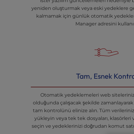
ister yazılım güncellemeleri nedeniyle b
l
yeniden oluşturmak veya eski yedeklere 
i
kalmamak için günlük otomatik yedekle
t
Manager adresini kullanı
y
s
y
s
t
e
m
.
Tam, Esnek Kontro
P
r
e
Otomatik yedeklemeleri web siteleriniz
s
olduğunda çalışacak şekilde zamanlayarak
s
C
tam kontrolünü elinize alın. Tüm verilerini
o
yükleyin veya tek tek dosyaları, klasörleri 
n
seçin ve yedeklerinizi doğrudan komut satırı
t