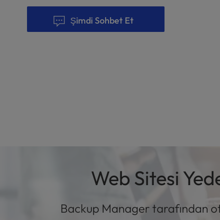
e
Şimdi Sohbet Et
s
s
C
o
n
t
r
o
l
-
F
1
0
t
Web Sitesi Yed
o
o
p
e
Backup Manager tarafından otom
n