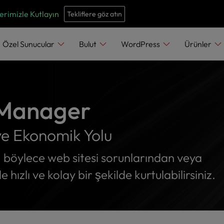
e
n
erimizle Kutlayın
Tekliflere göz atın
r
e
Özel Sunucular
Bulut
WordPress
Ürünler
a
d
e
r
 Manager
s
ve Ekonomik Yolu
, böylece web sitesi sorunlarından veya
 hızlı ve kolay bir şekilde kurtulabilirsiniz.