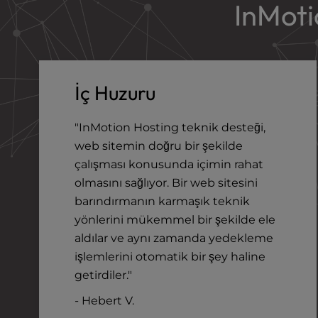
b
InMoti
s
i
t
e
t
İç Huzuru
o
p
e
"InMotion Hosting teknik desteği,
o
web sitemin doğru bir şekilde
p
çalışması konusunda içimin rahat
l
olmasını sağlıyor. Bir web sitesini
e
barındırmanın karmaşık teknik
w
i
yönlerini mükemmel bir şekilde ele
t
aldılar ve aynı zamanda yedekleme
h
işlemlerini otomatik bir şey haline
v
getirdiler."
i
s
- Hebert V.
u