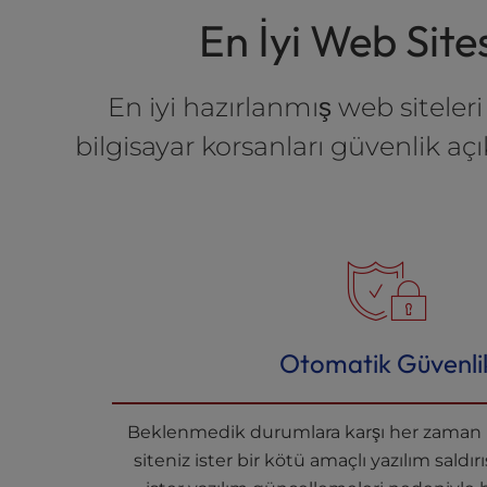
t
En İyi Web Site
e
i
n
c
En iyi hazırlanmış web siteleri
l
bilgisayar korsanları güvenlik aç
u
d
e
s
a
n
a
c
c
Otomatik Güvenli
e
s
s
Beklenmedik durumlara karşı her zaman ha
i
b
siteniz ister bir kötü amaçlı yazılım saldır
i