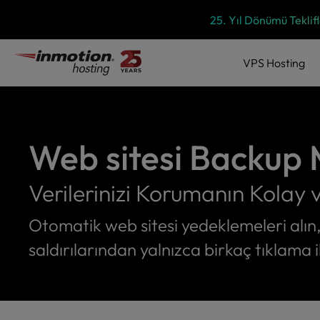
P
İçeriğe
25. Yıl Dönümü Teklifl
l
geç
e
a
VPS
Hosting
s
e
n
o
t
Web sitesi Backup
e
:
T
Verilerinizi Korumanın Kolay 
h
i
Otomatik web sitesi yedeklemeleri alın
s
w
saldırılarından yalnızca birkaç tıklama ile
e
b
s
i