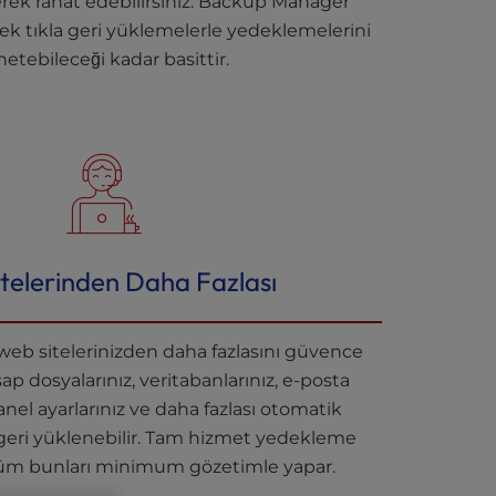
lerek rahat edebilirsiniz. Backup Manager
tek tıkla geri yüklemelerle yedeklemelerini
etebileceği kadar basittir.
telerinden Daha Fazlası
b sitelerinizden daha fazlasını güvence
esap dosyalarınız, veritabanlarınız, e-posta
anel ayarlarınız ve daha fazlası otomatik
geri yüklenebilir. Tam hizmet yedekleme
m bunları minimum gözetimle yapar.