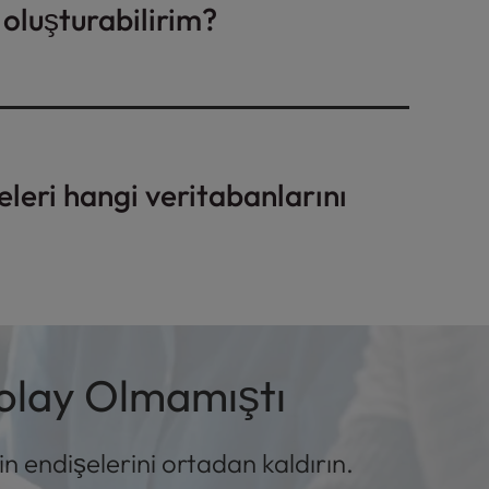
oluşturabilirim?
eri zamanlayarak veya tek bir tıklamayla
r oluşturarak tek tek dosyaların, klasörlerin
luşturmanızı sağlar.
leri hangi veritabanlarını
veritabanlarının yedeklerini oluşturabilir.
Kolay Olmamıştı
 endişelerini ortadan kaldırın.