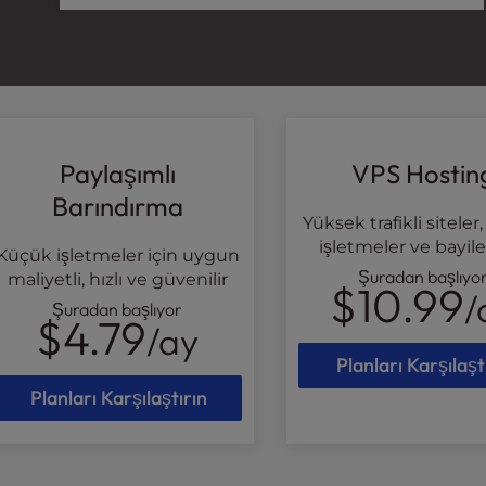
a
l
d
i
s
a
b
Paylaşımlı
VPS Hostin
i
Barındırma
l
Yüksek trafikli sitele
i
işletmeler ve bayile
t
Küçük işletmeler için uygun
Şuradan başlıyo
i
maliyetli, hızlı ve güvenilir
$10.99
/
e
Şuradan başlıyor
$4.79
s
/ay
w
Planları Karşılaşt
h
Planları Karşılaştırın
o
a
r
e