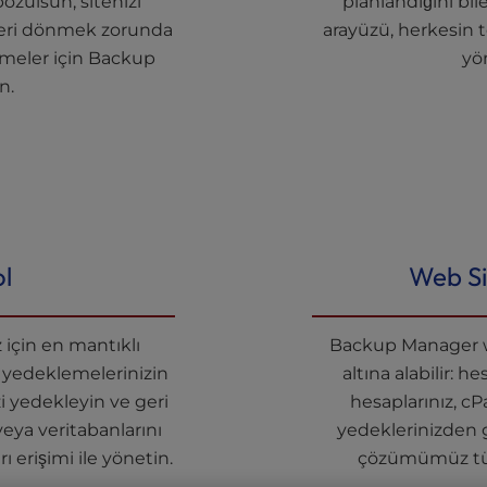
ozulsun, sitenizi
planlandığını bi
geri dönmek zorunda
arayüzü, herkesin 
meler için Backup
yön
n.
l
Web Si
 için en mantıklı
Backup Manager we
 yedeklemelerinizin
altına alabilir: h
zi yedekleyin ve geri
hesaplarınız, cP
veya veritabanlarını
yedeklerinizden 
 erişimi ile yönetin.
çözümümüz tü