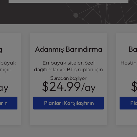
g
Adanmış Barındırma
Ba
r, büyük
En büyük siteler, özel
Hosting
r için
dağıtımlar ve BT grupları için
r
Şuradan başlıyor
$24.99
ay
/ay
ırın
Planları Karşılaştırın
Pl