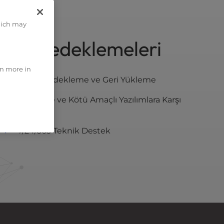
hich may
itesi Yedeklemeleri
rn more in
1-Tıkla Yedekleme ve Geri Yükleme
Hack'lere ve Kötü Amaçlı Yazılımlara Karşı
Koruma
7/24/365 Teknik Destek