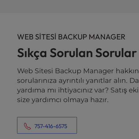
u
s
i
n
g
WEB SITESI BACKUP MANAGER
a
s
Sıkça Sorulan Sorular
c
r
e
Web Sitesi Backup Manager hakkın
e
n
sorularınıza ayrıntılı yanıtlar alın. D
r
yardıma mı ihtiyacınız var? Satış ek
e
a
size yardımcı olmaya hazır.
d
e
r
;
757-416-6575
P
r