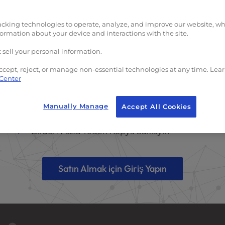
acking technologies to operate, analyze, and improve our website, w
formation about your device and interactions with the site.
 Diye Her Şey Dahil Web S
 sell your personal information.
ccept, reject, or manage non-essential technologies at any time. Lea
 Center
Zamanlanmış veya İsteğe Bağlı
Yedeklemeler
Manually Manage
Accept All Cookies
Güvenli Bulut Depolama
Birden Fazla Yedek Kopya Saklayın
Satın Almak için Giriş Yapın