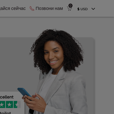
0
йся сейчас
Позвони нам
$
USD