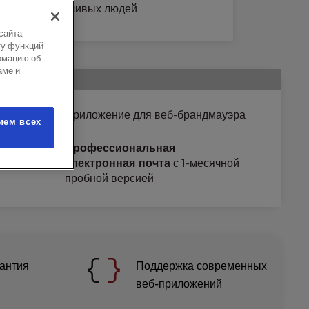
от отзывчивых людей
сайта,
ту функций
рмацию об
аме и
рограмм
Приложение для веб-брандмауэра
ием всех
Профессиональная
аунты
электронная почта
с 1-месячной
пробной версией
антия
Поддержка современных
веб-приложений