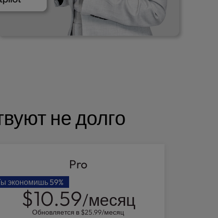
твуют не долго
Pro
Ты экономишь
59%
$10.59
/месяц
Обновляется в
$25.99
/месяц