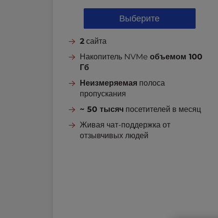
l
Выберите
i
t
y
2
сайта
s
Накопитель NVMe
объемом 100
y
Гб
s
t
Неизмеряемая
полоса
e
пропускания
m
~ 50 тысяч
посетителей в месяц
.
Живая чат-поддержка от
P
отзывчивых людей
r
e
s
s
C
o
n
t