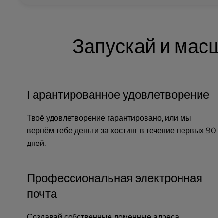
b
s
i
t
Запускай и мас
e
t
o
p
e
Гарантированное удовлетворение
o
p
l
Твоё удовлетворение гарантировано, или мы
e
вернём тебе деньги за хостинг в течение первых 90
w
дней.
i
t
h
Профессиональная электронная
v
почта
i
s
u
Создавай собственные доменные адреса