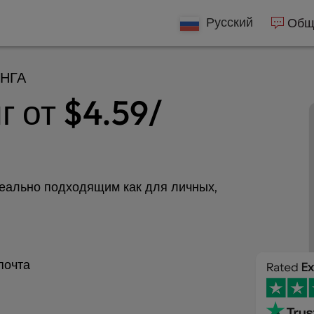
e
n
Русский
Обща
r
e
НГА
a
d
г от
$4.59
/
e
r
s
еально подходящим как для личных,
почта