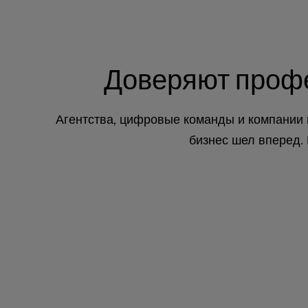
e
s
s
C
Доверяют проф
o
n
t
Агентства, цифровые команды и компании в
r
o
бизнес шел вперед. 
l
-
F
1
0
t
o
o
p
e
n