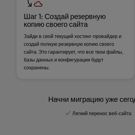
u
s
Шаг 1: Создай резервную
i
n
копию своего сайта
g
a
Зайди в свой текущий хостинг-провайдер и
s
создай полную резервную копию своего
c
сайта. Это гарантирует, что все твои файлы,
r
базы данных и конфигурации будут
e
сохранены.
e
n
r
e
a
Начни миграцию уже сего
d
e
Легкий перенос веб-сайта
r
;
P
r