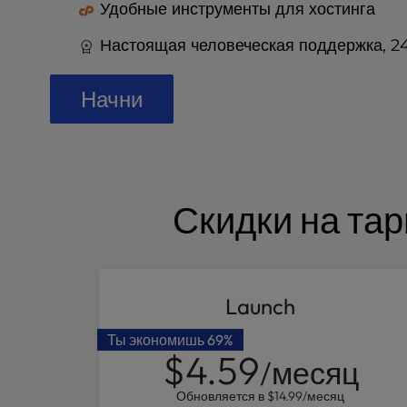
t
Удобные инструменты для хостинга
e
i
Настоящая человеческая поддержка, 24 
n
c
Начни
l
u
d
e
s
a
Скидки на тар
n
a
c
c
Launch
e
s
Ты экономишь
69%
s
$4.59
i
/месяц
b
Обновляется в
$14.99
/месяц
i