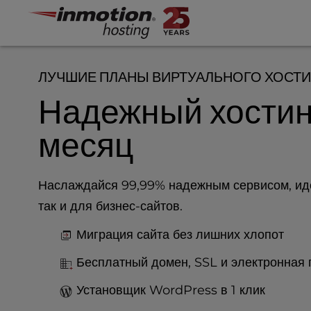
P
Перейти
l
к
e
содержимому
a
s
ЛУЧШИЕ ПЛАНЫ ВИРТУАЛЬНОГО ХОСТИ
e
Надежный хостин
n
o
t
месяц
e
:
T
Наслаждайся 99,99% надежным сервисом, ид
h
так и для бизнес-сайтов.
i
s
Миграция сайта без лишних хлопот
w
e
Бесплатный домен, SSL и электронная 
b
s
Установщик WordPress в 1 клик
i