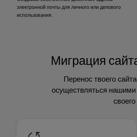
a
электронной почты для личного или делового
l
использования.
d
i
s
a
b
i
Миграция сайта
l
i
t
Перенос твоего сайта
i
e
осуществляться нашими 
s
w
своего
h
o
a
r
e