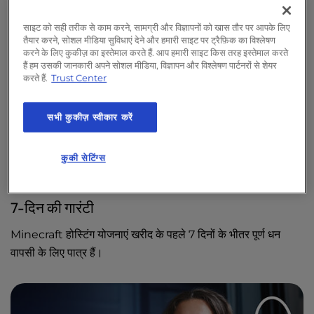
के लिए UltraStack वन
और
रीसेलर होस्टिंग
प्लान के 6 महीने या उससे
l
अधिक की सदस्यता अवधि पर भी लागू होती है। होस्टिंग रिफंड खरीद के
i
साइट को सही तरीक से काम करने, सामग्री और विज्ञापनों को खास तौर पर आपके लिए
तैयार करने, सोशल मीडिया सुविधाएं देने और हमारी साइट पर ट्रैफ़िक का विश्लेषण
t
पहले 90 दिनों के भीतर प्राप्त किए जा सकते हैं।
करने के लिए कुकीज़ का इस्तेमाल करते हैं. आप हमारी साइट किस तरह इस्तेमाल करते
y
हैं हम उसकी जानकारी अपने सोशल मीडिया, विज्ञापन और विश्लेषण पार्टनरों से शेयर
s
करते हैं.
Trust Center
30-दिन की गारंटी
y
s
वीपीएस होस्टिंग
पर मासिक सदस्यता शर्तें UltraStack एक के लिए
सभी कुकीज़ स्वीकार करें
t
WordPress रीसेलर होस्टिंग और
डेडिकेटेड सर्वर
प्लान, खरीद के पहले
e
30 दिनों के भीतर, आपके पहले नवीनीकरण से पहले, पूर्ण धनवापसी के लिए
m
कुकी सेटिंग्स
.
पात्र हैं।
7-दिन की गारंटी
Minecraft होस्टिंग
योजनाएं खरीद के पहले 7 दिनों के भीतर पूर्ण धन
वापसी के लिए पात्र हैं।