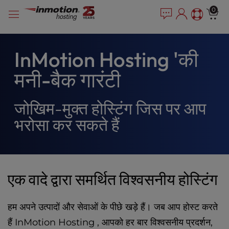
P
सामग्री
e
0
l
a
में
e
d
जाएं
e
a
r
s
InMotion Hosting 'की
s
e
मनी-बैक गारंटी
n
o
t
जोखिम-मुक्त होस्टिंग जिस पर आप
e
:
भरोसा कर सकते हैं
T
h
i
s
w
एक वादे द्वारा समर्थित विश्वसनीय होस्टिंग
e
b
हम अपने उत्पादों और सेवाओं के पीछे खड़े हैं। जब आप होस्ट करते
s
i
हैं InMotion Hosting , आपको हर बार विश्वसनीय प्रदर्शन,