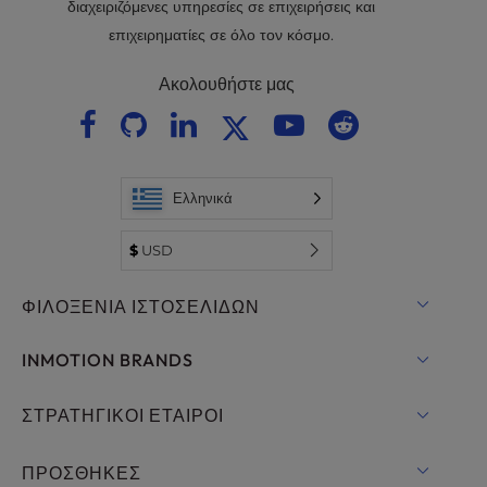
διαχειριζόμενες υπηρεσίες σε επιχειρήσεις και
επιχειρηματίες σε όλο τον κόσμο.
Ακολουθήστε μας
Ελληνικά
$
USD
ΦΙΛΟΞΕΝΊΑ ΙΣΤΟΣΕΛΊΔΩΝ
Κοινόχρηστη φιλοξενία
INMOTION BRANDS
Φιλοξενία για WordPress
RamNode Cloud
ΣΤΡΑΤΗΓΙΚΟΊ ΕΤΑΊΡΟΙ
Διαχειριζόμενη φιλοξενία για WordPress
InMotion Cloud
OpenMetal Cloud IaaS
ΠΡΟΣΘΉΚΕΣ
UltraStack ONE για WordPress