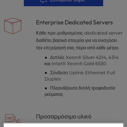
l
i
t
Enterprise Dedicated Servers
y
s
Κάθε προ-ρυθμισμένος dedicated server
y
διαθέτει βασικά στοιχεία για να ενισχύσει
s
την επιχείρησή σας πέρα από κάθε μέτρο.
t
e
Διπλός Xeon® Silver 4214, 4314
m
και Intel® Xeon® Gold 6530
.
Σύνδεση Uplink Ethernet Full
Duplex
Πλεονάζουσα διπλή τροφοδοσία
ρεύματος
Προσαρμόσιμο υλικό