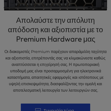
t
e
i
n
Απολαύστε την απόλυτη
c
απόδοση και αξιοπιστία με το
l
u
Premium Hardware μας
d
e
s
Οι διακομιστές Premium παρέχουν απαράμιλλη ταχύτητα
a
και αξιοπιστία, επιτρέποντάς σας να κλιμακώνεστε καθώς
n
αναπτύσσεται η επιχείρησή σας. Η πρωτοποριακή
a
υποδομή μας είναι προσαρμοσμένη για ηλεκτρονικά
c
c
καταστήματα, απαιτητικές εφαρμογές και ιστότοπους με
e
υψηλή επισκεψιμότητα, διασφαλίζοντας την ομαλή και
s
αποτελεσματική λειτουργία των λειτουργιών σας.
s
i
b
i
Συνομιλία τώρα