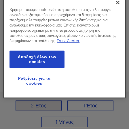
Δημιουργήστε ένα προσαρμοσμένο
περιβάλλον διακομιστή προσαρμοσμένο
Χρησιμοποιούμε cookies ώστε η τοποθεσία μας να λειτουργεί
στις ανάγκες σας. Επιλέξτε δημόσια ή
σωστά, να εξατομικεύουμε περιεχόμενο και διαφημίσεις, να
παρέχουμε λειτουργίες μέσων κοινωνικής δικτύωσης και να
ιδιωτική δικτύωση έως και 10 Gbps ή
αναλύουμε την κυκλοφορία μας. Επίσης, κοινοποιούμε
προσθέστε επιπλέον δίσκους για μέγιστη
πληροφορίες σχετικά με την από μέρους σας χρήση της
τοποθεσίας μας στους συνεργάτες μέσων κοινωνικής δικτύωσης,
χωρητικότητα αποθήκευσης - σας έχουμε
διαφημίσεων και ανάλυσης.
Trust Center
καλύψει.
Έως και 56 TB χώρου στο δίσκο
Αποδοχή όλων των
cookies
Δωρεάν μεταφορά ιστοσελίδας &
εγκατάσταση διακομιστή
Ρυθμίσεις για τα
Έως και 7TB Backup Manager
cookies
2 Έτος
1 Έτος
1 Μήνας