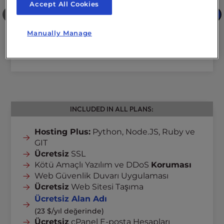
Accept All Cookies
❮
❯
Manually Manage
INCLUDED IN ALL PLANS:
Hosting Plus:
Python, Node.JS, Ruby ve
GIT
Ücretsiz
SSL
Kötü Amaçlı Yazılım ve DDoS
Koruması
Web Güvenlik Duvarı Uygulaması
Ücretsiz
Web Sitesi Taşıma
Ücretsiz Alan Adı
(23 $/yıl değerinde)
Ücretsiz
cPanel E-posta Hesapları