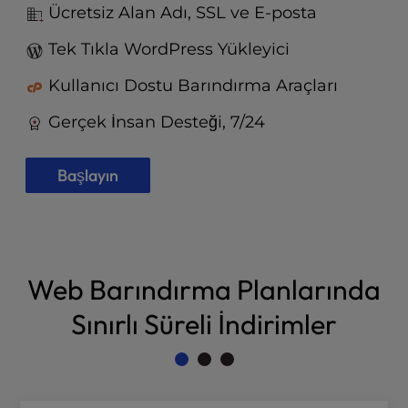
t
Ücretsiz Alan Adı, SSL ve E-posta
e
i
Tek Tıkla WordPress Yükleyici
n
c
Kullanıcı Dostu Barındırma Araçları
l
Gerçek İnsan Desteği, 7/24
u
d
e
Başlayın
s
a
n
a
c
Web Barındırma Planlarında
c
e
Sınırlı Süreli İndirimler
s
s
i
b
i