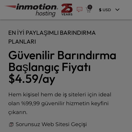
P
İçeriğe
e
0
l
a
$
USD
geç
e
d
e
a
r
s
EN İYI PAYLAŞIMLI BARINDIRMA
s
e
PLANLARI
n
o
Güvenilir Barındırma
t
e
Başlangıç Fiyatı
:
$4.59
/ay
T
h
i
s
Hem kişisel hem de iş siteleri için ideal
w
olan %99,99 güvenilir hizmetin keyfini
e
çıkarın.
b
s
Sorunsuz Web Sitesi Geçişi
i