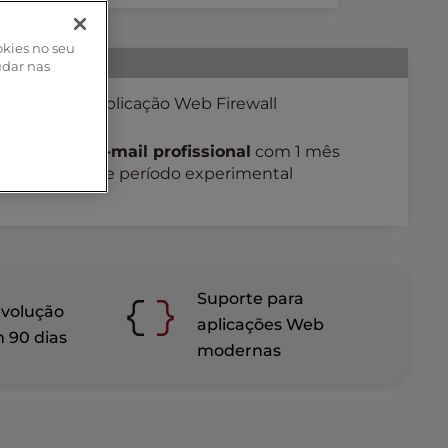
okies no seu
udar nas
 e DDoS
Aplicação Web Firewall
E-mail profissional
com 1 mês
ratuitas
de período experimental
Suporte para
evolução
aplicações Web
 90 dias
modernas