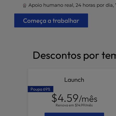
t
Apoio humano real, 24 horas por dia,
e
i
n
Começa a trabalhar
c
l
u
d
e
Descontos por te
s
a
n
a
c
Launch
c
e
Poupa
69%
s
$4.59
/mês
s
i
Renova em
$14.99
/mês
b
i