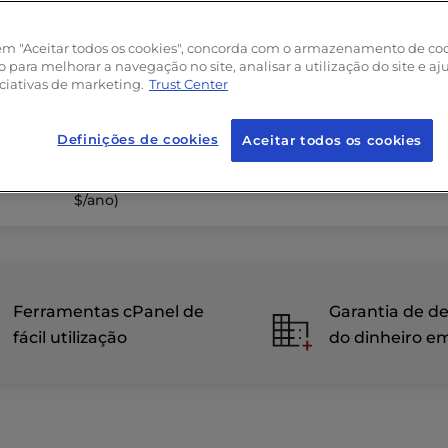
 em "Aceitar todos os cookies", concorda com o armazenamento de co
INCLUDED IN ALL PLANS:
o para melhorar a navegação no site, analisar a utilização do site e aj
iciativas de marketing.
Trust Center
IT
SSL
grátis
Proteção
contra malware
Domínio
Definições de cookies
Aceitar todos os cookies
gratuito
Contas de e-mail cPanel
g
(no valor de 23
$/ano)
Ferramentas cPanel de
Garantia de d
fácil utilização
do dinheiro em