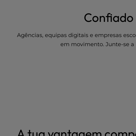
e
Confiado 
s
s
C
o
Agências, equipas digitais e empresas es
n
em movimento. Junte-se a m
t
r
o
l
-
F
1
0
t
o
o
p
e
A tua vantagem compe
n