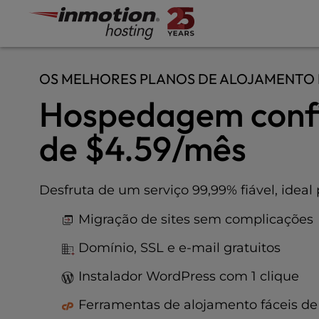
P
Salta
l
para
e
o
a
conteúdo
s
OS MELHORES PLANOS DE ALOJAMENTO
e
Hospedagem confiá
n
o
t
de
$4.59
/mês
e
:
T
Desfruta de um serviço 99,99% fiável, ideal 
h
i
Migração de sites sem complicações
s
w
Domínio, SSL e e-mail gratuitos
e
b
Instalador WordPress com 1 clique
s
Ferramentas de alojamento fáceis de u
i