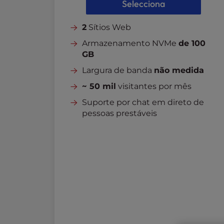
Selecciona
l
i
2
Sítios Web
t
y
Armazenamento NVMe
de 100
s
GB
y
Largura de banda
não medida
s
t
~ 50 mil
visitantes por mês
e
Suporte por chat em direto de
m
pessoas prestáveis
.
P
r
e
s
s
C
o
n
t