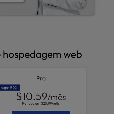
de hospedagem web
Pro
Poupa
59%
$10.59
/mês
Renova em
$25.99
/mês