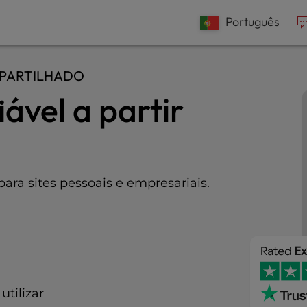
e
n
Português
r
e
 PARTILHADO
a
d
vel a partir
e
r
s
para sites pessoais e empresariais.
tilizar