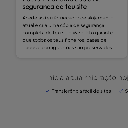
u
segurança do teu site
s
i
Acede ao teu fornecedor de alojamento
n
atual e cria uma cópia de segurança
g
completa do teu sítio Web. Isto garante
a
s
que todos os teus ficheiros, bases de
c
dados e configurações são preservados.
r
e
e
n
Inicia a tua migração ho
r
e
a
Transferência fácil de sites
S
d
e
r
;
P
r