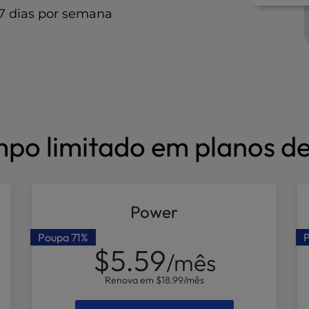
 7 dias por semana
mpo limitado em planos 
Power
Poupa
71%
$5.59
/mês
Renova em
$18.99
/mês