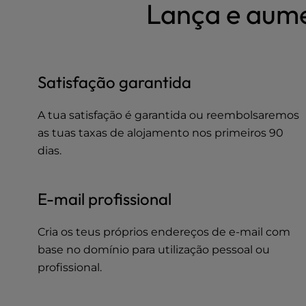
b
Lança e aume
s
i
t
e
t
Satisfação garantida
o
p
A tua satisfação é garantida ou reembolsaremos
e
as tuas taxas de alojamento nos primeiros 90
o
p
dias.
l
e
E-mail profissional
w
i
t
Cria os teus próprios endereços de e-mail com
h
base no domínio para utilização pessoal ou
v
profissional.
i
s
u