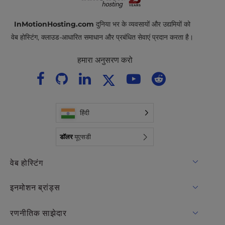
InMotionHosting.com
दुनिया भर के व्यवसायों और उद्यमियों को
वेब होस्टिंग, क्लाउड-आधारित समाधान और प्रबंधित सेवाएं प्रदान करता है।
हमारा अनुसरण करो
हिंदी
डॉलर
यूएसडी
वेब होस्टिंग
साझा मेजबानी
इनमोशन ब्रांड्स
होस्टिंग के लिए WordPress
RamNode बादल
रणनीतिक साझेदार
प्रबंधित होस्टिंग के लिए WordPress