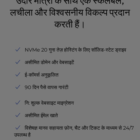
उदार मात्रा के साथ एक स्केलेबल,
t
e
लचीला और विश्वसनीय विकल्प प्रदान
i
करती हैं।
n
c
l
u
d
NVMe 20 गुना तेज़ होस्टिंग के लिए सॉलिड-स्टेट ड्राइव
e
असीमित डोमेन और वेबसाइटें
s
a
ई-कॉमर्स अनुकूलित
n
a
90 दिन पैसे वापस गारंटी
c
c
नि: शुल्क वेबसाइट माइग्रेशन
e
s
असीमित ईमेल खाते
s
i
विशेषज्ञ मानव सहायता फ़ोन, चैट और टिकट के माध्यम से 24/7
b
उपलब्ध है
i