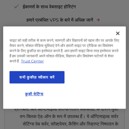
l
ईकामर्स के साथ वेबसाइट होस्टिंग
i
t
हमारे प्रबंधित VPS के बारे में अधिक जानें
y
s
y
साइट को सही तरीक से काम करने, सामग्री और विज्ञापनों को खास तौर पर आपके लिए
s
तैयार करने, सोशल मीडिया सुविधाएं देने और हमारी साइट पर ट्रैफ़िक का विश्लेषण
t
करने के लिए कुकीज़ का इस्तेमाल करते हैं. आप हमारी साइट किस तरह इस्तेमाल करते
e
हैं हम उसकी जानकारी अपने सोशल मीडिया, विज्ञापन और विश्लेषण पार्टनरों से शेयर
m
करते हैं.
Trust Center
.
InMotion Hosting बनाम आईओएनओएस
सभी कुकीज़ स्वीकार करें
पूर्व-निर्मित और अनुकूलित सॉफ़्टवेयर
कुकी सेटिंग्स
कॉन्फ़िगरेशन
प्री-बिल्ट और ऑप्टिमाइज़्ड कॉन्फ़िगरेशन चेकआउट के दौरान मुफ़्त
वन-क्लिक ऐड-ऑन के रूप में उपलब्ध हैं। ये ऑप्टिमाइज़्ड सर्वर
सेटिंग्स वेब सर्वर, सॉफ़्टवेयर, कैशिंग और स्क्रिप्ट निष्पादन के