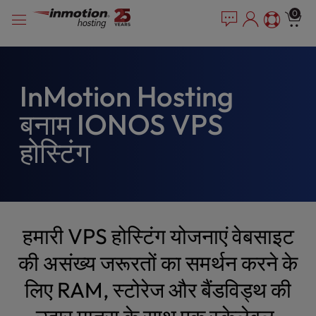
P
सामग्री
e
0
l
a
में
e
d
जाएं
e
a
r
s
s
e
InMotion Hosting
n
बनाम IONOS VPS
o
t
होस्टिंग
e
:
T
h
i
s
हमारी VPS होस्टिंग योजनाएं वेबसाइट
w
e
की असंख्य जरूरतों का समर्थन करने के
b
लिए RAM, स्टोरेज और बैंडविड्थ की
s
i