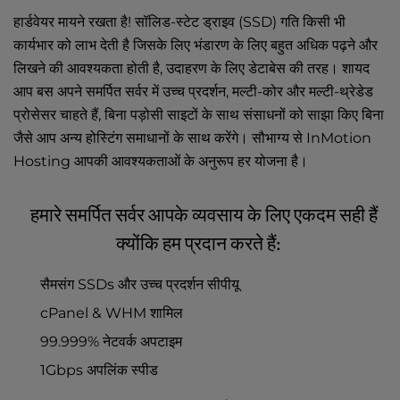
t
e
हार्डवेयर मायने रखता है! सॉलिड-स्टेट ड्राइव (SSD) गति किसी भी
i
कार्यभार को लाभ देती है जिसके लिए भंडारण के लिए बहुत अधिक पढ़ने और
n
लिखने की आवश्यकता होती है, उदाहरण के लिए डेटाबेस की तरह। शायद
c
आप बस अपने समर्पित सर्वर में उच्च प्रदर्शन, मल्टी-कोर और मल्टी-थ्रेडेड
l
प्रोसेसर चाहते हैं, बिना पड़ोसी साइटों के साथ संसाधनों को साझा किए बिना
u
जैसे आप अन्य होस्टिंग समाधानों के साथ करेंगे। सौभाग्‍य से InMotion
d
e
Hosting आपकी आवश्यकताओं के अनुरूप हर योजना है।
s
a
हमारे समर्पित सर्वर आपके व्यवसाय के लिए एकदम सही हैं
n
a
क्योंकि हम प्रदान करते हैं:
c
c
सैमसंग SSDs और उच्च प्रदर्शन सीपीयू
e
cPanel & WHM शामिल
s
s
99.999% नेटवर्क अपटाइम
i
1Gbps अपलिंक स्पीड
b
i