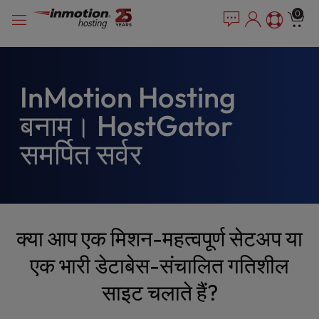
P
सामग्री
e
0
l
a
में
e
d
जाएं
e
a
r
s
s
e
InMotion Hosting
n
बनाम। HostGator
o
t
समर्पित सर्वर
e
:
T
h
i
s
क्या आप एक मिशन-महत्वपूर्ण सेटअप या
w
e
एक भारी डेटाबेस-संचालित गतिशील
b
साइट चलाते हैं?
s
i