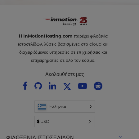
.solutions
εύκολη και χωρίς άγχος εμπειρία φιλοξενίας. Οι
πλατφόρμες φιλοξενίας εφαρμογών μας
.store
περιλαμβάνουν
Drupal Hosting
,
Joomla Hosting
,
.wiki
OpenCart Hosting
,
Magento Hosting
,
PrestaShop Hosting
,
PHP Hosting
και πολλά
Η InMotionHosting.com
παρέχει φιλοξενία
.world
άλλα.
ιστοσελίδων, λύσεις βασισμένες στο cloud και
.xyz
διαχειριζόμενες υπηρεσίες σε επιχειρήσεις και
επιχειρηματίες σε όλο τον κόσμο.
Ακολουθήστε μας
Ελληνικά
$
USD
ΦΙΛΟΞΕΝΊΑ ΙΣΤΟΣΕΛΊΔΩΝ