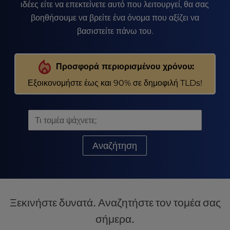
t
ιδέες είτε να επεκτείνετε αυτό που λειτουργεί, θα σας
e
βοηθήσουμε να βρείτε ένα όνομα που αξίζει να
i
βασιστείτε πάνω του.
n
c
l
Προσφορά περιορισμένου χρόνου:
u
d
Εξοικονομήστε έως και 90% σε δημοφιλή TLDs!
e
s
a
n
a
Αναζήτηση
c
c
e
s
s
Ξεκινήστε δυνατά. Αναζητήστε τον τομέα σας
i
b
σήμερα.
i