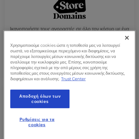
Ικανοποιήστε τους αγοραστές σε όλο τον κόσμο με ένα
.store domain
Χρησιμοποιούμε cookies ώστε η τοποθεσία μας να λειτουργεί
σωστά, να εξατομικεύουμε περιεχόμενο και διαφημίσεις, να
$92.00
$6.00
/έτος
παρέχουμε λειτουργίες μέσων κοινωνικής δικτύωσης και να
αναλύουμε την κυκλοφορία μας. Επίσης, κοινοποιούμε
Εξοικονομήστε 93%
πληροφορίες σχετικά με την από μέρους σας χρήση της
τοποθεσίας μας στους συνεργάτες μέσων κοινωνικής δικτύωσης,
διαφημίσεων και ανάλυσης.
Trust Center
Αποδοχή όλων των
cookies
Ρυθμίσεις για τα
cookies
Να βρίσκεστε πάντα με ένα αναγνωρισμένο .online
domain