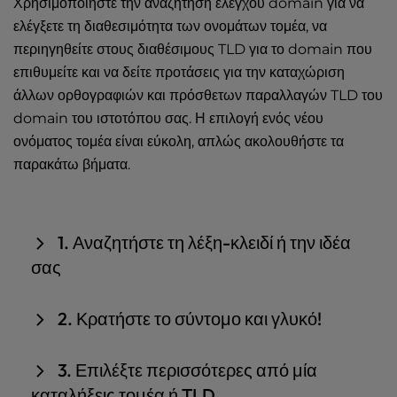
Χρησιμοποιήστε την
αναζήτηση ελέγχου domain
για να
ελέγξετε τη διαθεσιμότητα των ονομάτων τομέα, να
περιηγηθείτε στους διαθέσιμους TLD για το domain που
επιθυμείτε και να δείτε προτάσεις για την καταχώριση
άλλων ορθογραφιών και πρόσθετων παραλλαγών TLD του
domain του ιστοτόπου σας. Η επιλογή ενός νέου
ονόματος τομέα είναι εύκολη, απλώς ακολουθήστε τα
παρακάτω βήματα.
1. Αναζητήστε τη λέξη-κλειδί ή την ιδέα
σας
Χρησιμοποιήστε τη γραμμή αναζήτησης για να
2. Κρατήστε το σύντομο και γλυκό!
πληκτρολογήσετε την ιδέα σας, τη λέξη-κλειδί ή το
επιθυμητό όνομα τομέα για να δείτε αν το όνομα
Εξετάστε τις επιλογές domain που είναι εύκολο να
3. Επιλέξτε περισσότερες από μία
τομέα σας είναι διαθέσιμο και άλλες προτάσεις.
θυμάστε και αποφύγετε τη χρήση αριθμών ή παύλας
καταλήξεις τομέα ή TLD