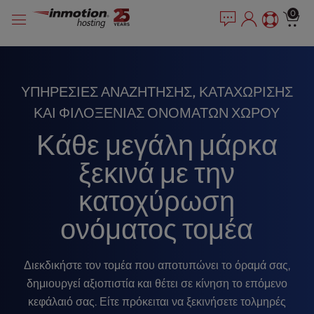
P
Μετάβαση
e
0
l
a
στο
e
d
περιεχόμενο
e
a
r
s
s
e
ΥΠΗΡΕΣΊΕΣ ΑΝΑΖΉΤΗΣΗΣ, ΚΑΤΑΧΏΡΙΣΗΣ
n
ΚΑΙ ΦΙΛΟΞΕΝΊΑΣ ΟΝΟΜΆΤΩΝ ΧΏΡΟΥ
o
t
Κάθε μεγάλη μάρκα
e
:
ξεκινά με την
T
κατοχύρωση
h
i
ονόματος τομέα
s
w
e
Διεκδικήστε τον τομέα που αποτυπώνει το όραμά σας,
b
δημιουργεί αξιοπιστία και θέτει σε κίνηση το επόμενο
s
i
κεφάλαιό σας. Είτε πρόκειται να ξεκινήσετε τολμηρές