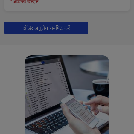
* आवश्यक फील्ड्स
ऑर्डर अनुरोध सबमिट करें