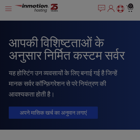
P
सामग्री
e
0
l
a
में
e
d
जाएं
e
a
r
s
s
e
आपकी विशिष्टताओं के
n
अनुसार निर्मित कस्टम सर्वर
o
t
e
यह होस्टिंग उन व्यवसायों के लिए बनाई गई है जिन्हें
:
T
मानक सर्वर कॉन्फ़िगरेशन से परे नियंत्रण की
h
i
आवश्यकता होती है।
s
w
अपने मासिक खर्च का अनुमान लगाएं
e
b
s
i