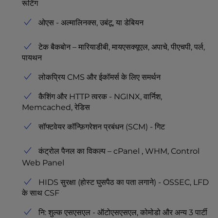
रूटिंग
ओएस - अल्मालिनक्स, उबंटू, या डेबियन
टेक बैकबोन – मारियाडीबी, मायएसक्यूएल, अपाचे, पीएचपी, पर्ल,
पायथन
लोकप्रिय CMS और ईकॉमर्स के लिए समर्थन
कैशिंग और HTTP त्वरक - NGINX, वार्निश,
Memcached, रेडिस
सॉफ्टवेयर कॉन्फ़िगरेशन प्रबंधन (SCM) - गिट
कंट्रोल पैनल का विकल्प –
cPanel
, WHM, Control
Web Panel
HIDS सुरक्षा (होस्ट घुसपैठ का पता लगाने) - OSSEC, LFD
के साथ CSF
नि: शुल्क एसएसएल - ऑटोएसएसएल, कोमोडो और अन्य 3 पार्टी