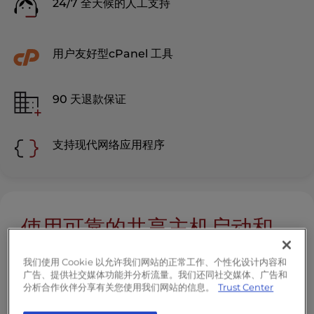
24/7 全天候的人工支持
用户友好型cPanel 工具
90 天退款保证
支持现代网络应用程序
使用可靠的共享主机启动和
扩展业务
我们使用 Cookie 以允许我们网站的正常工作、个性化设计内容和
广告、提供社交媒体功能并分析流量。我们还同社交媒体、广告和
使用InMotion Hosting的共享主机，您可以获
分析合作伙伴分享有关您使用我们网站的信息。
Trust Center
得业务所需的速度、安全性和支持。无论您是运