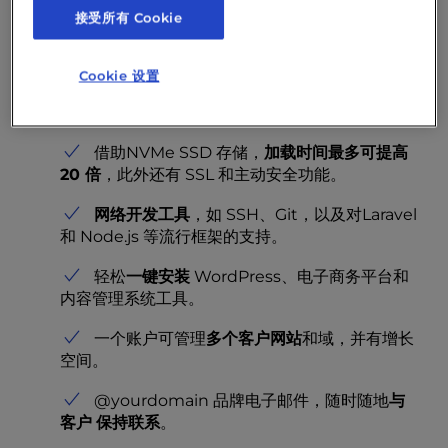
行多客户网站、管理营销活动，还是为商业网站
接受所有 Cookie
提供动力，我们的计划都能提供可靠的性能、必
要的资源和专业的工具，让您轻松启动、管理和
Cookie 设置
发展业务，充满信心。
借助NVMe SSD 存储，
加载时间最多可提高
20 倍
，此外还有 SSL 和主动安全功能。
网络开发工具
，如 SSH、Git，以及对Laravel
和 Node.js 等流行框架的支持。
轻松
一键安装
WordPress、电子商务平台和
内容管理系统工具。
一个账户可管理
多个客户网站
和域，并有增长
空间。
@yourdomain 品牌电子邮件，随时随地
与
客户
保持联系
。