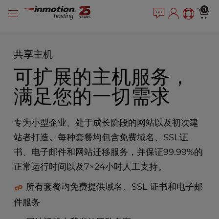
P
跳
e
0
l
a
至
e
d
内
e
a
容
r
s
共享主机
s
e
可扩展的主机服务，
n
o
满足您的一切需求
t
e
:
专为小型企业、处于成长阶段的网站以及初次建
T
h
站者打造。每种套餐均包含免费域名、SSL证
i
书、电子邮件和网站迁移服务，并保证99.99%的
s
正常运行时间以及7×24小时人工支持。
w
e
所有套餐均免费提供域名、SSL 证书和电子邮
b
s
件服务
i