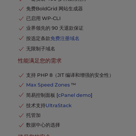
停放域名
无限制
专用 IP 地址
包括
免费BoldGrid 网站生成器
MySQL 和PostgreSQL 数据库
无停机时间的网站迁移
可用
无限制
已启用 WP-CLI
20XUltraStack 速度和
每个收件箱的电子邮件存储空间
10 GB
UltraStack 优化性能
性能
业界领先的 90 天退款保证
电话、聊天和票务支持
包括
电子商务就绪
包括
按选定条款
免费注册域名
专业级支持
包括
无限制子域名
高级缓存
包括
性能满足您的需求
停放域名
无限制
MySQL 和PostgreSQL 数据库
无限制
支持 PHP 8（JIT 编译和增强的安全性）
每个收件箱的电子邮件存储空间
20 GB
Max Speed Zones
™
电话、聊天和票务支持
包括
简易控制面板 [
cPanel
demo
]
技术支持
UltraStack
托管加
数据中心的选择