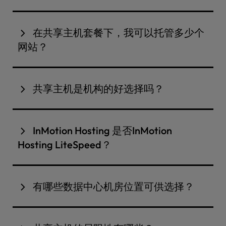
他网站共用同一服务器基础设施，而主机提供商负责
如果您正在上线新网站、运营流量可预测的商业网
管理所有服务器维护、安全更新和硬件管理。
站，或者希望获得全托管环境却又不想承担VPS或独
在共享主机套餐下，我可以托管多少个
立服务器的额外开销，那么共享主机是您的理想选
网站？
择。Pro套餐进一步满足了成长中代理机构的需求，
提供WHM访问权限、最多4cPanel 独立cPanel ，
您在共享主机套餐中可以托管的网站数量因所选套餐
以及一个专用IP地址，支持在同一套餐下管理多个客
而异。Launch 套餐包含 2 个网站，Power 套餐最多
共享主机是机构的好选择吗？
户网站。
支持 10 个，Pro 套餐则最多可支持 40 个网站。Pro
套餐还包含 WHM 访问权限和多账户隔离功能，因此
如果您正在运营一家访问量巨大的电商网站、一个资
Pro 套餐正是为这种使用场景量身打造的。它支持在
对于需要托管客户网站的代理机构而言，这是非常实
源消耗较大的网络应用程序，或者一个月均访问量经
最多 4cPanel 隔离的cPanel 托管多达 40 个网站，
InMotion Hosting 是否InMotion
用的选择。
常超过 50 万的网站，
VPS 主机服务
可为您提供专属
包含用于账户级管理的 WHM 访问权限，并配备一个
Hosting LiteSpeed？
资源和更大的控制权。
专用 IP 地址。这种账户隔离至关重要：它既能确保客
户网站在安全性和性能方面的独立性，又无需进行完
不。InMotion 并未使用 LiteSpeed，这是经过深思
整的经销商或 VPS 配置。对于管理数量适中的客户网
熟虑的选择。
有哪些数据中心机房位置可供选择？
站的代理机构而言，该套餐能够干净利落地满足其核
LiteSpeed 是一款专有、需授权使用的 Web 服务
心运营需求。
InMotion 在弗吉尼亚州、加利福尼亚州以及荷兰阿
器。使用该服务器的托管服务提供商必须遵守其许可
姆斯特丹设有数据中心。在设置过程中，您可以选择
条款，这限制了他们针对单个客户环境对该服务器进