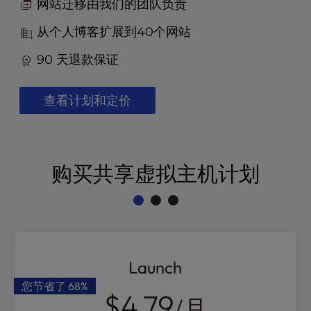
t
网站迁移由我们的团队负责
e
从个人博客扩展到40个网站
i
n
90 天退款保证
c
l
u
查看计划和定价
d
e
s
a
购买共享虚拟主机计划
n
a
c
c
e
s
s
Launch
i
您节省了
68%
b
$4.79
/月
i