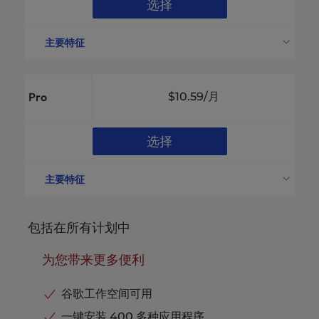
选择
主要特征
支持的网站
10 个网站
磁盘空间
200GBNVMe SSD
Pro
$10.59
/月
带宽
未计量
电子邮件账户
无限制电子邮件地址
选择
vCPU
不包括
内存
不包括
主要特征
专用 IP 地址
可用
支持的网站
40 个网站
无停机时间的网站迁移
可用
磁盘空间
300GBNVMe SSD
包括在所有计划中
12XUltraStack 速度和
UltraStack 优化性能
性能
带宽
未计量
为您带来更多便利
电子商务就绪
包括
电子邮件账户
无限制电子邮件地址
专业级支持
包括
vCPU
2
谷歌工作空间可用
高级缓存
包括
内存
4GB
一键安装 400 多种应用程序