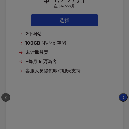
l
在
$14.99
/月
i
t
选择
y
s
2
个网站
y
s
100GB
NVMe 存储
t
未计量
带宽
e
~
每月
5 万
游客
m
.
客服人员提供即时聊天支持
❮
❯