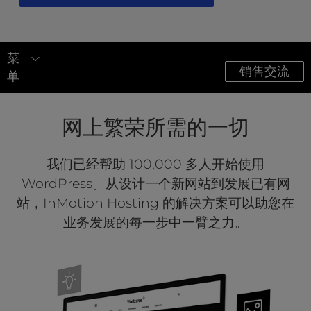
t
e
i
n
菜
c
销售交流
单
l
u
网站服务
d
网上繁荣所需的一切
e
网站设计
s
优化
a
我们已经帮助 100,000 多人开始使用
n
网站维护
WordPress。从设计一个新网站到发展已有网
a
c
站，InMotion Hosting 的解决方案可以助您在
c
业务发展的每一步中一臂之力。
e
s
s
i
b
i