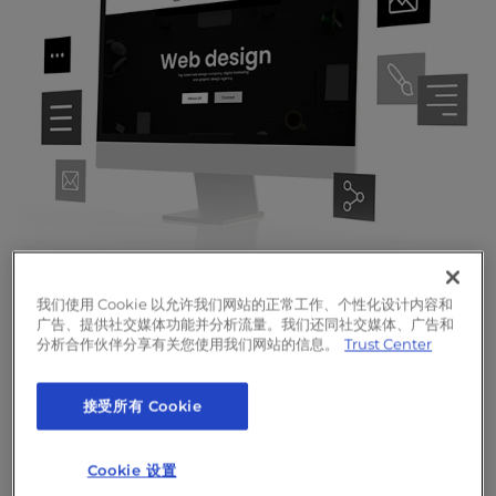
l
i
t
y
s
y
s
t
e
m
.
通过定制网站设计脱颖而出
我们使用 Cookie 以允许我们网站的正常工作、个性化设计内容和
广告、提供社交媒体功能并分析流量。我们还同社交媒体、广告和
推出一个外观和功能都完全符合您需求的网站。我们
分析合作伙伴分享有关您使用我们网站的信息。
Trust Center
经验丰富的设计师会创建移动友好、搜索引擎优化就
绪的WordPress 网站，以反映您的品牌并将访客转
接受所有 Cookie
化为客户。
Cookie 设置