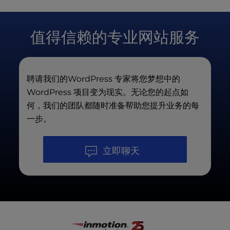
网站改版
：如果您喜欢当前网站的基本结构，但
服务，该服务将为您搭建基础框架，并帮助您的网站
以为您创建一个 WooCommerce 商店。如果您需要
希望其外观和性能更上一层楼，这是理想的选择。我
走上正轨。
一个供人们注册会员的网站，我们也可以为您创建。
们将采用现代主题为您重建网站，升级至更易于使用
值得信赖的专业网站服务
的页面构建器，并更新设计以呈现更简洁、更现代的
只要告诉我们您的需求，我们就能帮您实现。
外观——同时完全保留您熟悉的整体布局。
Figma 到WordPress
：您已经在 Figma 中完
聘请我们的WordPress 专家将您梦想中的
成了设计？我们将将其转换为一个功能齐全、像素级
精准的WordPress 。这非常适合已经准备好定制设
WordPress 项目变为现实。无论您的起点如
计，并需要开发团队通过干净的代码和响应式构建将
何，我们的团队都随时准备帮助您提升业务的每
其付诸实现的设计师和设计公司。
一步。
立即聊天