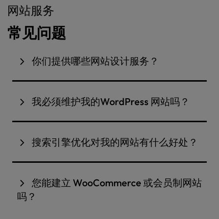
网站服务
常见问题
你们提供哪些网站设计服务？
我们提供四种类型的网站设计服务，以满足不同的目
标和预算需求：
我必须维护我的WordPress 网站吗？
定制网站设计
：最适合新网站设计、全面改版或
网站上线后，您可以完全访问WordPress 控制面
视觉焕新。该服务将为您打造与品牌风格相契合的清
板，轻松更新内容、图片和其他基本元素。我们会提
新现代外观，并提供一份数字品牌风格指南，方便您
搜索引擎优化对我的网站有什么好处？
供培训课程和文档，帮助您管理网站。
随时调用徽标、配色和字体以备日后使用。
SEO（搜索引擎优化）有助于人们在网上搜索时找到
如果您更倾向于“无需操心”的方式，我们
针对
QuickSite
：如果您需要快速搭建一个简单的一
您的网站。良好的SEO可以提升您在谷歌上的排名，
WordPress提供的
月度及
年度维护计划
将为您处理更
页式网站，这是理想之选。从专业模板中进行选择，
您能建立 WooCommerce 或会员制网站
为您的网站吸引更多访客，并帮助将这些访客转化为
我们将根据您的品牌颜色、徽标和内容进行定制，助
新、备份和安全事宜，确保您的网站安全无虞、始终
吗？
您快速上线。
客户。简而言之，它能确保目标受众在网上找到您的
保持最新状态并运行顺畅。
业务。如果您不确定从何入手，我们提供
“SEO基础”
是的，我们可以！如果您想在网上销售产品，我们可