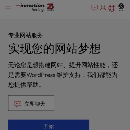
P
跳
e
0
l
a
至
e
d
内
e
a
容
r
s
专业网站服务
s
e
n
实现您的网站梦想
o
t
e
无论您是想搭建网站、提升网站性能，还
:
T
是需要WordPress 维护支持，我们都能为
h
您提供帮助。
i
s
w
立即聊天
e
b
s
i
开始