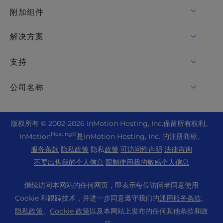
InMotion Cloud
OpenMetal 云计算 IaaS
附加组件
适用于WordPress的UltraStack ONE
VPS 托管
域名
解决方案
专用服务器托管
Backup Manager
cPanel 托管
支持
裸机服务器
Monarx Security
Drupal 托管
企业托管解决方案
在线聊天
公司名称
专业电子邮件
电子商务托管
托管私有云
+1 757 416 6575
网站服务
关于我们
Joomla 托管
分销托管
+44 2045 763722
版权
所有 © 2002-2026
InMotion Hosting, Inc.
保留所有权利。
WordPress 网站生成器
数据中心位置
Laravel 托管
Hosting®
InMotion
是InMotion Hosting, Inc. 的注册商标。
经销商 VPS
高级支持
WebPro 控制面板
洛杉矶数据中心
服务条款
隐私政策
隐私
政策
可访问性声明
法律咨询
Linux 托管
定价
支持中心
不要出售我的个人信息
限制使用我的敏感个人信息
阿什本数据中心
Magento 托管
资源
阿姆斯特丹数据中心
继续访问本网站的任何网页，即表示每位访问者同意使用
威廉与服务器托管
社区支持
Cookie 和跟踪技术，并进一步同意遵守我们的
通用服务条款
、
新闻
PHP 托管
隐私政策
WordPress 教程
、
Cookie 政策
以及本网站上发布的任何其他条款和政
职业生涯
PrestaShop 托管