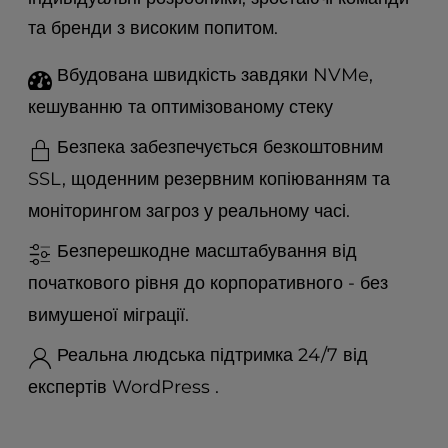
t
e
та бренди з високим попитом.
i
n
Вбудована швидкість завдяки NVMe,
c
кешуванню та оптимізованому стеку
l
u
Безпека забезпечується безкоштовним
d
SSL, щоденним резервним копіюванням та
e
s
моніторингом загроз у реальному часі.
a
n
Безперешкодне масштабування від
a
початкового рівня до корпоративного - без
c
c
вимушеної міграції.
e
Реальна людська підтримка 24/7 від
s
s
експертів WordPress .
i
b
i