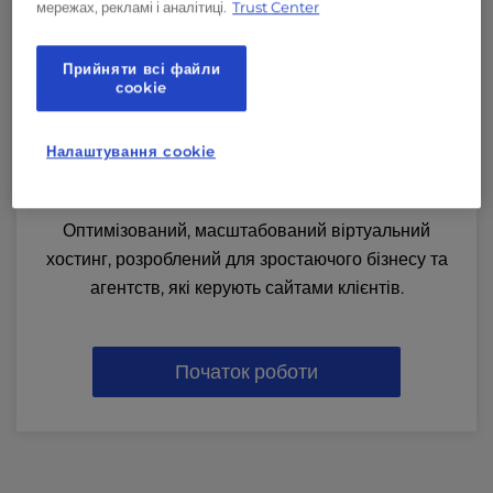
мережах, рекламі і аналітиці.
Trust Center
Прийняти всі файли
сookie
cPanel Віртуальний хостинг для
Налаштування cookie
WordPress
Оптимізований, масштабований віртуальний
хостинг, розроблений для зростаючого бізнесу та
агентств, які керують сайтами клієнтів.
Початок роботи