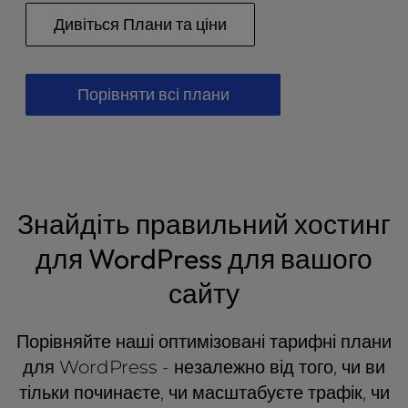
l
Дивіться Плани та ціни
i
t
y
Порівняти всі плани
s
y
s
t
e
m
.
Знайдіть правильний хостинг
для WordPress для вашого
сайту
Порівняйте наші оптимізовані тарифні плани
для WordPress - незалежно від того, чи ви
тільки починаєте, чи масштабуєте трафік, чи