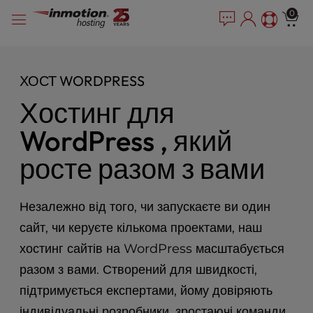
P
Перейти
e
0
l
a
до
e
d
змісту
e
a
r
s
ХОСТ WORDPRESS
s
e
n
Хостинг для
o
WordPress , який
t
e
росте разом з вами
:
T
h
Незалежно від того, чи запускаєте ви один
i
s
сайт, чи керуєте кількома проектами, наш
w
хостинг сайтів на WordPress масштабується
e
b
разом з вами. Створений для швидкості,
s
підтримується експертами, йому довіряють
i
індивідуальні розробники, зростаючі команди