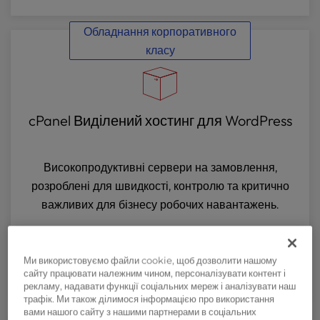
Обладнання корпоративного
класу
cPanel Виділений хостинг для WordPress
Високопродуктивні сервери на замовлення,
розроблені для швидкості, контролю та критично
важливих для бізнесу робочих навантажень.
Початок роботи
Ми використовуємо файли cookie, щоб дозволити нашому
сайту працювати належним чином, персоналізувати контент і
рекламу, надавати функції соціальних мереж і аналізувати наш
трафік. Ми також ділимося інформацією про використання
WP Essentials для нових сайтів
вами нашого сайту з нашими партнерами в соціальних