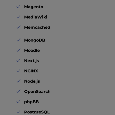
Magento
MediaWiki
Memcached
MongoDB
Moodle
Next.js
NGINX
Node.js
OpenSearch
phpBB
PostgreSQL