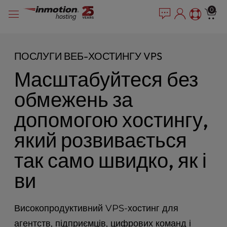
P
Перейти
e
0
l
a
до
e
d
змісту
e
a
r
s
ПОСЛУГИ ВЕБ-ХОСТИНГУ VPS
s
e
Масштабуйтеся без
n
o
обмежень за
t
e
допомогою хостингу,
:
T
який розвивається
h
i
так само швидко, як і
s
w
ви
e
b
s
Високопродуктивний VPS-хостинг для
i
агентств, підприємців, цифрових команд і