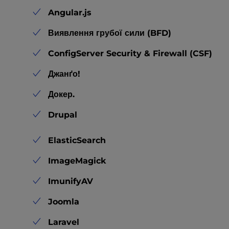
Angular.js
Виявлення грубої сили (BFD)
ConfigServer Security & Firewall (CSF)
Джанґо!
Докер.
Drupal
ElasticSearch
ImageMagick
ImunifyAV
Joomla
Laravel