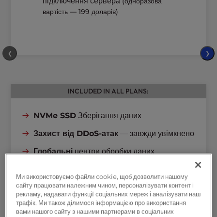
підключення сервера
(одноразова
вартість — 199 доларів)
❮
❯
INCLUDED IN ALL PLANS:
NVMe SSD
Зберігання даних
Захист від DDoS-атак
— завжди увімкнено
Глобальні
центри обробки даних
Швидкість мережі
1 Гбіт/с
Ми використовуємо файли cookie, щоб дозволити нашому
сайту працювати належним чином, персоналізувати контент і
Повний
доступ до
кореневого каталогу
рекламу, надавати функції соціальних мереж і аналізувати наш
трафік. Ми також ділимося інформацією про використання
Виділені
IP-адреси
вами нашого сайту з нашими партнерами в соціальних