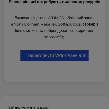
Реселерів, які потребують виділених ресурсів
Включає ліцензію WHMCS, обліковий запис
eNom Domain Reseller, Softaculous, сервер з
білою міткою та небрендовані сервери імен
servconfig.
Переглянути VPS-плани для реселерів
Зв'яжіться з нами