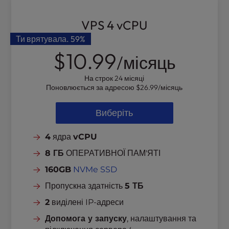
VPS 4 vCPU
Ти врятувала.
59%
$10.99
/місяць
На строк 24 місяці
Поновлюється за адресою
$26.99
/місяць
Виберіть
4
ядра
vCPU
8 ГБ
ОПЕРАТИВНОЇ ПАМ'ЯТІ
160GB
NVMe SSD
Пропускна здатність
5 ТБ
2
виділені IP-адреси
Допомога у запуску
, налаштування та