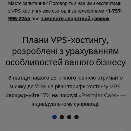
Маєте запитання? Поговоріть з нашими експертами
l
з VPS-хостингу вже сьогодні за телефонами
+1-757-
i
t
995-2244
або
Замовити зворотний дзвінок
y
s
y
Плани VPS-хостингу,
s
розроблені з урахуванням
t
e
особливостей вашого бізнесу
m
.
З нагоди нашого 25-річного ювілею отримайте
знижку до 70% на річні тарифи хостингу VPS.
Заощаджуйте 17% на послузі «Premier Care» —
індивідуальному супроводі.