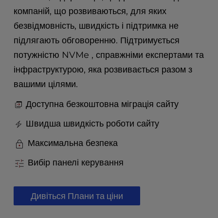
t
компаній, що розвиваються, для яких
e
i
безвідмовність, швидкість і підтримка не
n
підлягають обговоренню. Підтримується
c
потужністю NVMe , справжніми експертами та
l
u
інфраструктурою, яка розвивається разом з
d
вашими цілями.
e
s
Доступна безкоштовна міграція сайту
a
n
Швидша швидкість роботи сайту
a
c
Максимальна безпека
c
e
Вибір панелі керування
s
s
i
Дивіться Плани та ціни
b
i