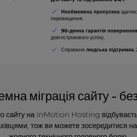
Необмежена пропускна
здатніс
перевищення.
90-денна гарантія поверненн
довгострокового успіху.
Справжня
людська підтримка
,
мна міграція сайту - без
о сайту на InMotion Hosting відбуваєть
івцями, тож ви можете зосередитися на 
жодного технічного головного болю.