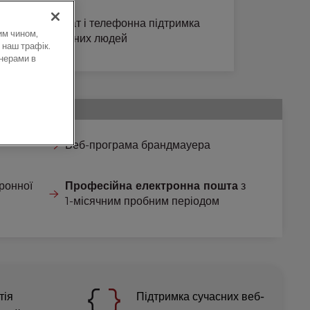
роботи
Живий чат і телефонна підтримка
им чином,
від корисних людей
 наш трафік.
нерами в
грамного
Веб-програма брандмауера
ронної
Професійна електронна пошта
з
1-місячним пробним періодом
тія
Підтримка сучасних веб-