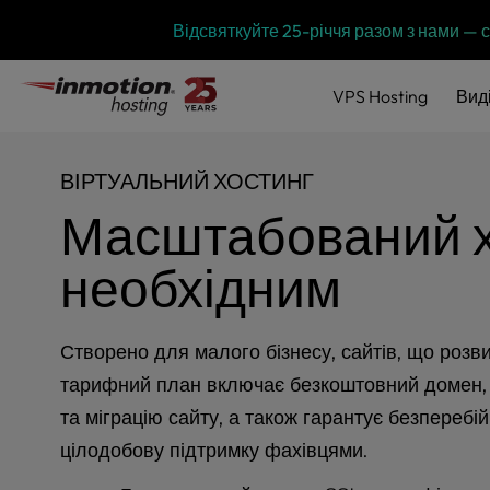
P
Перейти
Відсвяткуйте 25-річчя разом з нами —
l
до
e
змісту
a
VPS
Hosting
Вид
s
e
n
ВІРТУАЛЬНИЙ ХОСТИНГ
o
t
Масштабований хо
e
:
необхідним
T
h
i
s
Створено для малого бізнесу, сайтів, що розви
w
тарифний план включає безкоштовний домен, 
e
та міграцію сайту, а також гарантує безперебі
b
s
цілодобову підтримку фахівцями.
i