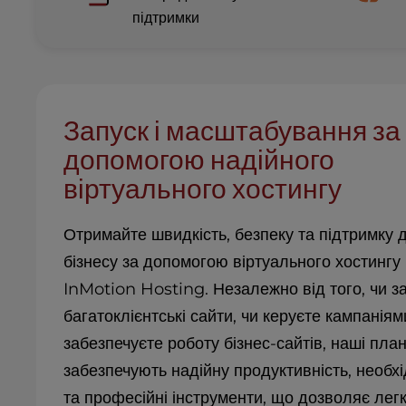
b
підтримки
s
i
t
e
t
o
Запуск і масштабування за
p
допомогою надійного
e
o
віртуального хостингу
p
l
Отримайте швидкість, безпеку та підтримку 
e
w
бізнесу за допомогою віртуального хостингу 
i
InMotion Hosting. Незалежно від того, чи з
t
багатоклієнтські сайти, чи керуєте кампаніям
h
v
забезпечуєте роботу бізнес-сайтів, наші пла
i
забезпечують надійну продуктивність, необхі
s
та професійні інструменти, що дозволяє легк
u