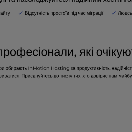
сайту
Відсутність простоїв під час міграції
Людсь
професіонали, які очікую
и обирають InMotion Hosting за продуктивність, надійність
виватися. Приєднуйтесь до тисяч тих, хто довіряє нам майбу