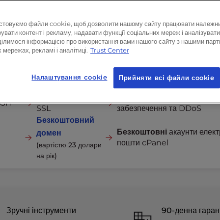
стовуємо файли cookie, щоб дозволити нашому сайту працювати належн
увати контент і рекламу, надавати функції соціальних мереж і аналізувати
ділимося інформацією про використання вами нашого сайту з нашими парт
 мережах, рекламі і аналітиці.
Trust Center
INCLUDED IN ALL PLANS:
Налаштування cookie
Прийняти всі файли сookie
Безкоштовний
Захист
від шкідливого про
GIT
SSL
забезпечення та DDoS
Безкоштовний
Безкоштовні
акаунти елект
домен
пошти cPanel
(вартістю 23 долари
на рік)
Зручні інструменти
90-денна гаран