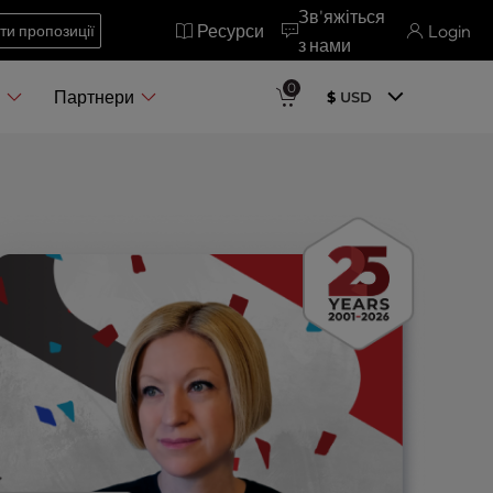
Зв'яжіться
Ресурси
Login
ти пропозиції
з нами
0
я
Партнери
$
USD