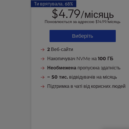
Ти врятувала.
68%
l
$4.79
/місяць
i
t
Поновлюється за адресою
$14.99
/місяць
y
s
Виберіть
y
s
t
2
Веб-сайти
e
Накопичувач NVMe на
100 ГБ
m
Необмежена
пропускна здатність
.
P
~ 50 тис.
відвідувачів на місяць
r
Підтримка в чаті від корисних людей
e
s
s
C
o
n
t