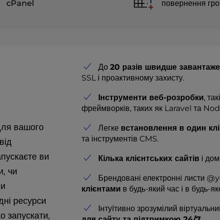
cPanel
повернення гр
До
20 разів швидше завантаж
SSL і проактивному захисту.
Інструменти веб-розробки
, та
фреймворків, таких як Laravel та Node
для вашого
Легке
встановлення в один клі
та інструментів CMS.
від
апускаєте ви
Кілька клієнтських сайтів
і дом
и, чи
Брендовані електронні листи 
ни
клієнтами
в будь-який час і в будь-як
дні ресурси
Інтуїтивно зрозумілий віртуальни
о запускати,
для сайту та підтримкою 24/7
.