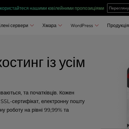
e
n
 скористайтеся нашими ювілейними пропозиціями
Перегляну
r
e
ілені сервери
Хмара
WordPress
Продукці
a
d
e
стинг із усім
r
s
ваються, та початківців. Кожен
SSL-сертифікат, електронну пошту
йну роботу на рівні 99,99% та