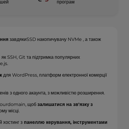
ошей
програм
ення
завдякиSSD накопичувачу NVMe , а також
кі як SSH, Git та підтримка популярних
.js.
к
для WordPress, платформ електронної комерції
енів з одного акаунта, з можливістю розширення.
@yourdomain, щоб
залишатися на зв'язку
з
ому місці.
й хостинг з
панеллю керування, інструментами