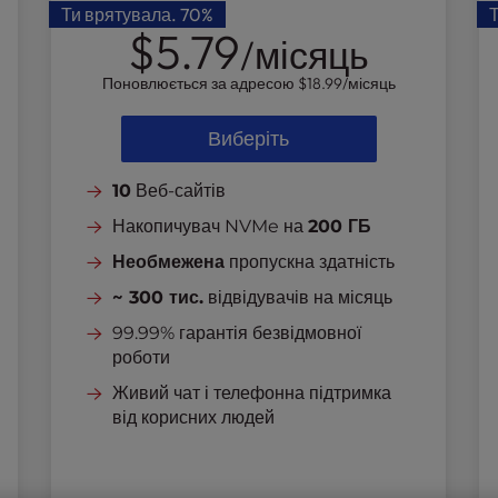
Ти врятувала.
70%
$5.79
/місяць
Поновлюється за адресою
$18.99
/місяць
Виберіть
10
Веб-сайтів
Накопичувач NVMe на
200 ГБ
Необмежена
пропускна здатність
~ 300 тис.
відвідувачів на місяць
99.99% гарантія безвідмовної
роботи
Живий чат і телефонна підтримка
від корисних людей