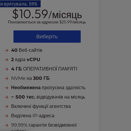
Ти врятувала.
59%
$10.59
/місяць
Поновлюється за адресою
$25.99
/місяць
Виберіть
40
Веб-сайтів
2
ядра
vCPU
4 ГБ
ОПЕРАТИВНОЇ ПАМ'ЯТІ
NVMe на
300 ГБ
Необмежена
пропускна здатність
~ 500 тис.
відвідувачів на місяць
Включені функції агентства
Виділена IP-адреса
99.99% гарантія безвідмовної