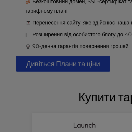
t
Безкоштовний домен, SSL-сертифікат т
e
тарифному плані
i
n
Перенесення сайту, яке здійснює наша
c
l
Розширення від особистого блогу до 40
u
90-денна гарантія повернення грошей
d
e
s
Дивіться Плани та ціни
a
n
a
c
c
Купити та
e
s
s
i
Launch
b
i