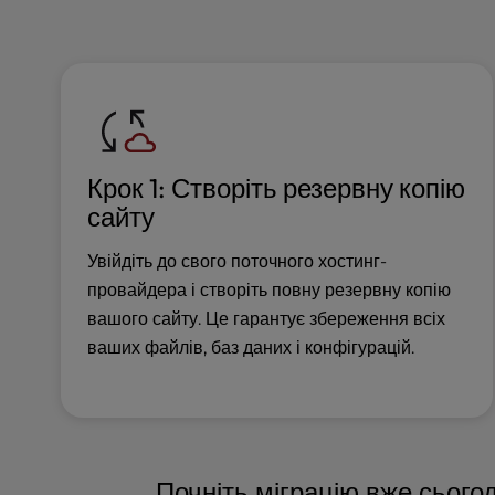
u
s
i
n
g
a
s
c
Крок 1: Створіть резервну копію
r
сайту
e
e
Увійдіть до свого поточного хостинг-
n
провайдера і створіть повну резервну копію
r
вашого сайту. Це гарантує збереження всіх
e
a
ваших файлів, баз даних і конфігурацій.
d
e
r
;
P
Почніть міграцію вже сього
r