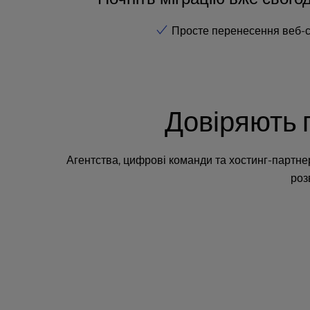
e
s
Просте перенесення веб-
s
C
o
n
t
Довіряють 
r
o
l
Агентства, цифрові команди та хостинг-партнер
-
роз
F
1
0
t
o
o
p
e
n