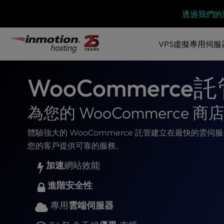
P
跳
透過我們的
l
到
e
內
a
VPS虛擬專用伺服
容
s
e
n
WooCommerce
o
t
e
為您的 WooCommerce
:
T
體驗強大的 WooCommerce 託管建立在最快的雲伺
h
您的客戶提供可靠的服務。
i
s
加速
網站效能
w
e
進階安全性
b
s
專用
雲端伺服器
i