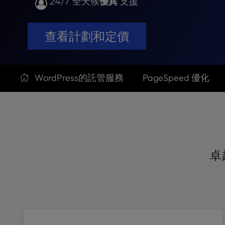
24/7 全天候
優異
支援
t
e
i
查看計劃和定價
n
c
l
u
WordPress的託管服務
PageSpeed 優化
d
e
s
a
n
a
c
卓
c
e
s
s
i
b
i