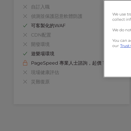
r
免費SSL和專用IP
自訂入職
專業的 PHP 工作者
o
單點登錄身份驗證
We use tr
l
偵測並保護惡意軟體防護
collect in
Modsec防火牆
-
可客製化的WAF
F
Corero DDoS 防護
We do not
1
CDN配置
1
You can a
開發環境
our
Trust
t
遊樂場環境
o
a
PageSpeed 專業人士諮詢，起價 199 美元
d
現場健康評估
j
u
災難復原
s
t
t
h
e
w
e