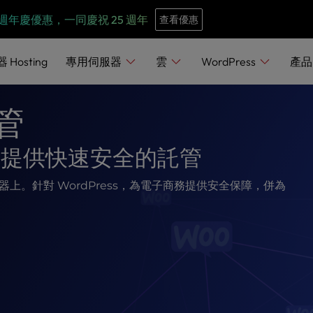
e
n
週年慶優惠，一同慶祝 25 週年
查看優惠
r
e
器
Hosting
專用伺服器
雲
WordPress
產
a
d
託管
e
r
 商店提供快速安全的託管
s
服器上。針對 WordPress，為電子商務提供安全保障，併為