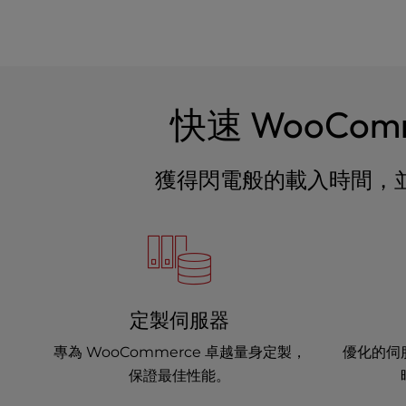
u
s
i
n
g
a
快速 WooComm
s
c
r
獲得閃電般的載入時間，並且
e
e
n
r
e
a
d
定製伺服器
e
r
專為 WooCommerce 卓越量身定製，
優化的伺
;
保證最佳性能。
P
r