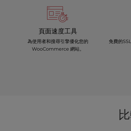
e
s
s
C
頁面速度工具
o
n
為使用者和搜尋引擎優化您的
免費的SS
t
WooCommerce 網站。
r
o
l
-
F
1
0
t
o
o
比
p
e
n