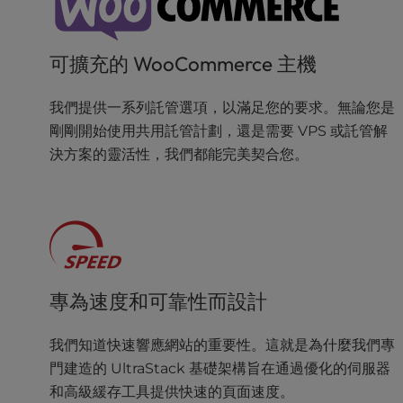
a
l
d
可擴充的 WooCommerce 主機
i
s
我們提供一系列託管選項，以滿足您的要求。無論您是
a
剛剛開始使用共用託管計劃，還是需要 VPS 或託管解
b
i
決方案的靈活性，我們都能完美契合您。
l
i
t
i
e
s
w
專為速度和可靠性而設計
h
o
我們知道快速響應網站的重要性。這就是為什麼我們專
a
門建造的 UltraStack 基礎架構旨在通過優化的伺服器
r
e
和高級緩存工具提供快速的頁面速度。