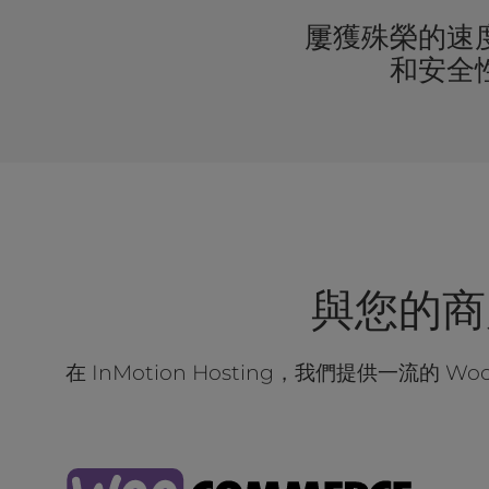
b
s
屢獲殊榮的速
i
和安全
t
e
t
o
p
e
o
p
l
e
與您的商店
w
i
t
在 InMotion Hosting，我們提供一
h
v
i
s
u