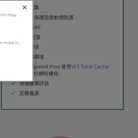
免費SSL和專用IP
自訂入職
專用 OpCode 快取池
單點登錄身份驗證
hich may
專業的 PHP 工作者
偵測並保護惡意軟體防護
自訂 Modsec 防火牆規則
託管WAF
Corero DDoS 防護
CDN配置
安全加固
rn more in
開發環境
遊樂場環境
PageSpeed Pros 使用
W3 Total Cache
Pro 進行網站優化
現場健康評估
災難復原