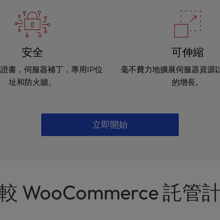
安全
可伸縮
L證書，伺服器補丁，專用IP位
毫不費力地擴展伺服器資源
址和防火牆。
的增長。
立即開始
較 WooCommerce 託管