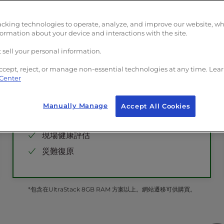
免費SSL和專用IP
自訂入職
專用 OpCode 快取池
單點登錄身份驗證
acking technologies to operate, analyze, and improve our website, w
專業的 PHP 工作者
偵測並保護惡意軟體防護
formation about your device and interactions with the site.
自訂 Modsec 防火牆規則
託管WAF
Corero DDoS 防護
 sell your personal information.
CDN配置
安全加固
ccept, reject, or manage non-essential technologies at any time. Lea
開發環境
 Center
遊樂場環境
Manually Manage
Accept All Cookies
PageSpeed Pros 使用
W3 Total Cache
Pro 進行網站優化
現場健康評估
災難復原
*包含在UltraStack 8GB RAM 方案以上。網站遷移可供購買。