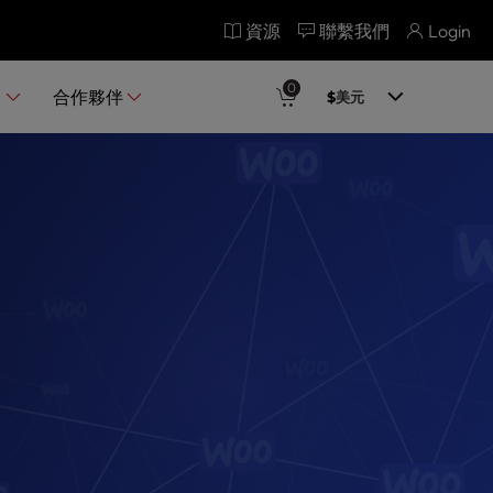
資源
聯繫我們
Login
0
品
合作夥伴
$
美元