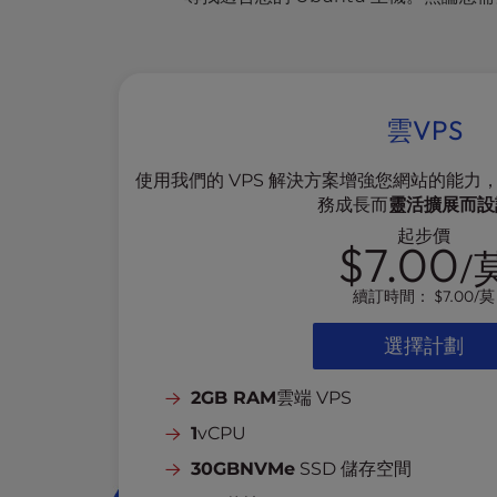
e
s
s
C
o
雲VPS
n
t
使用我們的 VPS 解決方案增強您網站的能
r
務成長而
靈活擴展而設
o
起步價
l
$7.00
/
-
F
續訂時間：
$7.00
/莫
1
0
選擇計劃
t
o
2GB RAM
雲端 VPS
o
1
vCPU
p
e
30GBNVMe
SSD 儲存空間
n