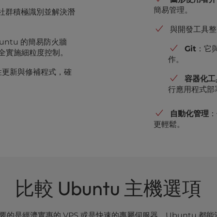
簡易管理。
開源社群積極識別並解決潛
與開發工具整
buntu 的簡易防火牆
Git
：它與
安全實施細粒度控制。
作。
性更新與修補程式，確
容器化工
行應用程式部
自動化管理
：
更輕鬆。
比較 Ubuntu 主機選項
需要的是經濟實惠的 VPS 或是快速的專屬伺服器，Ubuntu 