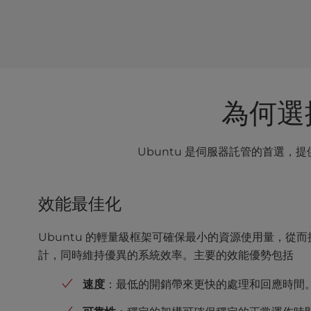
t
e
i
n
c
l
u
為何選擇
d
e
s
Ubuntu 是伺服器託管的首選
a
n
a
效能最佳化
c
c
e
Ubuntu 的輕量級框架可確保最小的資源使用量，
s
計，同時維持優異的系統效率。主要的效能優勢包括
s
i
速度
：最低的開銷帶來更快的處理和回應時間
b
i