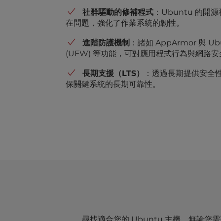
u
社群驅動的修補程式
：Ubuntu 的
s
在問題，強化了作業系統的韌性。
i
n
進階防護機制
：諸如 AppArmor 與 U
g
(UFW) 等功能，可對應用程式行為與網路
a
s
長期支援（LTS）
：透過長期提供安全
c
保關鍵系統的長期可靠性。
r
e
e
n
r
e
a
d
e
r
;
P
尋找適合您的 Ubuntu 主機。無論您
r