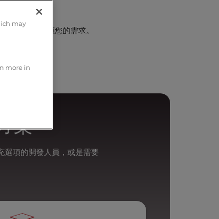
無縫搭配使用
hich may
您的系統將會適應您的需求。
rn more in
決方案
擴充選項的開發人員，或是需要