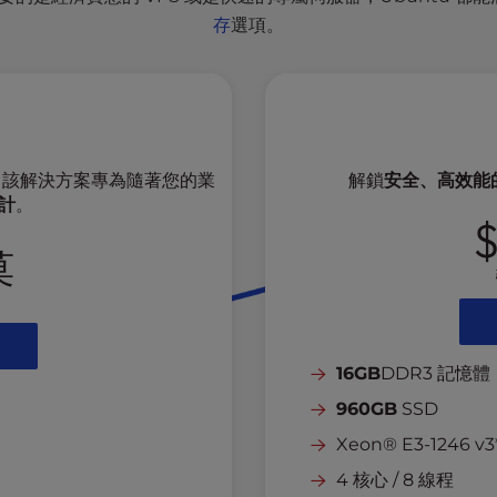
存
選項。
力，該解決方案專為隨著您的業
解鎖
安全、高效能
計
。
$
莫
16GB
DDR3 記憶體
960GB
SSD
Xeon® E3-1246 v3
4 核心 / 8 線程