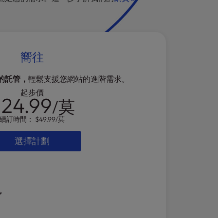
嚮往
的託管，
輕鬆支援您網站的進階需求。
起步價
24.99
/莫
續訂時間：
$49.99
/莫
選擇計劃
*