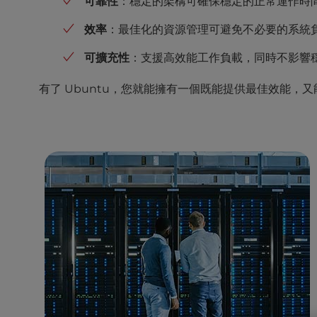
可靠性
：穩定的架構可確保穩定的正常運作時
l
i
效率
：最佳化的資源管理可避免不必要的系統
t
可擴充性
：支援高效能工作負載，同時不影響
y
s
有了 Ubuntu，您就能擁有一個既能提供最佳效能，
y
s
t
e
m
.
P
r
e
s
s
C
o
n
t