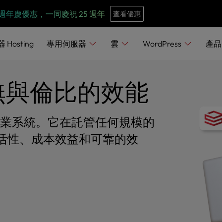
e
n
週年慶優惠，一同慶祝 25 週年
查看優惠
r
e
器
Hosting
專用伺服器
雲
WordPress
產
a
d
供無與倫比的效能
e
r
s
的作業系統。它在託管任何規模的
活性、成本效益和可靠的效