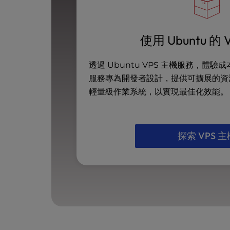
b
s
i
t
使用 Ubuntu 的 
e
t
透過 Ubuntu VPS 主機服務，體
o
服務專為開發者設計，提供可擴展的資源
p
e
輕量級作業系統，以實現最佳化效能。
o
p
l
探索 VPS 主
e
w
i
t
h
v
i
s
u