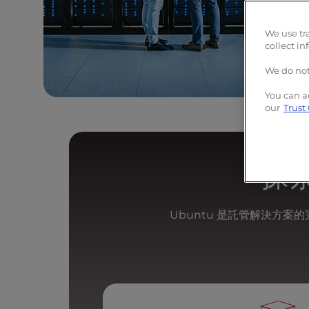
r
o
We use tr
l
collect in
-
F
We do not
1
1
You can a
our
Trust
t
o
a
d
探索
j
u
s
Ubuntu 是託管解決方
t
t
h
e
w
e