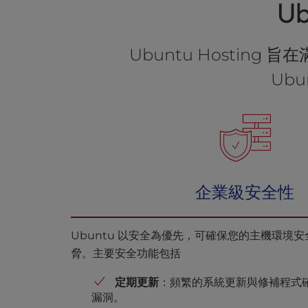
U
a
l
d
Ubuntu Hosti
i
s
Ub
a
b
i
l
i
t
i
企業級安全性
e
s
w
Ubuntu 以安全為優先，可確保您的主機環境
h
o
脅。主要安全功能包括
a
r
定期更新
：頻繁的系統更新與修補程式
e
漏洞。