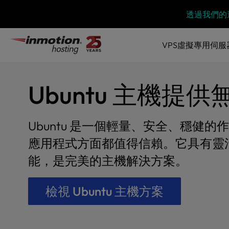
P
跳
透過我們的
l
到
e
內
a
VPS虛擬專用伺服
容
s
e
n
o
Ubuntu 主機提
t
e
:
Ubuntu 是一個輕量、安全、穩健
T
h
應用程式方面都值得信賴。它具有靈
i
能，是完美的主機解決方案。
s
w
e
檢視 Ubuntu 主機方案
b
s
i