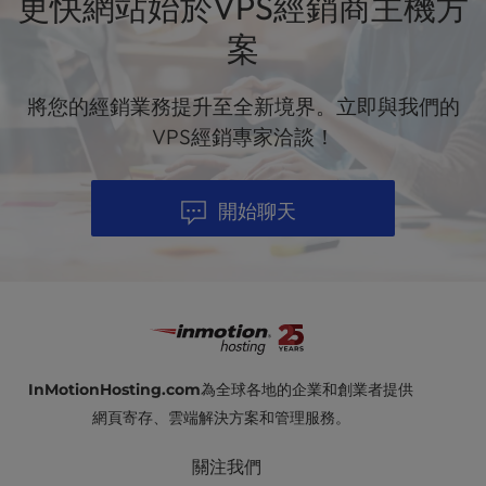
更快網站始於VPS經銷商主機方
管和專家技術支援將説明您每周 7 天、每天 24 小時
取得成功。
案
將您的經銷業務提升至全新境界。立即與我們的
VPS經銷專家洽談！
開始聊天
InMotionHosting.com
為全球各地的企業和創業者提供
網頁寄存、雲端解決方案和管理服務。
關注我們