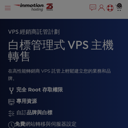
P
跳
e
0
l
a
到
e
d
內
e
a
容
r
s
VPS 經銷商託管計劃
s
e
白標管理式 VPS 主機
n
o
轉售
t
e
:
在高性能轉銷商 VPS 託管上輕鬆建立您的業務和品
T
h
牌。
i
完全 Root 存取權限
s
w
專用資源
e
b
自訂
品牌與白標
s
i
免費
網站轉移與伺服器設定