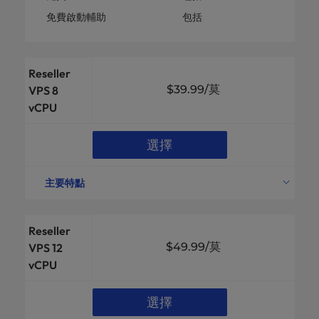
免費啟動輔助
包括
Reseller
$39.99
/莫
VPS 8
vCPU
選擇
主要特點
vCPU 內核
8
磁碟空間
260GB
Reseller
每月頻寬
無限
$49.99
/莫
VPS 12
vCPU
可用 RAM
16千兆位元組
cPanel 可用
包括
選擇
數據保護
高可用性