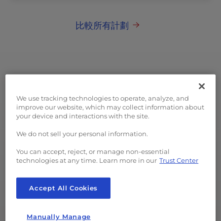
比較所有計劃
We use tracking technologies to operate, analyze, and
專用資源
improve our website, which may collect information about
your device and interactions with the site.
資源，無需您自己的伺服器的前期成本。
We do not sell your personal information.
You can accept, reject, or manage non-essential
technologies at any time. Learn more in our
Trust Center
高可用性
監控冗餘硬體集群，並始終 24/7 全天候開啟。
Accept All Cookies
Manually Manage