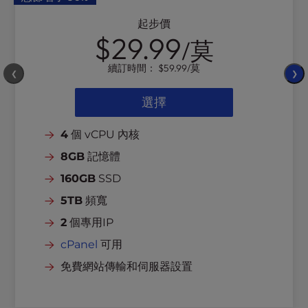
l
起步價
i
$29.99
t
/莫
y
續訂時間：
$59.99
/莫
s
❮
❯
y
選擇
s
t
e
4
個 vCPU 內核
m
8GB
記憶體
.
160GB
SSD
5TB
頻寬
2
個專用IP
cPanel
可用
免費網站傳輸和伺服器設置