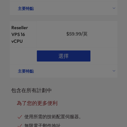
免費專用IP位址
3
主要特點
根訪問許可權
包括
vCPU 內核
12
免費SSL
包括
磁碟空間
360GB
Reseller
免費啟動輔助
包括
每月頻寬
無限
$59.99
/莫
VPS 16
vCPU
可用 RAM
24千兆位元組
cPanel 可用
包括
選擇
數據保護
高可用性
免費專用IP位址
5
主要特點
根訪問許可權
包括
vCPU 內核
16
免費SSL
包括
磁碟空間
460GB
包含在所有計劃中
免費啟動輔助
包括
每月頻寬
無限
為了您的更多便利
可用 RAM
32千兆位元組
cPanel 可用
包括
使用所需的技術配置伺服器。
數據保護
高可用性
無限電子郵件地址