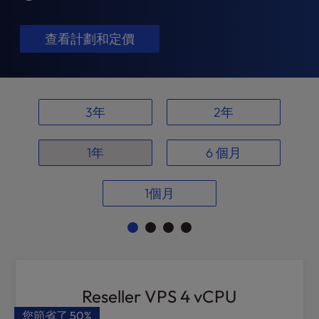
t
e
i
查看計劃和定價
n
c
l
u
3年
2年
d
e
s
1年
6 個月
a
n
a
1個月
c
c
e
s
s
i
Reseller VPS 4 vCPU
b
i
您節省了
50%