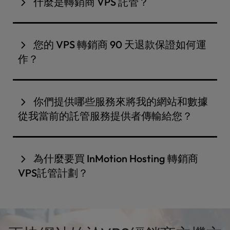
什麼是轉銷商 VPS 託管？
顧名思義，經銷商VPS主機服務將傳統經銷商主機方
案（基於共享主機環境運作）的卓越功能整合至
VPS
您的 VPS 轉銷商 90 天退款保證如何運
平台
。此方案包含WHMCS授權、eNom域名經銷商
作？
帳戶、Softaculous、白標伺服器（cPanel 不
cPanel InMotion Hosting ），以及無品牌
標
識
的
我們提供90天全額退款保證，但月度計劃除外。如果
servconfig域名
伺服器。 經銷商VPS客戶與一般VPS
您按年預付費用，您的退款將根據使用方式按比例分
你們提供哪些服務來將我的網站和數據
客戶相同，亦可申請取得root權限。
配。我們希望為您提供最佳體驗，無論您是來還是離
從我當前的託管服務提供者傳輸給您？
開 InMotion Hosting.
購買經銷商VPS主機方案後，我們將提供您2小時免費
的頂級技術支援服務，由InMotion Solutions團隊全
為什麼要買 InMotion Hosting 轉銷商
程協助。此服務時數可完整運用於將您的網站遷移至
VPS託管計劃？
我們的伺服器。為確保2小時支援時數足以滿足您的需
求，請務必與我們的業務代表聯繫確認。
這裡 InMotion Hosting，我們不僅僅是使用高級工
具快速託管，以説明您發展業務。作為 InMotion
Hosting 客戶，您不必孤軍奮戰。我們屢獲殊榮的託