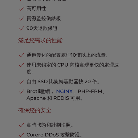
免費專用IP位址
10
高可用性
根訪問許可權
包括
資源監控儀錶板
免費SSL
包括
90天退款保證
免費啟動輔助
包括
滿足您需求的性能
通過優化的配置處理10倍以上的流量。
使用未鎖定的 CPU 內核實現更快的處理速
度。
自由 SSD 比旋轉驅動器快 20 倍。
Brotli壓縮，
NGINX
、PHP-FPM、
Apache 和 REDIS 可用。
確保您的安全
實時狀態和計劃快照。
Corero DDoS 攻擊防護。