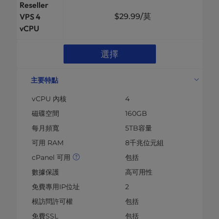
Reseller
VPS 4
$29.99
/莫
vCPU
選擇
主要特點
vCPU 內核
4
磁碟空間
160GB
每月頻寬
5TB容量
可用 RAM
8千兆位元組
cPanel 可用
包括
數據保護
高可用性
免費專用IP位址
2
根訪問許可權
包括
免費SSL
包括