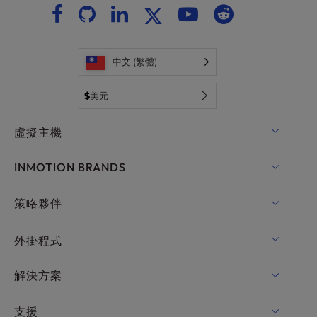
中文 (繁體)
$
美元
虛擬主機
共用主機
INMOTION BRANDS
WordPress的主機
RamNode
策略夥伴
WordPress的託管服務
InMotion Cloud
OpenMetal 雲 IaaS
外掛程式
適用於WordPress的UltraStack ONE
VPS主機
功能變數名稱
解決方案
專用伺服器託管
Backup Manager
cPanel 好客
支援