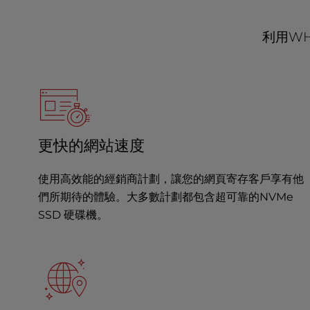
b
s
i
利用
WH
t
e
t
o
p
e
o
更快的網站速度
p
l
使用高效能的經銷商計劃，讓您的網頁寄存客戶享有他
e
們所期待的體驗。大多數計劃都包含超可靠的NVMe
w
i
SSD 硬碟機。
t
h
v
i
s
u