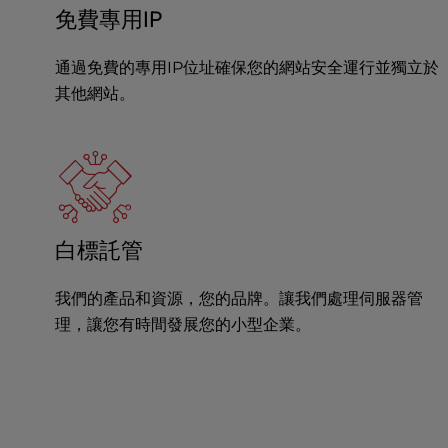
a
免費專用IP
l
d
通過免費的專用IP位址確保您的網站安全運行並獨立於
i
其他網站。
s
a
b
i
l
i
t
白標託管
i
e
我們的產品和資源，您的品牌。讓我們處理伺服器管
s
w
理，讓您有時間發展您的小型企業。
h
o
a
r
e