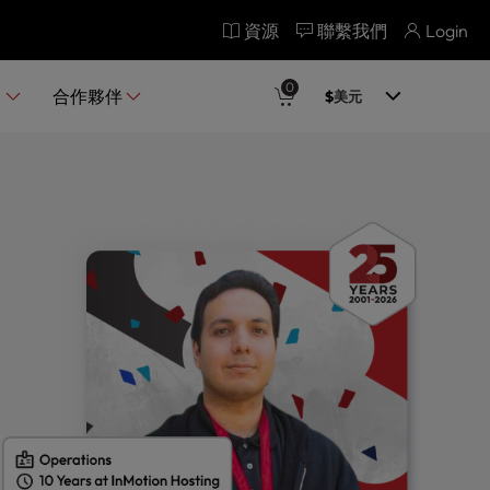
資源
聯繫我們
Login
即申請
0
品
合作夥伴
$
美元