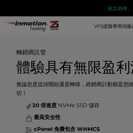
P
跳
現已開放報名
l
到
e
內
a
VPS虛擬專用伺服
容
s
e
n
o
轉銷商託管
t
體驗具有無限盈利
e
:
T
h
無論您是從頭開始還是轉移，經銷商計劃都是您
i
切！
s
w
20 倍速度
NVMe SSD 儲存
e
b
最高安全性
s
i
cPanel 免費包含
WHMCS