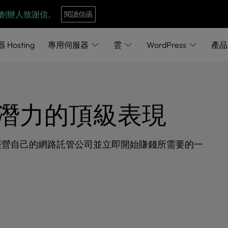
e
n
：InMotion 代理合作夥伴計畫。創始名額現正開放申請。
立
r
e
器
Hosting
專用伺服器
雲
WordPress
產
a
d
e
r
潛力的頂級表現
s
經營自己的網路託管公司並立即開始賺錢所需要的一