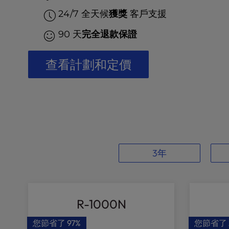
t
e
24/7 全天候
獲獎
客戶支援
i
90 天
完全退款保證
n
c
l
查看計劃和定價
u
d
e
s
a
n
a
c
3年
c
e
s
s
R-1000N
i
b
您節省了
97%
您節省了
i