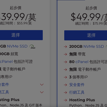
起步價
起步價
39.99
$49.99
/莫
/
續訂時間：
$55.99
/莫
續訂時間：
$75.99
/
選擇
選擇
0GB
NVMe SSD
200GB
NVMe SSD
00GB
頻寬
無限
帶寬
cPanel
包括許可證
80
cPanel
包括許可
限
電子郵件帳戶
無限
電子郵件帳戶
專用IP
3
個專用IP
全套件
安全套件
免費SSL
免費SSL
銷工具
行銷工具
駭客和惡意軟體防護
網站建設者
駭客和惡意軟體防護
網站建設者
sting Plus
Hosting Plus
thon、Node.JS 及 GIT 版本
Python、Node.JS 及 
DDoS 防護
在任何設備上發送電子郵件
DDoS 防護
在任何設備上發送電