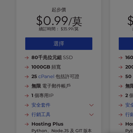
l
起步價
i
$0.99
$
/莫
t
y
續訂時間：
$35.99
/莫
s
y
選擇
s
t
e
80千兆位元組
SSD
16
m
1000GB
頻寬
20
.
25
cPanel
包括許可證
50
P
r
無限
電子郵件帳戶
無
e
1
個專用IP
2
個
s
s
安全套件
安
C
免費SSL
行銷工具
行
o
n
駭客和惡意軟體防護
網站建設者
Hosting Plus
Ho
t
Python、Node.JS 及 GIT 版本
Py
DDoS 防護
在任何設備上發送電子郵件