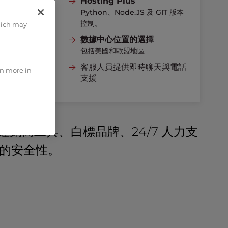
Hosting Plus
Python、Node.JS 及 GIT 版本
DDoS 防護
在任何設備上發送電子郵件
控制。
hich may
提供自動備份
免費廣告積分
數據中心位置的選擇
客戶管理工具
天與電話
包括美國和歐盟地區
客服人員提供即時聊天與電話
rn more in
支援
域經銷商工具、白標品牌、24/7 人力支
能的安全性。