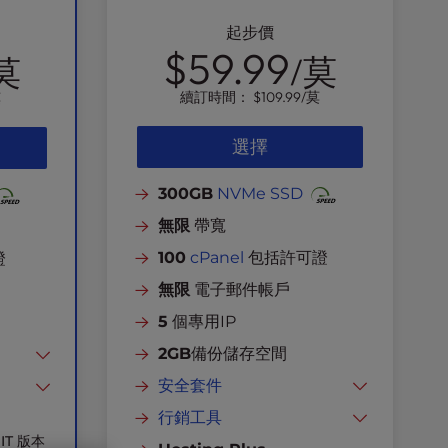
起步價
$59.99
/莫
莫
續訂時間：
$109.99
/莫
莫
選擇
300GB
NVMe SSD
無限
帶寬
100
cPanel
包括許可證
證
無限
電子郵件帳戶
5
個專用IP
2GB
備份儲存空間
安全套件
免費SSL
行銷工具
GIT 版本
駭客和惡意軟體防護
網站建設者
子郵件