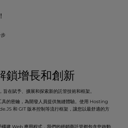
！
一步
lus解鎖增長和創新
，旨在賦予、擴展和探索新的託管技術和框架。
的密鑰，為開發人員提供無縫體驗。使用 Hosting
ode.JS 和 GIT 版本控制等流行框架，讓您以最舒適的方
構建 Web 應用程式，我們的經銷商託管都包含您啟動