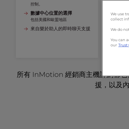
r
控制。
控
提供自動備份
免費廣告積分
o
數據中心位置的選擇
數
We use tr
l
客戶管理工具
包括美國和歐盟地區
collect in
包
-
F
來自樂於助人的即時聊天支援
客
We do not
1
支
1
You can a
our
Trust
t
o
a
d
j
所有 InMotion 經銷商主機計劃
u
援，以及內
s
t
t
h
e
w
e