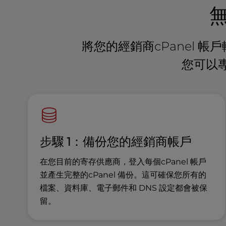
u
s
i
n
將您的經銷商cPanel 帳戶
g
a
您可以
s
c
r
e
e
n
r
步驟 1：備份您的經銷商帳戶
e
a
在您目前的寄存供應商，登入每個cPanel 帳戶
d
並產生完整的cPanel 備份。這可確保您所有的
e
檔案、資料庫、電子郵件和 DNS 設定都會被保
r
留。
;
P
r