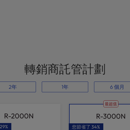
轉銷商託管計劃
2年
1年
6 個月
最超值
R-2000N
R-3000N
29%
您節省了
34%