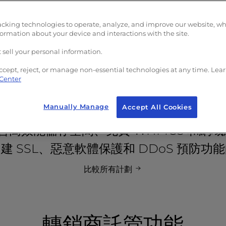
制。
控制。
提供自動備份
免費廣告積分
提供自動備份
免費廣告積分
據中心位置的選擇
數據中心位置的選擇
acking technologies to operate, analyze, and improve our website, w
客戶管理工具
客戶管理工具
formation about your device and interactions with the site.
括美國和歐盟地區
包括美國和歐盟地區
服人員提供即時聊天與電話
客服人員提供即時聊
 sell your personal information.
援
支援
ccept, reject, or manage non-essential technologies at any time. Lea
 Center
Manually Manage
Accept All Cookies
都包含高效能儲存空間、免費 WHMCS 和網
建 SSL、惡意軟體保護和 DDoS 預防功
比較所有計劃
轉銷商託管功能