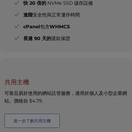
快 20 倍的
NVMe SSD 儲存設備
進階
安全性與正常運作時間
cPanel
包含
WHMCS
長達 90 天的
退款保證
共用主機
可靠且易於使用的網站託管服務，適用於個人及小型企業網
站。價格自
$4.79
.
進一步了解共用主機