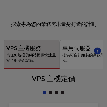
t
e
i
n
c
探索專為您的業務需求量身打造的計劃
l
u
d
e
VPS 主機服務
專用伺服器
s
❯
a
為任何規模的網站提供快速且
提供可自訂組裝的高效能
n
安全的基础設施。
器。
a
c
c
VPS 主機定價
e
s
s
i
b
i