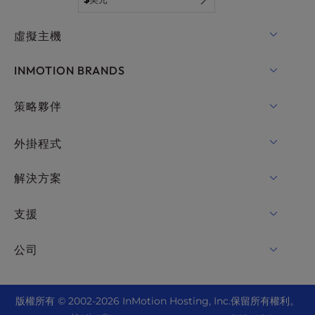
虛擬主機
共用主機
INMOTION BRANDS
WordPress的主機
RamNode
策略夥伴
WordPress的託管服務
InMotion Cloud
OpenMetal 雲 IaaS
外掛程式
適用於WordPress的UltraStack ONE
VPS主機
功能變數名稱
解決方案
專用伺服器託管
Backup Manager
cPanel 好客
支援
裸機伺服器
Monarx 安全
Drupal 好客
企業託管解決方案
在線聊天
公司
專業郵箱
電子商務託管
託管式私有雲
+1 757 416 6575
網站服務
關於我們
Joomla 好客
轉銷商託管
+44 2045 763722
版
權所有 © 2002-2026
InMotion Hosting, Inc.
保留所有權利。
WordPress 網站建設者
數據中心位置
Laravel 好客