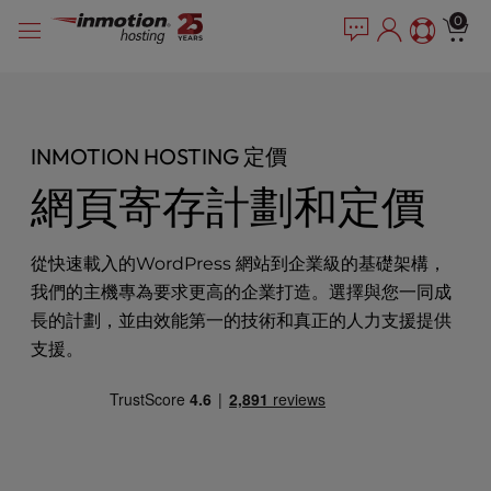
P
跳
e
0
l
a
到
e
d
內
e
a
容
r
s
s
e
INMOTION HOSTING 定價
n
o
網頁寄存計劃和定價
t
e
:
從快速載入的WordPress 網站到企業級的基礎架構，
T
我們的主機專為要求更高的企業打造。選擇與您一同成
h
長的計劃，並由效能第一的技術和真正的人力支援提供
i
s
支援。
w
e
b
s
i