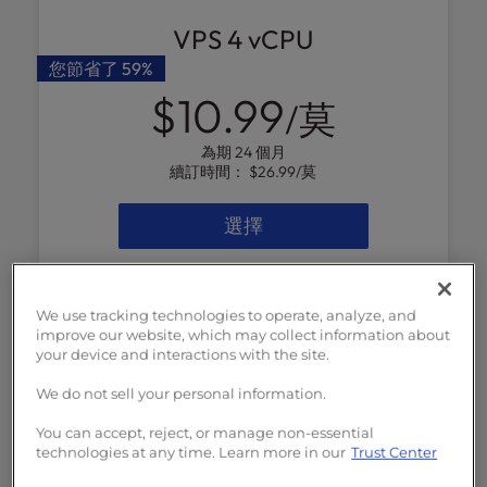
l
VPS 4 vCPU
i
t
您節省了
59%
y
$10.99
/莫
s
y
為期 24 個月
s
續訂時間：
$26.99
/莫
t
e
選擇
m
.
4 個 vCPU
核心
8GB
記憶體
We use tracking technologies to operate, analyze, and
improve our website, which may collect information about
160GB
NVMe SSD
your device and interactions with the site.
5TB
頻寬
We do not sell your personal information.
2
個專用IP
You can accept, reject, or manage non-essential
啟動輔助
導入與伺服器設定
（價值 199
technologies at any time. Learn more in our
Trust Center
美元，一次性費用）