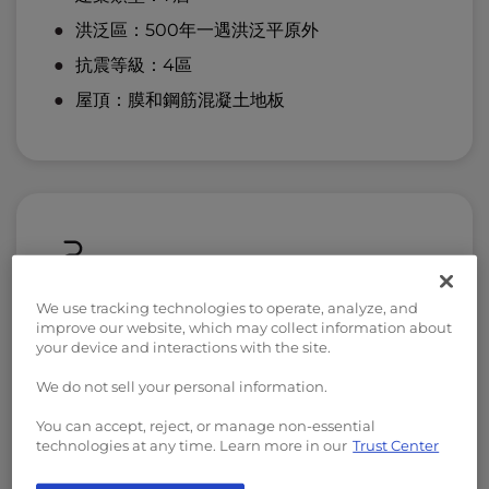
洪泛區：500年一遇洪泛平原外
抗震等級：4區
屋頂：膜和鋼筋混凝土地板
We use tracking technologies to operate, analyze, and
功率和容量
improve our website, which may collect information about
your device and interactions with the site.
公用電力容量： 27,000 （kW）
We do not sell your personal information.
UPS功率容量：10,370（kW）
You can accept, reject, or manage non-essential
UPS冗餘：2N
technologies at any time. Learn more in our
Trust Center
功率密度： 250 （W/sq.ft.）