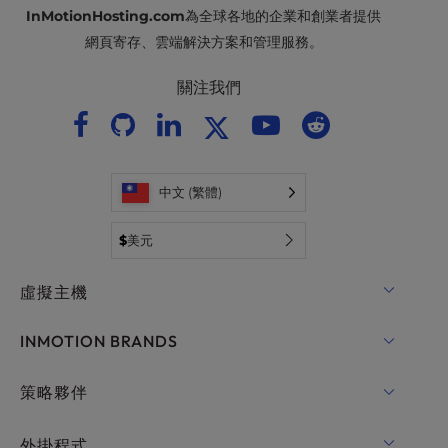
InMotionHosting.com
為全球各地的企業和創業者提供
網頁寄存、雲端解決方案和管理服務。
關注我們
中文 (繁體)
$
美元
虛擬主機
共用主機
INMOTION BRANDS
WordPress的主機
RamNode
策略夥伴
WordPress的託管服務
InMotion Cloud
OpenMetal 雲 IaaS
外掛程式
適用於WordPress的UltraStack ONE