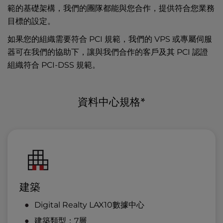
l
範的基礎架構，我們的團隊都能與您合作，提供符合您業務
網路運營
i
目標的設定。
t
如果您的組織需要符合 PCI 規範，我們的 VPS 或專屬伺服
y
s
器可在我們的協助下，讓與我們合作的客戶及其 PCI 認證
y
組織符合 PCI-DSS 規範。
s
t
e
資料中心規格*
m
.
建築
Digital Realty LAX10數據中心
建築類型：7層