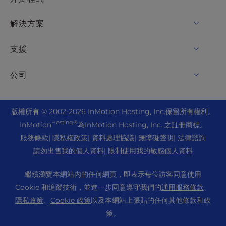
VPS主機
功能變數名稱
解決方案
專用伺服器託管
Backup Manager
cPanel 好客
支援
裸機伺服器
Monarx 安全
Drupal 好客
企業託管解決方案
在線聊天
公司
專業郵箱
電子商務託管
託管式私有雲
+1 757 416 6575
網站服務
關於我們
Joomla 好客
轉銷商託管
+44 2045 763722
版
權所有 © 2002-2026
InMotion Hosting, Inc.
保留所有權利。
WordPress 網站建設者
數據中心位置
Laravel 好客
Hosting®
InMotion
為InMotion Hosting, Inc. 之註冊商標。
轉銷商VPS
高級支援
WebPro 儀錶板
洛杉磯數據中心
服務條款
|
隱私權政策
|
資料處理協議
|
無障礙聲明
|
法律諮詢
Linux 主機
定價
支援中心
請勿出售我的個人資料
|
限制使用我的敏感個人資料
阿什本數據中心
Magento 好客
資源
阿姆斯特丹數據中心
繼續瀏覽本網站內的任何網頁，即表示每位訪客同意使用
Minecraft伺服器託管
社區支援
Cookie 和追蹤技術，並進一步同意遵守我們的
通用服務條款
、
壓
PHP主機
隱私政策
WordPress 教程
、
Cookie 政策
以及本網站上張貼的任何其他條款和政
職業
PrestaShop 好客
策。
InMotion 解決方案
博客