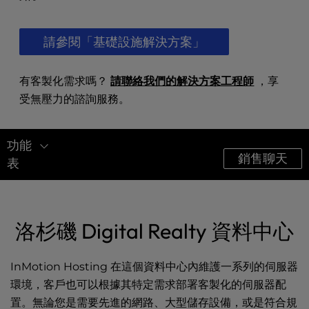
t
e
i
請參閱「基礎設施解決方案」
n
c
l
有客製化需求嗎？
請聯絡我們的解決方案工程師
，享
u
受無壓力的諮詢服務。
d
e
s
功能
a
銷售聊天
表
n
a
數據中心
c
西海岸
c
洛杉磯 Digital Realty 資料中心
e
東海岸
s
s
InMotion Hosting 在這個資料中心內維護一系列的伺服器
歐洲
i
環境，客戶也可以根據其特定需求部署客製化的伺服器配
b
亞洲
置。無論您是需要先進的網路、大型儲存設備，或是符合規
i