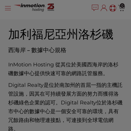
P
跳
e
0
l
a
到
e
d
內
e
a
容
r
s
加利福尼亞州洛杉磯
s
e
n
o
西海岸 – 數據中心規格
t
e
InMotion Hosting 從其位於美國西海岸的洛杉
:
磯數據中心提供快速可靠的網路託管服務。
T
h
Digital Realty是位於南加州的首屈一指的主機託
i
s
管設施，因其在可持續發展方面的努力而獲得洛
w
杉磯綠色企業的認可。Digital Realty位於洛杉磯
e
市中心的數據中心是一個安全可靠的環境，具有
b
s
冗餘路由和物理連接點，可連接到全球電信網
i
路。