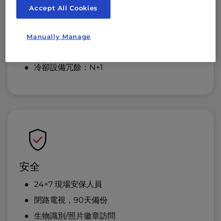
直流電源：可用
Accept All Cookies
發電機功率容量：18,000（kW）
室內冷卻冗餘：N+1
Manually Manage
散熱冗餘：N+1
冷卻設備冗餘：N+1
安全
24×7 現場安保人員
閉路電視，90天備份
生物識別/照片徽章訪問