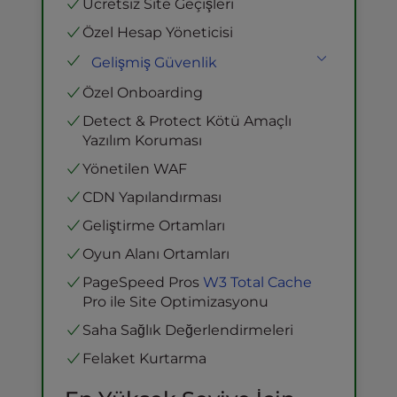
Ücretsiz Site Geçişleri
Sınırsız Bant Genişliği
Özel Hesap Yöneticisi
NGINX Ters Proxy
Gelişmiş Güvenlik
Redis Nesne Önbelleğe Alma
Ücretsiz SSL ve Adanmış IP
Özel Onboarding
Özel OpCode Önbellek Havuzu
Tek Oturum Açma Kimlik
Özel PHP Çalışanları
Detect & Protect Kötü Amaçlı
Doğrulaması
Yazılım Koruması
Özel Modsec Güvenlik Duvarı Kuralları
Yönetilen WAF
Corero DDoS Koruması
CDN Yapılandırması
Güvenlik Güçlendirme
Geliştirme Ortamları
Oyun Alanı Ortamları
PageSpeed Pros
W3 Total Cache
Pro ile Site Optimizasyonu
Saha Sağlık Değerlendirmeleri
Felaket Kurtarma