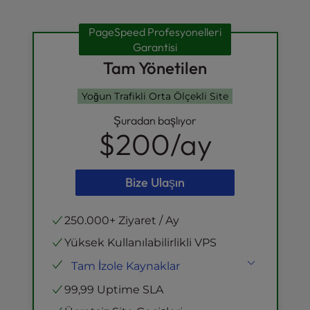
PageSpeed Profesyonelleri
Garantisi
Tam Yönetilen
Yoğun Trafikli Orta Ölçekli Site
Şuradan başlıyor
$200
/ay
Bize Ulaşın
250.000+ Ziyaret / Ay
Yüksek Kullanılabilirlikli VPS
Tam İzole Kaynaklar
NVMe SSD
Depolama
99,99 Uptime SLA
Sanal CPU'lar