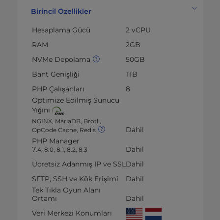
Birincil Özellikler
Hesaplama Gücü
2 vCPU
RAM
2GB
NVMe Depolama
50GB
Bant Genişliği
1TB
PHP Çalışanları
8
Optimize Edilmiş Sunucu
Yığını
NGINX, MariaDB, Brotli,
Dahil
OpCode Cache, Redis
PHP Manager
7
Dahil
.4, 8.0, 8.1, 8.2, 8.3
Ücretsiz Adanmış IP ve SSL
Dahil
SFTP, SSH ve Kök Erişimi
Dahil
Tek Tıkla Oyun Alanı
Ortamı
Dahil
Veri Merkezi Konumları