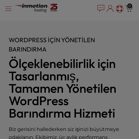
P
İçeriğe
e
0
l
a
geç
e
d
e
a
r
s
s
e
WORDPRESS IÇIN YÖNETILEN
n
BARINDIRMA
o
t
Ölçeklenebilirlik için
e
Tasarlanmış,
:
T
Tamamen Yönetilen
h
i
WordPress
s
w
Barındırma Hizmeti
e
b
s
Biz gerisini hallederken siz işinizi büyütmeye
i
odaklanın. Ekibimiz, üç aylık performans