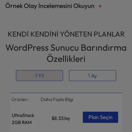
Örnek Olay İncelemesini Okuyun
KENDI KENDINI YÖNETEN PLANLAR
WordPress Sunucu Barındırma
Özellikleri
1 Yıl
1 Ay
Ürünler:
Daha Fazla Bilgi
UltraStack
Plan Seçin
$8.33
/ay
2GB RAM