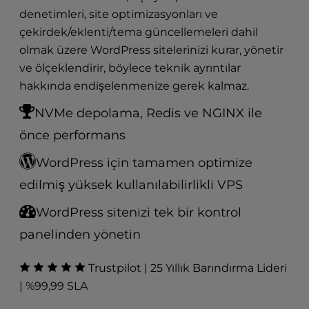
t
denetimleri, site optimizasyonları ve
e
i
çekirdek/eklenti/tema güncellemeleri dahil
n
olmak üzere WordPress sitelerinizi kurar, yönetir
c
ve ölçeklendirir, böylece teknik ayrıntılar
l
hakkında endişelenmenize gerek kalmaz.
u
d
NVMe depolama, Redis ve NGINX ile
e
önce performans
s
a
WordPress için tamamen optimize
n
a
edilmiş yüksek kullanılabilirlikli VPS
c
WordPress sitenizi tek bir kontrol
c
e
panelinden yönetin
s
s
Trustpilot | 25 Yıllık Barındırma Lideri
i
| %99,99 SLA
b
i