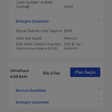
Canlı Sohbet ve Bilet
Desteği
Dahil
Entegre Çözümler
Beyaz Eldiven Site Taşıma
$199
Alan Adı Kaydı
Mevcut
Etki Alanı Tabanlı E-posta
1,99 $ / ay /
kullanıcı
Gelen Kutusu Başına 20 GB
UltraStack
Plan Seçin
$16.67
/ay
4GB RAM
Birincil Özellikler
Hesaplama Gücü
4 vCPU
Entegre Çözümler
RAM
4GB
Beyaz Eldiven Site Taşıma
$199