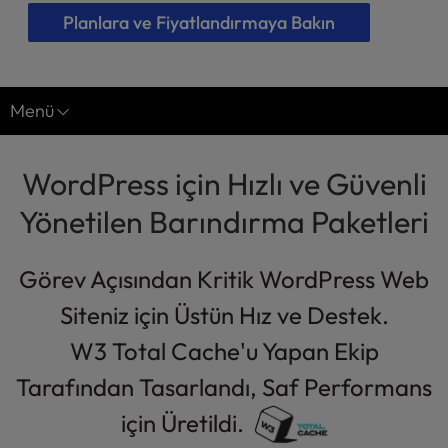
l
Planlara ve Fiyatlandırmaya Bakın
i
t
y
s
Menü
y
WordPress için Yönetilen Barındırma
s
t
WordPress için Hızlı ve Güvenli
Sayfa Hızı Optimizasyonu
e
Yönetilen Barındırma Paketleri
m
Vaka Çalışmaları
.
Ajans Programı
Görev Açısından Kritik WordPress Web
Siteniz için Üstün Hız ve Destek.
W3 Total Cache'u Yapan Ekip
Tarafından Tasarlandı, Saf Performans
için Üretildi.