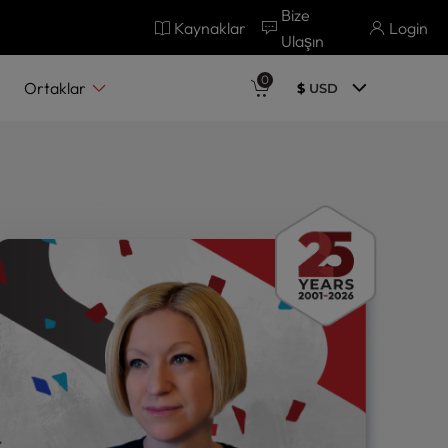
Bize
Kaynaklar
Login
Ulaşın
0
Ortaklar
$
USD