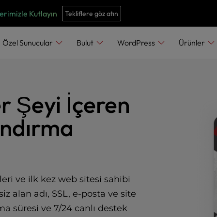
e
n
erimizle Kutlayın
Tekliflere göz atın
r
e
Özel Sunucular
Bulut
WordPress
Ürünler
a
d
e
r Şeyi İçeren
r
s
ındırma
ri ve ilk kez web sitesi sahibi
iz alan adı, SSL, e-posta ve site
ma süresi ve 7/24 canlı destek