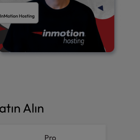
atın Alın
Pro