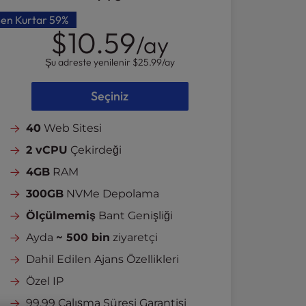
Sen Kurtar
59%
$10.59
/ay
Şu adreste yenilenir
$25.99
/ay
Seçiniz
40
Web Sitesi
2 vCPU
Çekirdeği
4GB
RAM
300GB
NVMe Depolama
Ölçülmemiş
Bant Genişliği
Ayda
~ 500 bin
ziyaretçi
Dahil Edilen Ajans Özellikleri
Özel IP
99,99 Çalışma Süresi Garantisi