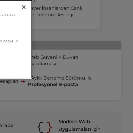
Yardımsever İnsanlardan Canlı
Sohbet ve Telefon Desteği
hich may
rn more in
DoS
Web Güvenlik Duvarı
Uygulaması
1 Aylık Deneme Sürümü ile
esapları
Profesyonel E-posta
Modern Web
a İade
Uygulamaları için