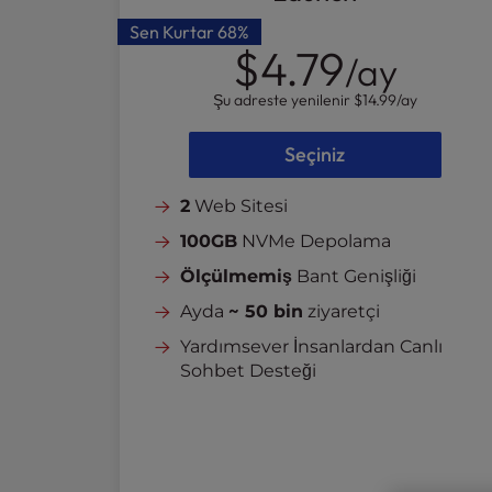
l
Sen Kurtar
68%
i
$4.79
/ay
t
y
Şu adreste yenilenir
$14.99
/ay
s
y
Seçiniz
s
t
2
Web Sitesi
e
m
100GB
NVMe Depolama
.
Ölçülmemiş
Bant Genişliği
P
r
Ayda
~ 50 bin
ziyaretçi
e
Yardımsever İnsanlardan Canlı
s
Sohbet Desteği
s
C
o
n
t