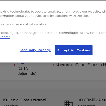
acking technologies to operate, analyze, and improve our website, w
formation about your device and interactions with the site.
 sell your personal information.
ccept, reject, or manage non-essential technologies at any time. Lea
INCLUDED IN ALL PLANS:
 Center
Kötü Amaçlı Yazılım ve D
GIT
Ücretsiz
SSL
Manually Manage
Koruması
Accept All Cookies
Ücretsiz Alan
Adı
Ücretsiz
cPanel E-posta H
(23 $/yıl
değerinde)
Kullanıcı Dostu cPanel
90 Günlük Par