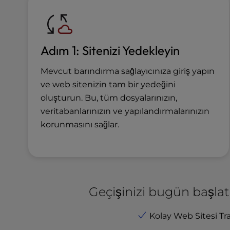
u
s
i
n
Adım 1: Sitenizi Yedekleyin
g
a
s
Mevcut barındırma sağlayıcınıza giriş yapın
c
ve web sitenizin tam bir yedeğini
r
oluşturun. Bu, tüm dosyalarınızın,
e
veritabanlarınızın ve yapılandırmalarınızın
e
korunmasını sağlar.
n
r
e
a
d
e
Geçişinizi bugün başlat
r
;
Kolay Web Sitesi Tra
P
r