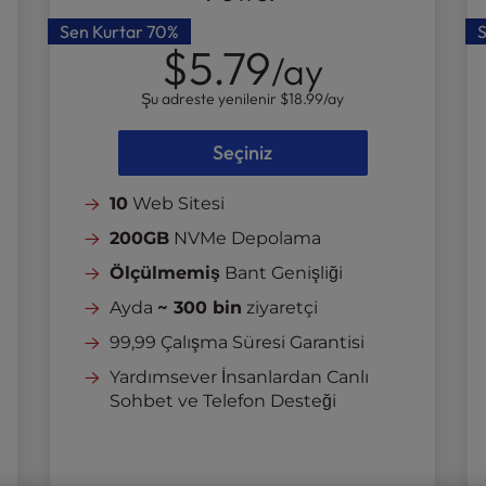
Sen Kurtar
70%
$5.79
/ay
Şu adreste yenilenir
$18.99
/ay
Seçiniz
10
Web Sitesi
200GB
NVMe Depolama
Ölçülmemiş
Bant Genişliği
Ayda
~ 300 bin
ziyaretçi
99,99 Çalışma Süresi Garantisi
Yardımsever İnsanlardan Canlı
Sohbet ve Telefon Desteği