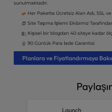
t
sunulmaktadır.
e
i
Her Pakette Ücretsiz Alan Adı, SSL ve
n
c
Site Taşıma İşlemi Ekibimiz Tarafından
l
Kişisel bir blogdan 40 siteye kadar ö
u
d
90 Günlük Para İade Garantisi
e
s
a
Planlara ve Fiyatlandırmaya Bakı
n
a
c
c
Paylaşım
e
s
s
i
b
Launch
i