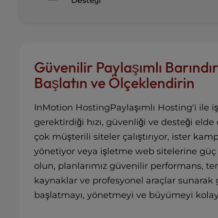
b
Desteği
s
i
t
e
t
Güvenilir Paylaşımlı Barındı
o
p
Başlatın ve Ölçeklendirin
e
o
InMotion HostingPaylaşımlı Hosting'i ile iş
p
l
gerektirdiği hızı, güvenliği ve desteği elde 
e
çok müşterili siteler çalıştırıyor, ister kam
w
i
yönetiyor veya işletme web sitelerine güç 
t
olun, planlarımız güvenilir performans, t
h
kaynaklar ve profesyonel araçlar sunarak
v
i
başlatmayı, yönetmeyi ve büyümeyi kolayla
s
u