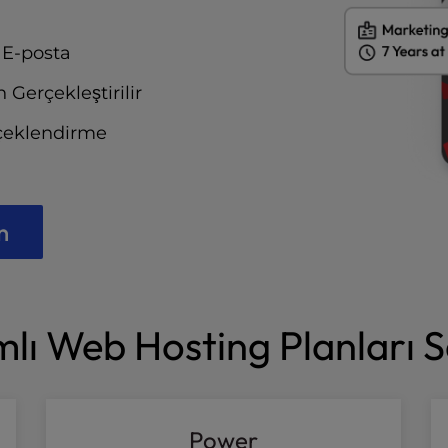
 E-posta
 Gerçekleştirilir
lçeklendirme
n
lı Web Hosting Planları S
Power