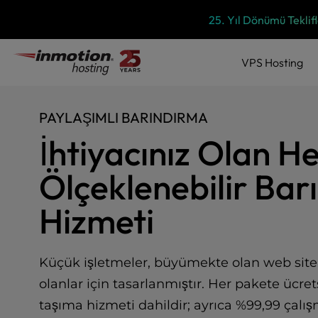
P
İçeriğe
25. Yıl Dönümü Teklifl
l
geç
e
a
VPS
Hosting
s
e
n
PAYLAŞIMLI BARINDIRMA
o
t
İhtiyacınız Olan He
e
:
Ölçeklenebilir Bar
T
h
Hizmeti
i
s
w
e
Küçük işletmeler, büyümekte olan web sitele
b
olanlar için tasarlanmıştır. Her pakete ücrets
s
i
taşıma hizmeti dahildir; ayrıca %99,99 çalış