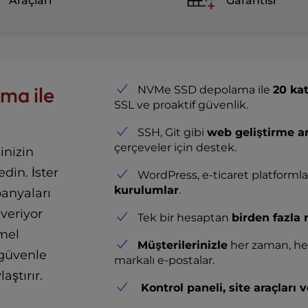
Araçları
Garantisi
rma ile
NVMe SSD depolama ile
20 ka
SSL ve proaktif güvenlik.
SSH, Git gibi
web geliştirme ar
çerçeveler için destek.
inizin
edin. İster
WordPress, e-ticaret platformlar
kurulumlar
.
panyaları
veriyor
Tek bir hesaptan
birden fazla 
emel
Müşterilerinizle
her zaman, he
 güvenle
markalı e-postalar.
ştırır.
Kontrol paneli, site araçları 