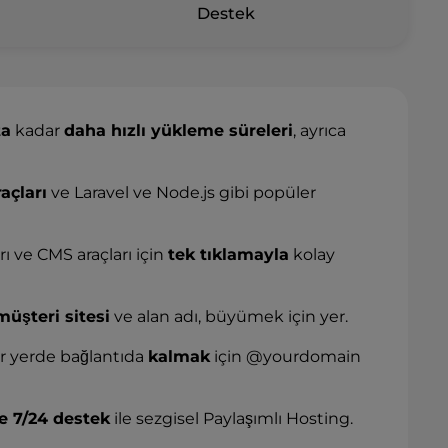
Destek
ta
kadar
daha hızlı yükleme süreleri
, ayrıca
açları
ve Laravel ve Node.js gibi popüler
ı ve CMS araçları için
tek tıklamayla
kolay
müşteri sitesi
ve alan adı, büyümek için yer.
r yerde bağlantıda
kalmak
için @yourdomain
ve 7/24 destek
ile sezgisel Paylaşımlı Hosting.