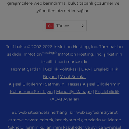
girişimcilere web barındırma, bulut tabanlı çözümler ve
yönetilen hizmetler sağlar.
Türkçe
Tel
if hakkı © 2002-2026
InMotion Hosting, Inc.
Tüm hakları
Hosting®
saklıdır. InMotion
InMotion Hosting, Inc. şirketinin
tescilli ticari markasıdır.
Hizmet Şartları
|
Gizlilik Politikası
|
DPA
|
Erişilebilirlik
Beyanı
|
Yasal Sorular
Kişisel Bilgilerimi Satmayın
|
Hassas Kişisel Bilgilerimin
Kullanımını Sınırlayın
|
Manually Manage
|
Erişilebilirlik
(ADA) Ayarları
Bu web sitesindeki herhangi bir web sayfasını ziyaret
etmeye devam ederek, her ziyaretçi çerezlerin ve izleme
teknolojilerinin kullanımını kabul eder ve ayrıca
Evrensel