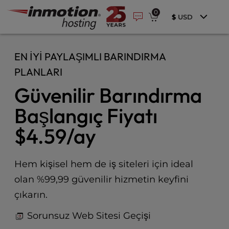
P
İçeriğe
e
0
l
a
$
USD
geç
e
d
e
a
r
s
EN İYI PAYLAŞIMLI BARINDIRMA
s
e
PLANLARI
n
o
Güvenilir Barındırma
t
e
Başlangıç Fiyatı
:
$4.59
/ay
T
h
i
s
Hem kişisel hem de iş siteleri için ideal
w
olan %99,99 güvenilir hizmetin keyfini
e
çıkarın.
b
s
Sorunsuz Web Sitesi Geçişi
i