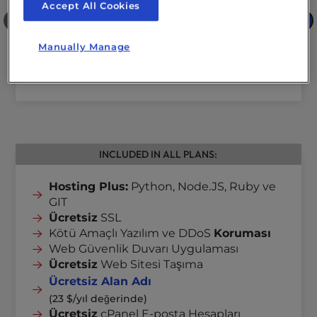
Accept All Cookies
❮
❯
Manually Manage
INCLUDED IN ALL PLANS:
Hosting Plus:
Python, Node.JS, Ruby ve
GIT
Ücretsiz
SSL
Kötü Amaçlı Yazılım ve DDoS
Koruması
Web Güvenlik Duvarı Uygulaması
Ücretsiz
Web Sitesi Taşıma
Ücretsiz Alan Adı
(23 $/yıl değerinde)
Ücretsiz
cPanel E-posta Hesapları