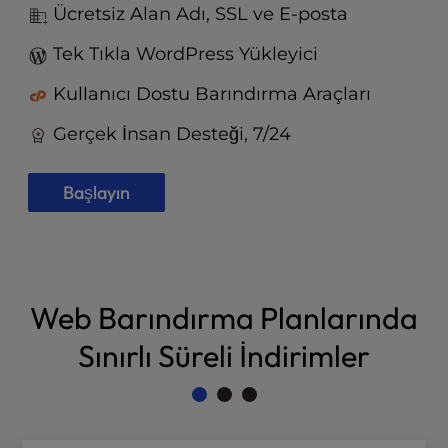
t
Ücretsiz Alan Adı, SSL ve E-posta
e
i
Tek Tıkla WordPress Yükleyici
n
c
Kullanıcı Dostu Barındırma Araçları
l
Gerçek İnsan Desteği, 7/24
u
d
e
Başlayın
s
a
n
a
c
Web Barındırma Planlarında
c
e
Sınırlı Süreli İndirimler
s
s
i
b
i