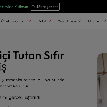
e
n
erimizle Kutlayın
Tekliflere göz atın
r
e
Özel Sunucular
Bulut
WordPress
Ürünler
a
d
e
r
çi Tutan Sıfır
s
iş
iş uzmanlarımız teknik ayrıntılarla
lamanız korunur.
emi gerçekleştirildi