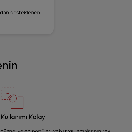
fından desteklenen
enin
Kullanımı Kolay
cPanel ve en popüler web uygulamalarının tek