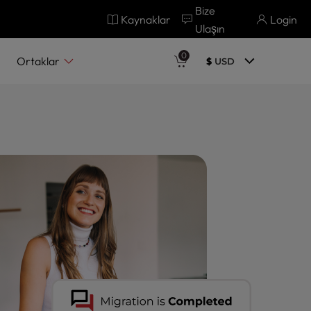
Bize
Kaynaklar
Login
Ulaşın
0
Ortaklar
$
USD