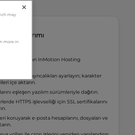
hich may
 Veri Aktarımı
rn more in
Gün
vcut sunucudan InMotion Hosting
n.
llanıcıları ve ayrıcalıkları ayarlayın; karakter
leri içe aktarın.
arını eşleşen yazılım sürümleriyle dağıtın.
rde HTTPS işlevselliği için SSL sertifikalarını
ın.
ri koruyarak e-posta hesaplarını, dosyaları ve
tarın.
a yolları ile cron işlerini yeniden yapılandırın