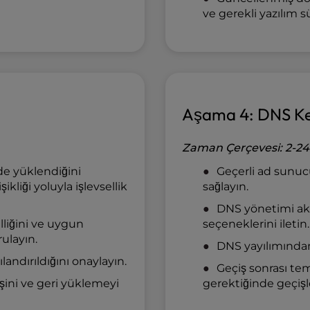
ve gerekli yazılım s
Aşama 4: DNS Kes
Zaman Çerçevesi: 2-24
de yüklendiğini
Geçerli ad sunucul
kliği yoluyla işlevsellik
sağlayın.
DNS yönetimi ak
lliğini ve uygun
seçeneklerini iletin.
ulayın.
DNS yayılımından 
landırıldığını onaylayın.
Geçiş sonrası te
şini ve geri yüklemeyi
gerektiğinde geçişle 