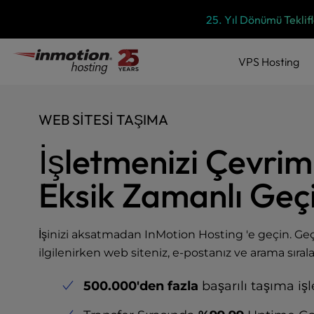
P
İçeriğe
25. Yıl Dönümü Teklifl
l
geç
e
a
VPS
Hosting
s
e
n
o
WEB SITESI TAŞIMA
t
e
İşletmenizi Çevrimi
:
T
Eksik Zamanlı Geç
h
i
s
İşinizi aksatmadan InMotion Hosting 'e geçin. Geç
w
ilgilenirken web siteniz, e-postanız ve arama sıra
e
b
s
500.000'den fazla
başarılı taşıma işl
i