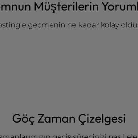
mnun Müşterilerin Yoruml
sting'e geçmenin ne kadar kolay old
Göç Zaman Çizelgesi
zmanlarımızın geçiş sürecinizi nasıl ele 