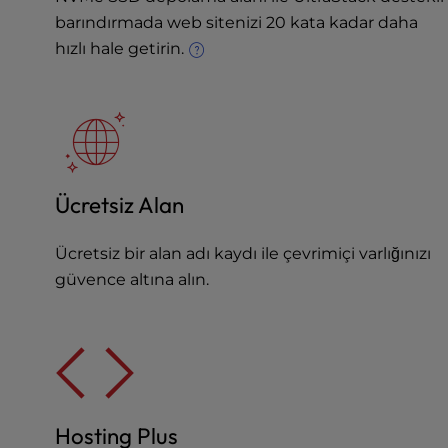
e
barındırmada web sitenizi 20 kata kadar daha
s
hızlı hale getirin.
s
C
o
n
t
r
o
Ücretsiz Alan
l
-
Ücretsiz bir alan adı kaydı ile çevrimiçi varlığınızı
F
güvence altına alın.
1
0
t
o
o
p
e
Hosting Plus
n