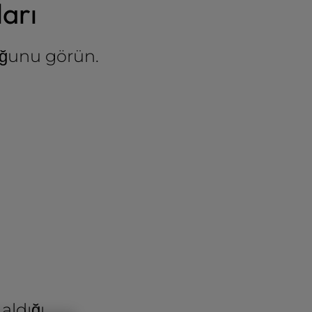
arı
uğunu görün.
aldığı.