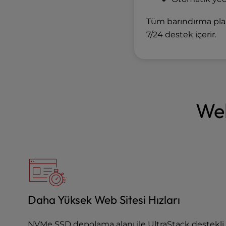
u
s
Tüm barındırma plan
i
7/24 destek içerir.
n
g
a
s
c
r
Web
e
e
n
r
e
a
d
e
r
Daha Yüksek Web Sitesi Hızları
;
P
NVMe SSD depolama alanı ile UltraStack destekli
r