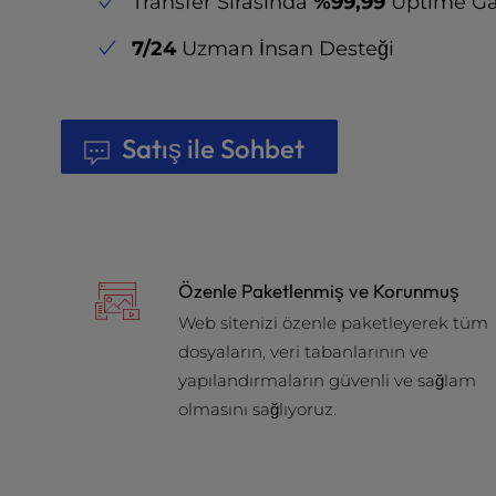
Transfer Sırasında
%99,99
Uptime Gar
t
e
7/24
Uzman İnsan Desteği
i
n
c
l
Satış ile Sohbet
u
d
e
s
a
n
Özenle Paketlenmiş ve Korunmuş
a
c
Web sitenizi özenle paketleyerek tüm
c
dosyaların, veri tabanlarının ve
e
yapılandırmaların güvenli ve sağlam
s
olmasını sağlıyoruz.
s
i
b
i