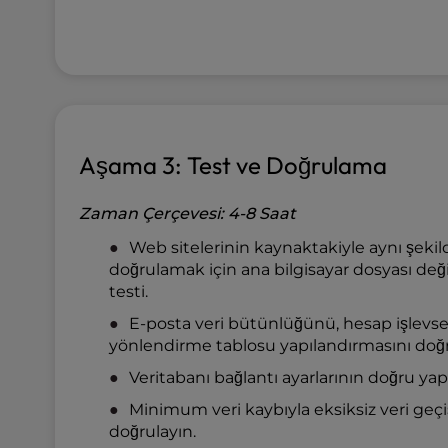
b
s
i
t
e
t
o
p
Aşama 3: Test ve Doğrulama
e
o
Zaman Çerçevesi: 4-8 Saat
p
l
Web sitelerinin kaynaktakiyle aynı şekil
e
doğrulamak için ana bilgisayar dosyası değişi
w
testi.
i
E-posta veri bütünlüğünü, hesap işlevse
t
yönlendirme tablosu yapılandırmasını doğr
h
v
Veritabanı bağlantı ayarlarının doğru yapı
i
Minimum veri kaybıyla eksiksiz veri geçi
s
doğrulayın.
u