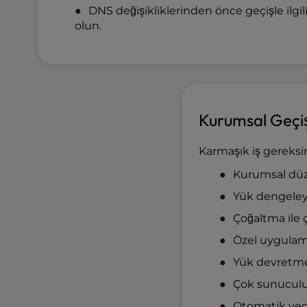
a
DNS değişikliklerinden önce geçişle ilgil
l
olun.
d
i
s
a
b
i
Kurumsal Geçiş
l
i
Karmaşık iş gereksin
t
Kurumsal düz
i
e
Yük dengeleyi
s
Çoğaltma ile 
w
h
Özel uygulam
o
Yük devretme 
a
r
Çok sunuculu
e
Otomatik yed