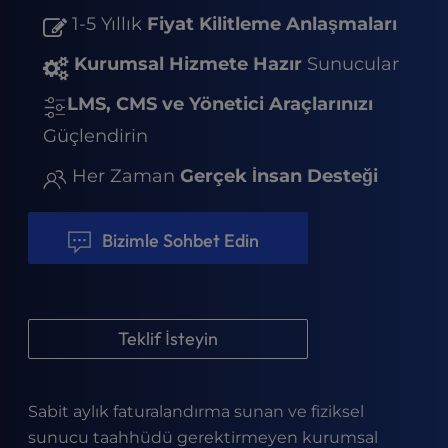
t
1-5 Yıllık
Fiyat Kilitleme Anlaşmaları
e
i
Kurumsal Hizmete Hazır
Sunucular
n
c
LMS, CMS ve Yönetici Araçlarınızı
l
u
Güçlendirin
d
Her Zaman
Gerçek İnsan Desteği
e
s
a
Bizimle Sohbet Edin
n
a
c
c
e
Teklif İsteyin
s
s
i
Sabit aylık faturalandırma sunan ve fiziksel
b
sunucu taahhüdü gerektirmeyen kurumsal
i