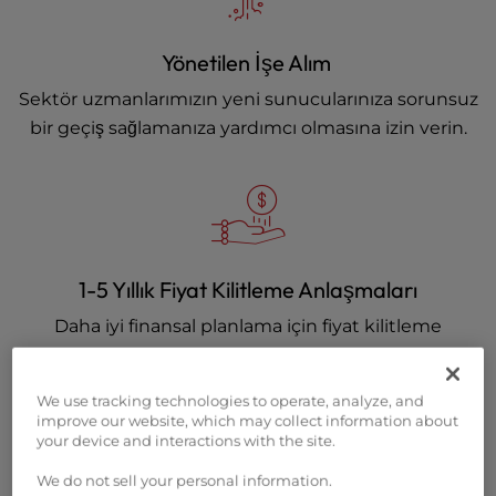
Yönetilen İşe Alım
Sektör uzmanlarımızın yeni sunucularınıza sorunsuz
bir geçiş sağlamanıza yardımcı olmasına izin verin.
1-5 Yıllık Fiyat Kilitleme Anlaşmaları
Daha iyi finansal planlama için fiyat kilitleme
anlaşmalarımızdan yararlanın.
We use tracking technologies to operate, analyze, and
improve our website, which may collect information about
your device and interactions with the site.
We do not sell your personal information.