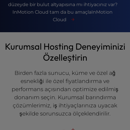
düzeyde bir bulut altyapısına mı ihtiyacınız var?
l
i
InMotion Cloud tam da bu amaçlaInMotion
t
Cloud
y
s
y
s
Kurumsal Hosting Deneyiminizi
t
Özelleştirin
e
m
.
Birden fazla sunucu, küme ve özel ağ
esnekliği ile özel fiyatlandırma ve
performans açısından optimize edilmiş
donanım seçin. Kurumsal barındırma
çözümlerimiz, iş ihtiyaçlarınıza uyacak
şekilde sorunsuzca ölçeklendirilir.