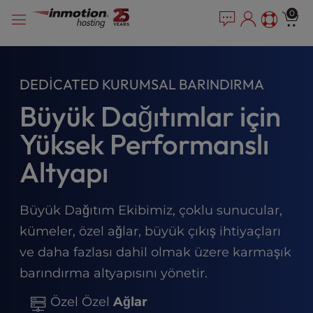
P
İçeriğe
e
0
l
a
geç
e
d
e
a
r
s
DEDICATED KURUMSAL BARINDIRMA
s
e
n
Büyük Dağıtımlar için
o
t
Yüksek Performanslı
e
:
Altyapı
T
h
i
Büyük Dağıtım Ekibimiz, çoklu sunucular,
s
kümeler, özel ağlar, büyük çıkış ihtiyaçları
w
ve daha fazlası dahil olmak üzere karmaşık
e
b
barındırma altyapısını yönetir.
s
i
Özel Özel
Ağlar