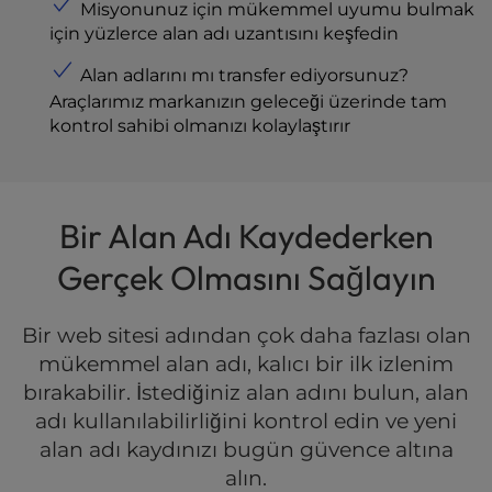
Misyonunuz için mükemmel uyumu bulmak
l
için yüzlerce alan adı uzantısını keşfedin
i
t
Alan adlarını
mı
transfer ediyorsunuz
?
y
Araçlarımız markanızın geleceği üzerinde tam
s
kontrol sahibi olmanızı kolaylaştırır
y
s
t
e
Bir Alan Adı Kaydederken
m
.
Gerçek Olmasını Sağlayın
Bir web sitesi adından çok daha fazlası olan
mükemmel alan adı, kalıcı bir ilk izlenim
bırakabilir. İstediğiniz alan adını bulun, alan
adı kullanılabilirliğini kontrol edin ve yeni
alan adı kaydınızı bugün güvence altına
alın.