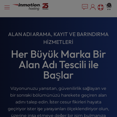
P
İçeriğe
e
0
l
a
geç
e
d
e
a
r
s
s
e
ALAN ADI ARAMA, KAYIT VE BARINDIRMA
n
HIZMETLERI
o
t
Her Büyük Marka Bir
e
:
Alan Adı Tescili ile
T
Başlar
h
i
s
Vizyonunuzu yansıtan, güvenilirlik sağlayan ve
w
e
bir sonraki bölümünüzü harekete geçiren alan
b
adını talep edin. İster cesur fikirleri hayata
s
geçiriyor ister işe yarayanları ölçeklendiriyor olun,
i
üzerine inşa etmeye değer bir isim bulmanıza