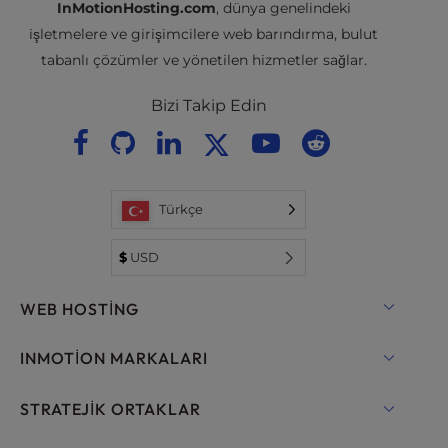
.wiki
InMotionHosting.com
, dünya genelindeki
işletmelere ve girişimcilere web barındırma, bulut
.world
tabanlı çözümler ve yönetilen hizmetler sağlar.
.xyz
Bizi Takip Edin
Türkçe
$
USD
WEB HOSTING
Paylaşımlı Barındırma
INMOTION MARKALARI
WordPress için Hosting
RamNode Bulut
STRATEJIK ORTAKLAR
WordPress için Yönetilen Barındırma
InMotion Cloud