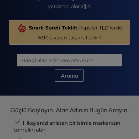
t
yardımcı olacağız.
e
i
n
Sınırlı Süreli Teklif:
Popüler TLD'lerde
c
l
%90'a varan tasarruf edin!
u
d
e
s
a
Arama
n
a
c
c
e
Güçlü Başlayın. Alan Adınızı Bugün Arayın.
s
s
Hikayenizi anlatan bir isimle markanızın
i
temelini atın
b
i