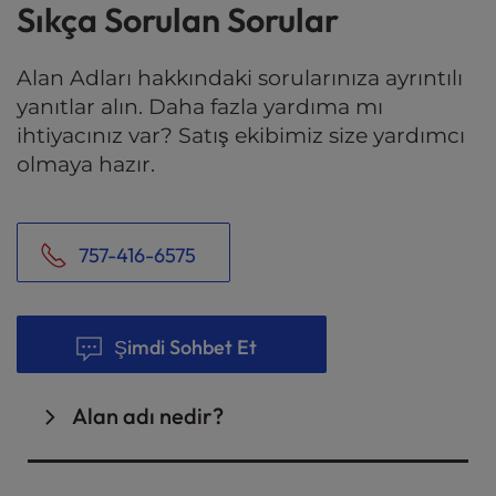
Sıkça Sorulan Sorular
Alan Adları hakkındaki sorularınıza ayrıntılı
yanıtlar alın. Daha fazla yardıma mı
ihtiyacınız var? Satış ekibimiz size yardımcı
olmaya hazır.
757-416-6575
Şimdi Sohbet Et
Alan adı nedir?
Alan adı
, kullanıcıların bir web sitesine erişmek
için web tarayıcılarına yazdıkları web adresidir.