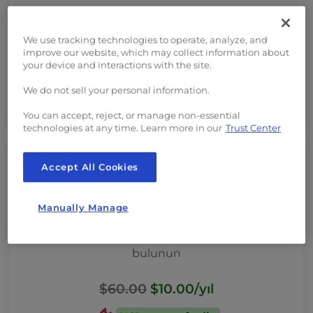
Bir .store alan adı ile dünyanın her yerinden
alıcıları memnun edin
We use tracking technologies to operate, analyze, and
improve our website, which may collect information about
$92.00
$6.00
/yıl
your device and interactions with the site.
We do not sell your personal information.
93 Tasarruf
You can accept, reject, or manage non-essential
technologies at any time. Learn more in our
Trust Center
Accept All Cookies
Manually Manage
Her zaman tanınmış bir .online alan adı ile
bulunun
$60.00
$10.00
/yıl