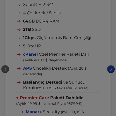
Xeon® E-2134*
4 Çekirdek / 8 İplik
64GB
DDR4 RAM
2TB
SSD
1Gbps
Ölçülmemiş Bant Genişliği
5
Özel IP
cPanel
Özel Premier Paketi Dahil
(Aylık 49,99 $ değerinde)
APS
Öncelikli Destek
(Aylık 20 $
❮
❯
değerinde)
Başlangıç Desteği
ve Sunucu
Kurulumu
(199 $ tek seferlik ücret)
+ Premier Care
Paketi Dahildir
(Aylık 49,99 $; Normal Fiyat
157,99 $
)
Monarx
Security
(aylık 19,99 $