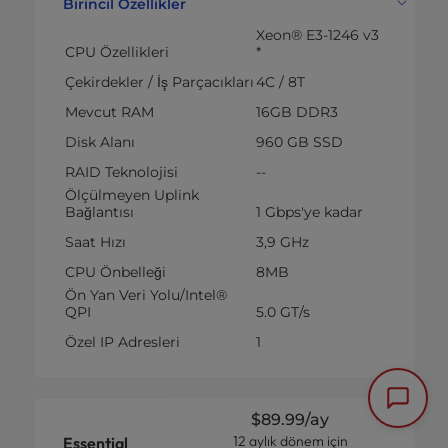
Birincil Özellikler
Xeon® E3-1246 v3
CPU Özellikleri
*
Çekirdekler / İş Parçacıkları
4C / 8T
Mevcut RAM
16GB DDR3
Disk Alanı
960 GB SSD
RAID Teknolojisi
--
Ölçülmeyen Uplink
Bağlantısı
1 Gbps'ye kadar
Saat Hızı
3,9 GHz
CPU Önbelleği
8MB
Ön Yan Veri Yolu/Intel®
QPI
5.0 GT/s
Özel IP Adresleri
1
$89.99
/ay
12 aylık dönem için
Essential