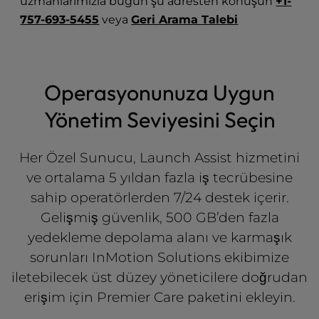
uzmanlarımızla bugün şu adresten konuşun
+1-
l
757-693-5455
veya
Geri Arama Talebi
i
t
y
s
Operasyonunuza Uygun
y
s
Yönetim Seviyesini Seçin
t
e
m
Her Özel Sunucu, Launch Assist hizmetini
.
ve ortalama 5 yıldan fazla iş tecrübesine
sahip operatörlerden 7/24 destek içerir.
Gelişmiş güvenlik, 500 GB’den fazla
yedekleme depolama alanı ve karmaşık
sorunları InMotion Solutions ekibimize
iletebilecek üst düzey yöneticilere doğrudan
erişim için Premier Care paketini ekleyin.