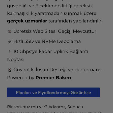
t
güvenliği ve ölçeklenebilirliği gereksiz
e
i
karmaşıklık yaratmadan sunmak üzere
n
gerçek uzmanlar
tarafından yapılandırılır.
c
l
Ücretsiz Web Sitesi Geçişi Mevcuttur
u
d
Hızlı SSD ve NVMe Depolama
e
s
10 Gbps'ye kadar Uplink Bağlantı
a
Noktası
n
a
Güvenlik, İnsan Desteği ve Performans -
c
Powered by
Premier Bakım
c
e
s
Planları ve Fiyatlandırmayı Görüntüle
s
i
b
Bir sorunuz mu var? Adanmış Sunucu
i