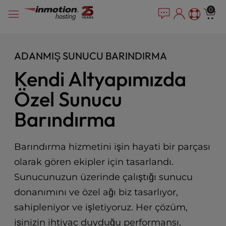
P
İçeriğe
e
0
l
a
geç
e
d
e
a
r
s
ADANMIŞ SUNUCU BARINDIRMA
s
e
Kendi Altyapımızda
n
o
Özel Sunucu
t
e
Barındırma
:
T
h
Barındırma hizmetini işin hayati bir parçası
i
s
olarak gören ekipler için tasarlandı.
w
Sunucunuzun üzerinde çalıştığı sunucu
e
donanımını ve özel ağı biz tasarlıyor,
b
s
sahipleniyor ve işletiyoruz. Her çözüm,
i
işinizin ihtiyaç duyduğu performansı,