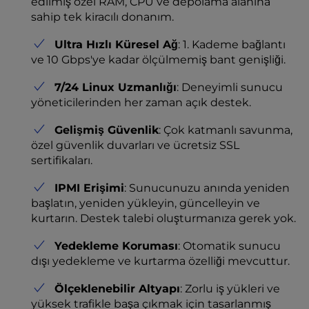
edilmiş özel RAM, CPU ve depolama alanına
sahip tek kiracılı donanım.
Ultra Hızlı Küresel Ağ
: 1. Kademe bağlantı
ve 10 Gbps'ye kadar ölçülmemiş bant genişliği.
7/24 Linux Uzmanlığı
: Deneyimli sunucu
yöneticilerinden her zaman açık destek.
Gelişmiş Güvenlik
: Çok katmanlı savunma,
özel güvenlik duvarları ve ücretsiz SSL
sertifikaları.
IPMI Erişimi
: Sunucunuzu anında yeniden
başlatın, yeniden yükleyin, güncelleyin ve
kurtarın. Destek talebi oluşturmanıza gerek yok.
Yedekleme Koruması
: Otomatik sunucu
dışı yedekleme ve kurtarma özelliği mevcuttur.
Ölçeklenebilir Altyapı
: Zorlu iş yükleri ve
yüksek trafikle başa çıkmak için tasarlanmış