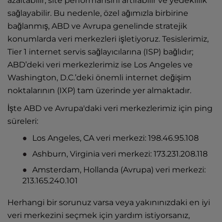
azaltabilir, site performansını artırabilir ve yedeklilik
sağlayabilir. Bu nedenle, özel ağımızla birbirine
bağlanmış, ABD ve Avrupa genelinde
stratejik
konumlarda veri merkezleri
işletiyoruz. Tesislerimiz,
Tier 1 internet servis sağlayıcılarına (ISP) bağlıdır;
ABD’deki veri merkezlerimiz ise Los Angeles ve
Washington, D.C.’deki önemli internet değişim
noktalarının (IXP) tam üzerinde yer almaktadır.
İşte ABD ve Avrupa'daki veri merkezlerimiz için ping
süreleri:
Los Angeles, CA veri merkezi: 198.46.95.108
Ashburn, Virginia veri merkezi: 173.231.208.118
Amsterdam, Hollanda (Avrupa) veri merkezi:
213.165.240.101
Herhangi bir sorunuz varsa veya yakınınızdaki en iyi
veri merkezini seçmek için yardım istiyorsanız,