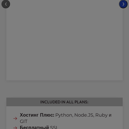
❮
❯
INCLUDED IN ALL PLANS:
Хостинг Плюс:
Python, Node.JS, Ruby и
GIT
Бесплатный
SSL