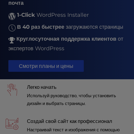
t
почта
e
i
1-Click
WordPress Installer
n
В 40 раз быстрее
загружаются страницы
c
l
Круглосуточная поддержка клиентов
от
u
d
экспертов WordPress
e
s
Смотри планы и цены
a
n
a
c
Легко начать
c
Используй руководство, чтобы установить
e
дизайн и выбрать страницы.
s
s
i
Создай свой сайт как профессионал
b
Настраивай текст и изображения с помощью
i