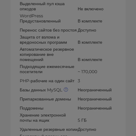
Выделенный пул кэша
опкодов
Не включено
WordPress
Предустановленный
В комплекте
Перенос сайтов без простоя
Доступно
Защита от взлома и
вредоносных программ
В комплекте
Автоматическое резервное
копирование вне
помещений
В комплекте
Подходящие ежемесячные
посетители
~ 170,000
PHP-рабочие на один сайт
3
Базы данных MySQL
Неограниченный
Припаркованные домены
Неограниченный
Поддомены
Неограниченный
Хранение электронной
почты на ящик
5 ГБ
Удаленные резервные копии
Доступно