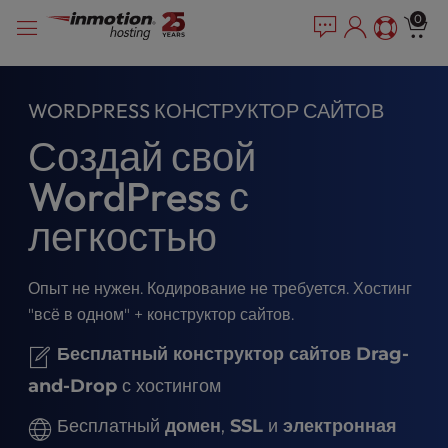
P
Перейти
e
0
l
a
к
e
d
содержимому
e
a
r
s
WORDPRESS КОНСТРУКТОР САЙТОВ
s
e
Создай свой
n
o
WordPress с
t
e
легкостью
:
T
h
Опыт не нужен. Кодирование не требуется. Хостинг
i
"всё в одном" + конструктор сайтов.
s
w
Бесплатный конструктор сайтов Drag-
e
b
and-Drop
с хостингом
s
Бесплатный
домен
,
SSL
и
электронная
i