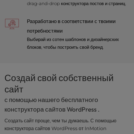
drag-and-drop конструктора постов и страниц.
l
i
t
Разработано в соответствии с твоими
y
потребностями
s
y
Выбирай из сотен шаблонов и дизайнерских
s
блоков, чтобы построить свой бренд.
t
e
m
.
Создай свой собственный
сайт
с помощью нашего бесплатного
конструктора сайтов WordPress .
Создать сайт проще, чем ты думаешь. С помощью
конструктора сайтов WordPress от InMotion