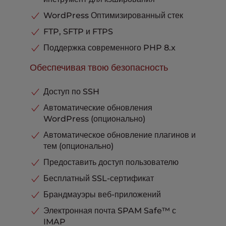
Хостинг Плюс
В комплекте
WordPress Оптимизированный стек
Интеграция с Cloudflare
В комплекте
FTP, SFTP и FTPS
Телефонная, чатовая и тикет-
Поддержка современного PHP 8.x
поддержка
В комплекте
Обеспечивая твою безопасность
Доступ по SSH
Автоматические обновления
WordPress (опционально)
Автоматическое обновление плагинов и
тем (опционально)
Предоставить доступ пользователю
Бесплатный SSL-сертификат
Брандмауэры веб-приложений
Электронная почта SPAM Safe™ с
IMAP