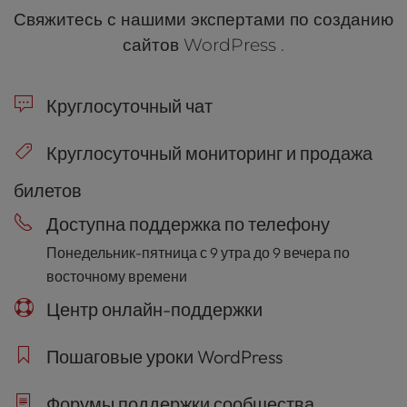
поддержки. Ты можешь задавать вопросы на
Свяжитесь с нашими экспертами по созданию
форуме
нашего
сообщества
. Кроме того, у нас
сайтов WordPress .
есть эксперты, которые готовы оказать поддержку
24 часа в сутки 7 дней в неделю. Будь спокоен,
зная, что помощь находится всего в одном клике
Круглосуточный чат
от тебя и доступна по телефону, в чате и по тикету.
Круглосуточный мониторинг и продажа
билетов
Доступна поддержка по телефону
Понедельник-пятница с 9 утра до 9 вечера по
восточному времени
Центр онлайн-поддержки
Пошаговые уроки WordPress
Форумы поддержки сообщества