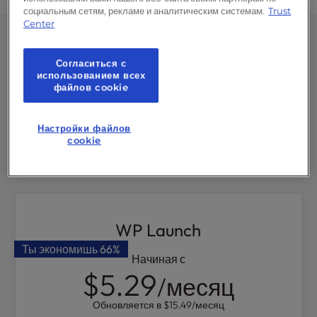
социальным сетям, рекламе и аналитическим системам.
Trust
Center
WordPress Создание сайта и
Согласиться с
хостинг-планы в одном
использованием всех
файлов cookie
Не упусти свой
бесплатный конструктор
Настройки файлов
сайтов
. Запусти свой новый сайт меньше чем
cookie
за час.
WP Launch
Ты экономишь
66%
Начиная с
$5.29
/месяц
Обновляется в
$15.49
/месяц