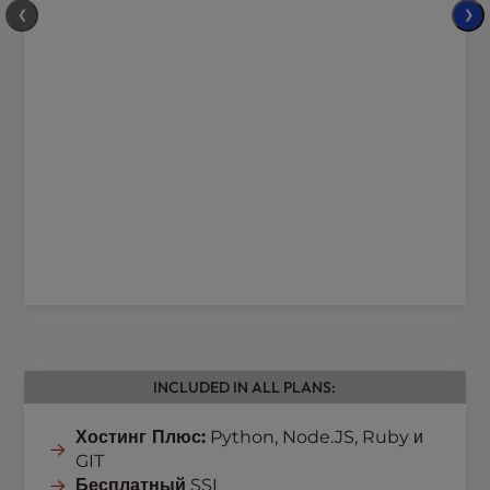
❮
❯
INCLUDED IN ALL PLANS:
Хостинг Плюс:
Python, Node.JS, Ruby и
GIT
Бесплатный
SSL