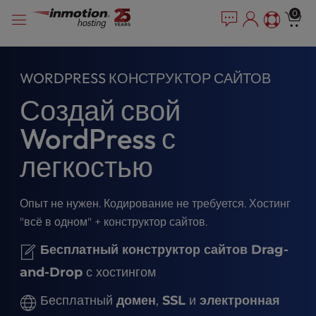
P
Перейти
e
0
l
a
к
e
d
содержимому
e
a
r
s
WORDPRESS КОНСТРУКТОР САЙТОВ
s
e
Создай свой
n
o
WordPress с
t
e
легкостью
:
T
h
Опыт не нужен. Кодирование не требуется. Хостинг
i
"всё в одном" + конструктор сайтов.
s
w
Бесплатный конструктор сайтов Drag-
e
b
and-Drop
с хостингом
s
Бесплатный
домен
,
SSL
и
электронная
i