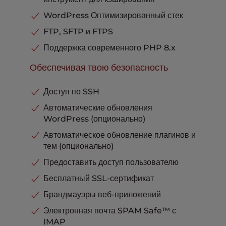
Хостинг Плюс
В комплекте
WordPress Оптимизированный стек
Интеграция с Cloudflare
В комплекте
FTP, SFTP и FTPS
Телефонная, чатовая и тикет-
Поддержка современного PHP 8.x
поддержка
В комплекте
Обеспечивая твою безопасность
Доступ по SSH
Автоматические обновления
WordPress (опционально)
Автоматическое обновление плагинов и
тем (опционально)
Предоставить доступ пользователю
Бесплатный SSL-сертификат
Брандмауэры веб-приложений
Электронная почта SPAM Safe™ с
IMAP