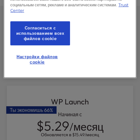
социальным сетям, рекламе и аналитическим системам.
Trust
Center
WordPress Создание сайта и
Согласиться с
хостинг-планы в одном
использованием всех
файлов cookie
Не упусти свой
бесплатный конструктор
Настройки файлов
сайтов
. Запусти свой новый сайт меньше чем
cookie
за час.
WP Launch
Ты экономишь
66%
Начиная с
$5.29
/месяц
Обновляется в
$15.49
/месяц