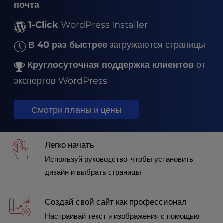
t
почта
e
i
1-Click
WordPress Installer
n
В 40 раз быстрее
загружаются страницы
c
l
Круглосуточная поддержка клиентов
от
u
d
экспертов WordPress
e
s
Смотри планы и цены
a
n
a
c
Легко начать
c
Используй руководство, чтобы установить
e
дизайн и выбрать страницы.
s
s
i
Создай свой сайт как профессионал
b
Настраивай текст и изображения с помощью
i