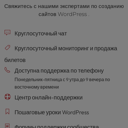
поддержки. Ты можешь задавать вопросы на
Свяжитесь с нашими экспертами по созданию
форуме
нашего
сообщества
. Кроме того, у нас
сайтов WordPress .
есть эксперты, которые готовы оказать поддержку
24 часа в сутки 7 дней в неделю. Будь спокоен,
зная, что помощь находится всего в одном клике
Круглосуточный чат
от тебя и доступна по телефону, в чате и по тикету.
Круглосуточный мониторинг и продажа
билетов
Доступна поддержка по телефону
Понедельник-пятница с 9 утра до 9 вечера по
восточному времени
Центр онлайн-поддержки
Пошаговые уроки WordPress
Форумы поддержки сообщества