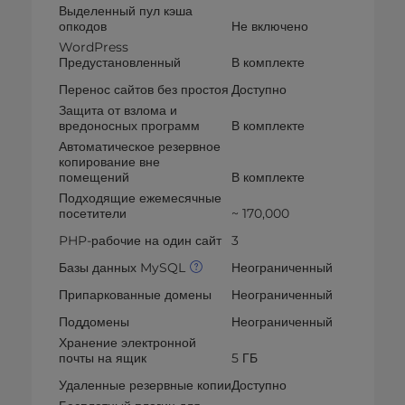
Выделенный пул кэша
опкодов
Не включено
WordPress
Предустановленный
В комплекте
Перенос сайтов без простоя
Доступно
Защита от взлома и
вредоносных программ
В комплекте
Автоматическое резервное
копирование вне
помещений
В комплекте
Подходящие ежемесячные
посетители
~ 170,000
PHP-рабочие на один сайт
3
Базы данных MySQL
Неограниченный
Припаркованные домены
Неограниченный
Поддомены
Неограниченный
Хранение электронной
почты на ящик
5 ГБ
Удаленные резервные копии
Доступно