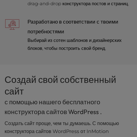
drag-and-drop конструктора постов и страниц.
l
i
t
Разработано в соответствии с твоими
y
потребностями
s
y
Выбирай из сотен шаблонов и дизайнерских
s
блоков, чтобы построить свой бренд.
t
e
m
.
Создай свой собственный
сайт
с помощью нашего бесплатного
конструктора сайтов WordPress .
Создать сайт проще, чем ты думаешь. С помощью
конструктора сайтов WordPress от InMotion