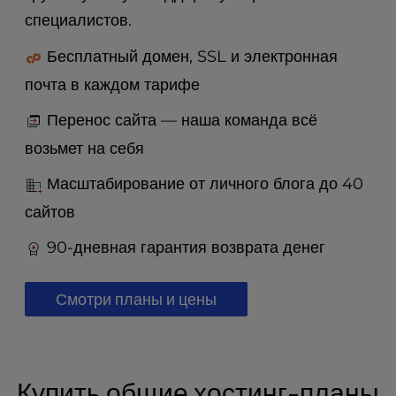
t
специалистов.
e
i
Бесплатный домен, SSL и электронная
n
c
почта в каждом тарифе
l
u
Перенос сайта — наша команда всё
d
возьмет на себя
e
s
Масштабирование от личного блога до 40
a
сайтов
n
a
90-дневная гарантия возврата денег
c
c
e
Смотри планы и цены
s
s
i
b
Купить общие хостинг-планы
i