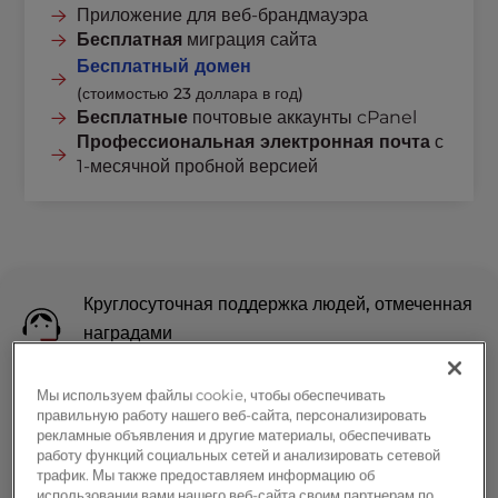
Приложение для веб-брандмауэра
Бесплатная
миграция сайта
Бесплатный домен
(стоимостью 23 доллара в год)
Бесплатные
почтовые аккаунты cPanel
Профессиональная электронная почта
с
1-месячной пробной версией
Круглосуточная поддержка людей, отмеченная
наградами
Мы используем файлы cookie, чтобы обеспечивать
Удобные инструменты cPanel
правильную работу нашего веб-сайта, персонализировать
рекламные объявления и другие материалы, обеспечивать
работу функций социальных сетей и анализировать сетевой
90-дневная гарантия возврата денег
трафик. Мы также предоставляем информацию об
использовании вами нашего веб-сайта своим партнерам по