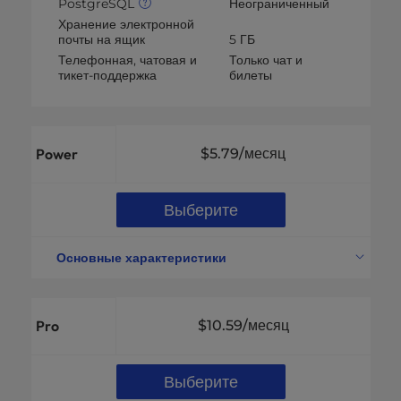
PostgreSQL
Неограниченный
Хранение электронной
почты на ящик
5 ГБ
Телефонная, чатовая и
Только чат и
тикет-поддержка
билеты
Power
$5.79
/месяц
Выберите
Основные характеристики
Поддерживаемые веб-сайты
10 сайтов
Дисковое пространство
200 ГБ NVMe SSD
Pro
$10.59
/месяц
Пропускная способность
Без учета
Неограниченное
Учетные записи электронной
количество адресов
Выберите
почты
электронной почты