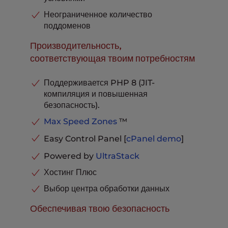
Продвинутое кэширование
В комплекте
Неограниченное количество
Припаркованные домены
Неограниченный
поддоменов
Базы данных MySQL и
PostgreSQL
Неограниченный
Производительность,
Хранение электронной почты на
соответствующая твоим потребностям
ящик
20 ГБ
Телефонная, чатовая и тикет-
поддержка
В комплекте
Поддерживается PHP 8 (JIT-
компиляция и повышенная
безопасность).
Max Speed Zones
™
Easy Control Panel [
cPanel
demo
]
Powered by
UltraStack
Хостинг Плюс
Выбор центра обработки данных
Обеспечивая твою безопасность