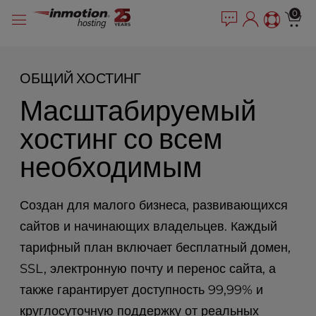
P
Перейти
e
0
l
a
к
e
d
содержимому
e
a
r
s
ОБЩИЙ ХОСТИНГ
s
e
Масштабируемый
n
o
хостинг со всем
t
e
необходимым
:
T
h
Создан для малого бизнеса, развивающихся
i
s
сайтов и начинающих владельцев. Каждый
w
тарифный план включает бесплатный домен,
e
SSL, электронную почту и перенос сайта, а
b
s
также гарантирует доступность 99,99% и
i
круглосуточную поддержку от реальных