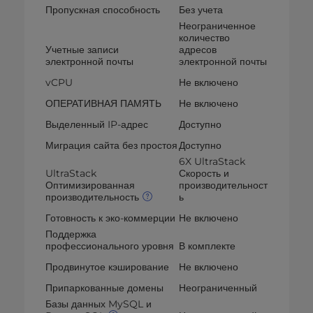
Пропускная способность
Без учета
Неограниченное
количество
Учетные записи
адресов
электронной почты
электронной почты
vCPU
Не включено
ОПЕРАТИВНАЯ ПАМЯТЬ
Не включено
Выделенный IP-адрес
Доступно
Миграция сайта без простоя
Доступно
6X UltraStack
UltraStack
Скорость и
Оптимизированная
производительност
производительность
ь
Готовность к эко-коммерции
Не включено
Поддержка
профессионального уровня
В комплекте
Продвинутое кэширование
Не включено
Припаркованные домены
Неограниченный
Базы данных MySQL и