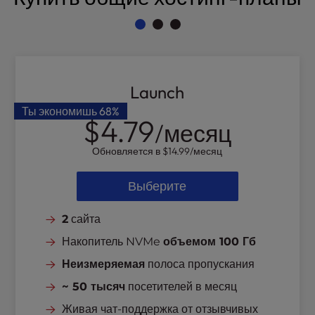
l
i
t
y
s
Launch
y
s
Ты экономишь
68%
$4.79
t
/месяц
e
m
Обновляется в
$14.99
/месяц
.
Выберите
2
сайта
Накопитель NVMe
объемом 100 Гб
Неизмеряемая
полоса пропускания
~ 50 тысяч
посетителей в месяц
Живая чат-поддержка от отзывчивых