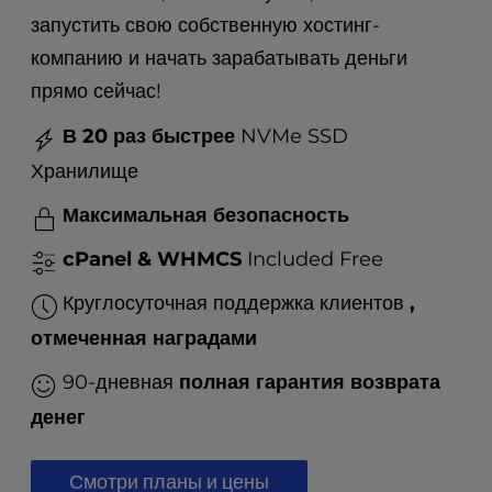
t
запустить свою собственную хостинг-
e
i
компанию и начать зарабатывать деньги
n
прямо сейчас!
c
l
В 20 раз быстрее
NVMe SSD
u
Хранилище
d
e
Максимальная безопасность
s
a
cPanel & WHMCS
Included Free
n
a
Круглосуточная поддержка клиентов
,
c
отмеченная наградами
c
e
90-дневная
полная гарантия возврата
s
s
денег
i
b
Смотри планы и цены
i