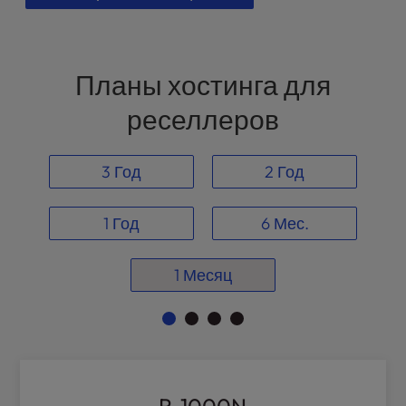
l
i
t
y
Планы хостинга для
s
реселлеров
y
s
t
3 Год
2 Год
e
m
.
1 Год
6 Мес.
1 Месяц