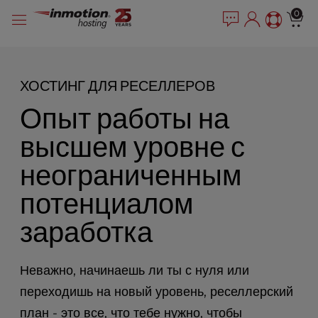
P
Перейти
e
0
l
a
к
e
d
содержимому
e
a
r
s
ХОСТИНГ ДЛЯ РЕСЕЛЛЕРОВ
s
e
n
Опыт работы на
o
t
высшем уровне с
e
:
неограниченным
T
потенциалом
h
i
заработка
s
w
e
Неважно, начинаешь ли ты с нуля или
b
s
переходишь на новый уровень, реселлерский
i
план - это все, что тебе нужно, чтобы