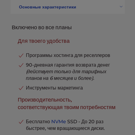
Защита данных
RAID 6
Основные характеристики
Выделенные IP-адреса
3
cPanel Счета
100
Резервное хранилище
Не включено
Ограничения дискового
Включено во все планы
пространства
300 ГБ NVMe SSD
SSL-сертификаты
Бесплатно
Учетные записи электронной
WHM
Бесплатно
почты
Неограниченный
Для твоего удобства
Телефонная, чатовая и тикет-
Пропускная способность/
поддержка
В комплекте
передача
Неограниченный
Программы хостинга для реселлеров
Защита данных
RAID 6
90-дневная гарантия возврата денег
Выделенные IP-адреса
5
(действует только для тарифных
планов на 6 месяцев и более)
.
Резервное хранилище
2 ГБ
SSL-сертификаты
Инструменты маркетинга
Бесплатно
WHM
Бесплатно
Производительность,
Телефонная, чатовая и тикет-
соответствующая твоим потребностям
поддержка
В комплекте
Бесплатно
NVMe
SSD - До 20 раз
быстрее, чем вращающиеся диски.