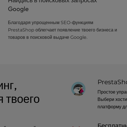
Найдись в поисковых запросах
Google
Благодаря упрощенным SEO-функциям
PrestaShop облегчает появление твоего бизнеса и
товаров в поисковой выдаче Google.
инг,
PrestaSh
Простое упра
я твоего
Выбери хости
платформу дл
Бесплатн