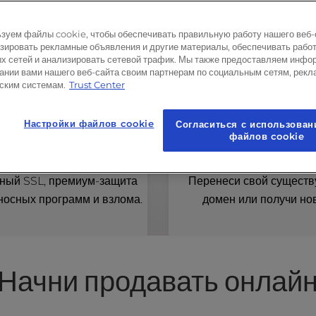
Бесплатные
почтовые акк
домен
cPanel
(стоимостью 23
зуем файлы cookie, чтобы обеспечивать правильную работу нашего веб-
доллара в год)
зировать рекламные объявления и другие материалы, обеспечивать рабо
х сетей и анализировать сетевой трафик. Мы также предоставляем инфо
ании вами нашего веб-сайта своим партнерам по социальным сетям, рекл
ским системам.
Trust Center
Настройки файлов cookie
Согласиться с использован
файлов cookie
зопасность и защита
Свободный доме
ный SSL, премиум-защита
Перенеси свой сущест
носных программ и взлома.
домен или получи но
Начни продавать онлай