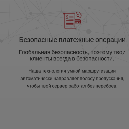
e
s
s
C
o
n
Безопасные платежные операции
t
r
Глобальная безопасность, поэтому твои
o
клиенты всегда в безопасности.
l
-
Наша технология умной маршрутизации
F
автоматически направляет полосу пропускания,
1
чтобы твой сервер работал без перебоев.
0
t
o
o
p
e
n