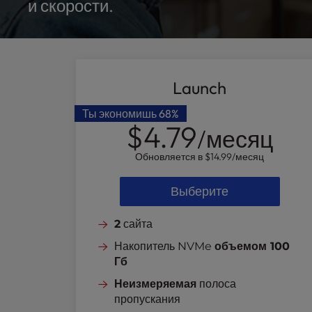
t
и скорости.
e
i
n
c
l
Launch
u
d
Ты экономишь
68%
e
$4.79
/месяц
s
a
Обновляется в
$14.99
/месяц
n
a
Выберите
c
c
2
сайта
e
Накопитель NVMe
объемом 100
s
Гб
s
i
Неизмеряемая
полоса
b
пропускания
i