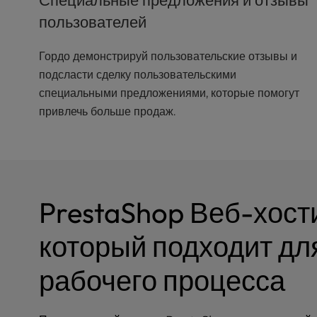
Специальные предложения и отзывы
a
пользователей
l
d
Гордо демонстрируй пользовательские отзывы и
i
s
подсласти сделку пользовательскими
a
специальными предложениями, которые помогут
b
привлечь больше продаж.
i
l
i
t
i
e
PrestaShop Веб-хост
s
w
который подходит дл
h
o
рабочего процесса
a
r
e