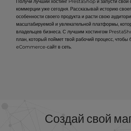
Получи лучший хостинг PrestaShop и запусти свой 
u
s
коммерции уже сегодня. Рассказывай историю свое
i
особенности своего продукта и расти свою аудито
n
масштабируемой и увлекательной платформы, кото
g
владельцев бизнеса. С лучшим хостингом PrestaSh
a
план, который поймет твой рабочий процесс, чтобы 
s
c
eCommerce-сайт в сеть.
r
e
e
n
r
e
a
d
e
r
Создай свой маг
;
P
r