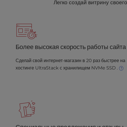
b
Легко создай витрину свое
s
i
t
e
t
o
p
Более высокая скорость работы сайта
e
o
Сделай свой интернет-магазин в 20 раз быстрее на
p
хостинге UltraStack с хранилищем NVMe SSD .
l
e
w
i
t
h
v
i
s
u