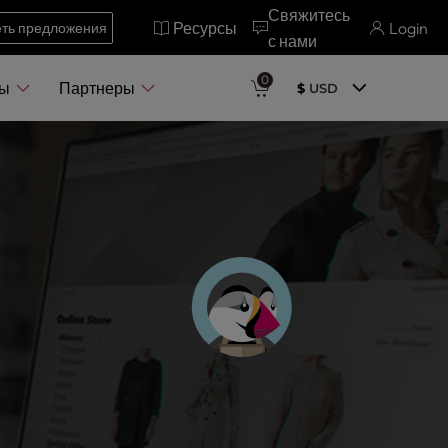
Свяжитесь
Ресурсы
Login
ть предложения
с нами
0
ры
Партнеры
$
USD