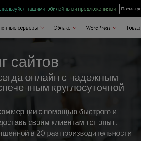
e
n
воспользуйся нашими юбилейными предложениями
Посмотре
r
e
ленные серверы
Облако
WordPress
Това
a
d
e
г сайтов
r
s
всегда онлайн с надежным
еспеченным круглосуточной
 коммерции с помощью быстрого и
едоставь своим клиентам тот опыт,
чшенной в 20 раз производительности