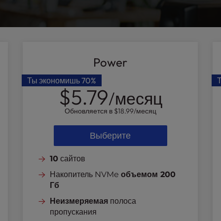
Power
Ты экономишь
70%
$5.79
/месяц
Обновляется в
$18.99
/месяц
Выберите
10
сайтов
Накопитель NVMe
объемом 200
Гб
Неизмеряемая
полоса
пропускания