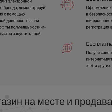
сайт электронной
го бренда, демонстрируй
Оформление з
рию с помощью
в безопаснос
рой доверяют тысячи
шифрованием 
op ты получишь хостинг-
регистрация в
быстро запустить твой
Бесплатна
Получи совер
интернет-маг
.net и других.
азин на месте и продав