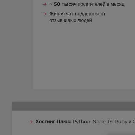
~ 50 тысяч
посетителей в месяц
l
i
Живая чат-поддержка от
t
отзывчивых людей
y
s
y
s
t
e
m
.
P
r
e
s
s
C
o
Хостинг Плюс:
Python, Node.JS, Ruby и 
n
t