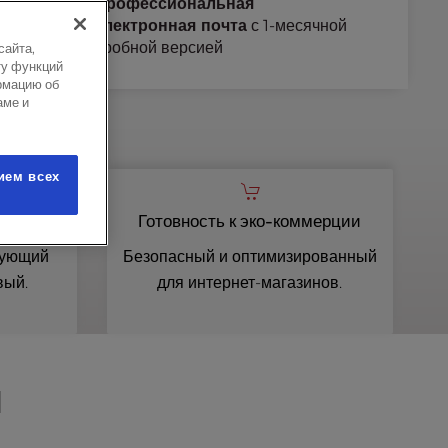
Профессиональная
аунты
электронная почта
с 1-месячной
пробной версией
сайта,
ту функций
рмацию об
аме и
ием всех
н
Готовность к эко-коммерции
вующий
Безопасный и оптимизированный
вый.
для интернет-магазинов.
н