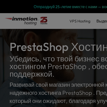
P
Перейти
Отпразднуй 25-летие вместе с нами — 
l
к
e
содержимому
a
VPS
Hosting
Выде
s
e
n
o
PrestaShop Хостин
t
e
:
Убедись, что твой бизнес 
T
хостингом PrestaShop , об
h
i
поддержкой.
s
w
Развивай свой магазин электронной
e
надежного хостинга PrestaShop . Пр
b
s
который они ожидают, благодаря улу
i