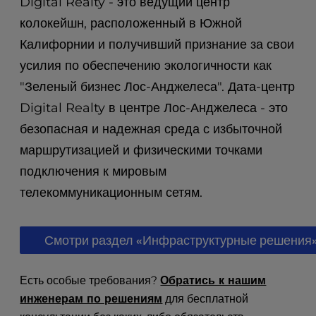
Digital Realty - это ведущий центр
t
e
колокейшн, расположенный в Южной
i
Калифорнии и получивший признание за свои
n
c
усилия по обеспечению экологичности как
l
"Зеленый бизнес Лос-Анджелеса". Дата-центр
u
Digital Realty в центре Лос-Анджелеса - это
d
e
безопасная и надежная среда с избыточной
s
маршрутизацией и физическими точками
a
подключения к мировым
n
a
телекоммуникационным сетям.
c
c
e
Смотри раздел «Инфраструктурные решения
s
s
Есть особые требования?
Обратись к нашим
i
b
инженерам по решениям
для бесплатной
i