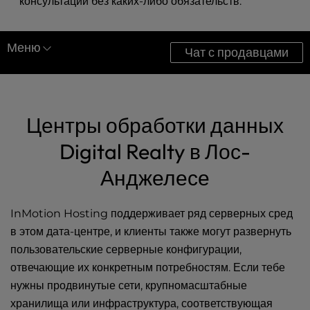
консультации без каких-либо обязательств.
l
i
t
Меню
Чат с продавцами
y
s
Центры обработки данных
y
s
Западное побережье
t
Центры обработки данных
e
Восточное побережье
Digital Realty в Лос-
m
Европа
.
Анджелесе
Азия
InMotion Hosting поддерживает ряд серверных сред
Сетевые операции
в этом дата-центре, и клиенты также могут развернуть
пользовательские серверные конфигурации,
отвечающие их конкретным потребностям. Если тебе
нужны продвинутые сети, крупномасштабные
хранилища или инфраструктура, соответствующая