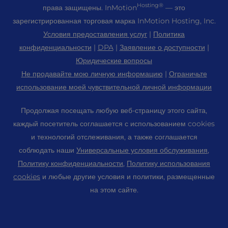
Laravel Хостинг
Hosting®
права защищены. InMotion
— это
Реселлерские VPS
Премьер-поддержка
Приборная панель WebPro
Центр обработки данных в Лос-Анджелесе
зарегистрированная торговая марка InMotion Hosting, Inc.
Linux-хостинг
Ценообразование
Центр поддержки
Условия предоставления услуг
|
Политика
Центр обработки данных в Эшберне
Magento Хостинг
Ресурсы
конфиденциальности
|
DPA
|
Заявление о доступности
|
Амстердамский центр обработки данных
Хостинг серверов Minecraft
Юридические вопросы
Общественная поддержка
Нажми
Не продавайте мою личную информацию
|
Ограничьте
PHP-хостинг
WordPress Учебники
использование моей чувствительной личной информации
Карьера
PrestaShop Хостинг
InMotion Solutions
Блог
Продолжая посещать любую веб-страницу этого сайта,
Хостинг для Ubuntu
Управляемый хостинг
каждый посетитель соглашается с использованием cookies
Партнерская программа
WordPress
и технологий отслеживания, а также соглашается
Миграция сайтов
Партнерская программа агентства
WooCommerce
соблюдать наши
Универсальные условия обслуживания
,
Свяжитесь с нами
Политику конфиденциальности
,
Политику использования
Пригласи друга
cookies
и любые другие условия и политики, размещенные
Карта сайта
на этом сайте.
Настройки файлов cookie
Настройки доступности (ADA)