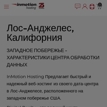
P
Перейти
e
0
l
a
к
e
d
содержимому
e
a
r
s
Лос-Анджелес,
s
e
Калифорния
n
o
t
ЗАПАДНОЕ ПОБЕРЕЖЬЕ -
e
:
ХАРАКТЕРИСТИКИ ЦЕНТРА ОБРАБОТКИ
T
ДАННЫХ
h
i
s
InMotion Hosting Предлагает быстрый и
w
надежный веб-хостинг из своего дата-центра
e
в Лос-Анджелесе, расположенного на
b
s
западном побережье США.
i