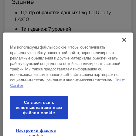
Здание
Центр обработки данных Digital Realty
LAX10
Тип здания: 7 уровней
Зона затопления: За пределами 500-летней
поймы
Мы используем файлы cookie, чтобы обеспечивать
правильную работу нашего веб-сайта, персонализировать
Сейсмический рейтинг: Зона 4
рекламные объявления и другие материалы, обеспечивать
работу функций социальных сетей и анализировать сетевой
Крыша: Мембрана и железобетонный настил
трафик. Мы также предоставляем информацию об
использовании вами нашего веб-сайта своим партнерам по
социальным сетям, рекламе и аналитическим системам.
Trust
Center
Согласиться с
использованием всех
файлов cookie
Мощность и производительность
Настройки файлов
cookie