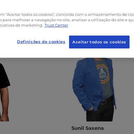
 em "Aceitar todos os cookies", concorda com o armazenamento de co
Fotografias executivas
o para melhorar a navegação no site, analisar a utilização do site e aj
iciativas de marketing.
Trust Center
Definições de cookies
Aceitar todos os cookies
Sunil Saxena