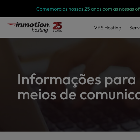
P
Salta
Comemora os nossos 25 anos com as nossas ofe
l
para
e
o
a
VPS
Hosting
Serv
conteúdo
s
e
n
o
t
e
:
Informações para 
T
h
meios de comunica
i
s
w
e
b
s
i