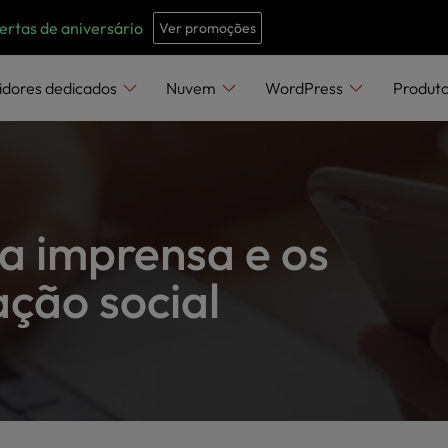
e
n
rtas de aniversário
Ver promoções
r
e
idores dedicados
Nuvem
WordPress
Produt
a
d
e
r
s
a imprensa e os
ção social