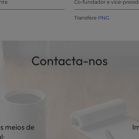
nte
Co-fundador e vice-presi
Transfere
PNG
Contacta-nos
s meios de
Im
l: