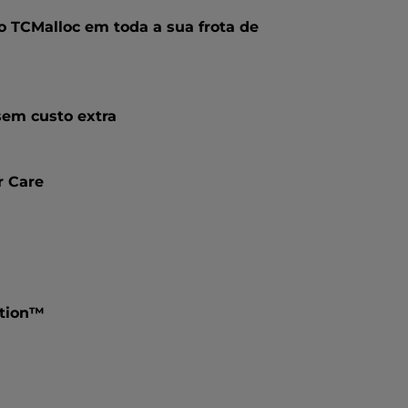
o TCMalloc em toda a sua frota de
sem custo extra
r Care
ation™