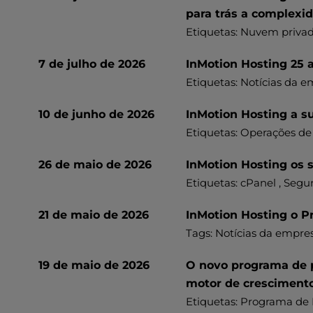
u
para trás a complexi
s
Etiquetas:
Nuvem privad
i
n
7 de julho de 2026
InMotion Hosting 25 
g
a
Etiquetas:
Notícias da e
s
c
10 de junho de 2026
InMotion Hosting a su
r
Etiquetas:
Operações de
e
e
26 de maio de 2026
InMotion Hosting os s
n
Etiquetas:
cPanel
, Segu
r
e
21 de maio de 2026
InMotion Hosting o P
a
Tags: Notícias da empre
d
e
19 de maio de 2026
O novo programa de p
r
;
motor de cresciment
P
Etiquetas:
Programa de 
r