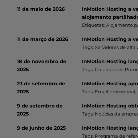
e
11 de maio de 2026
InMotion Hosting a v
s
alojamento partilhad
s
Etiquetas:
Alojamento pa
C
o
11 de março de 2026
InMotion Hosting a v
n
t
Tags:
Servidores de alta
r
o
18 de novembro de
InMotion Hosting lan
l
2025
Tags: Cuidados de Prime
-
F
23 de setembro de
InMotion Hosting apre
1
2025
Tags:
Email profissional
,
0
t
9 de setembro de
InMotion Hosting obt
o
2025
Tags: Notícias da empre
o
p
9 de junho de 2025
InMotion Hosting lan
e
n
Tags:
Programa de refer