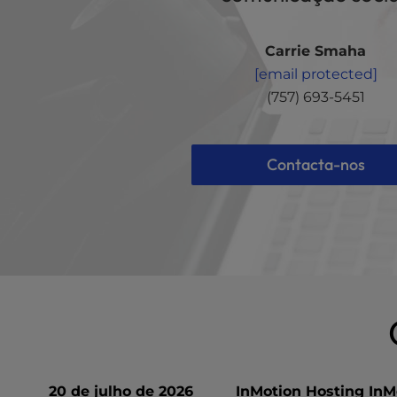
a
l
Carrie Smaha
d
i
[email protected]
s
(757) 693-5451
a
b
i
Contacta-nos
l
i
t
i
e
s
w
h
o
a
r
e
20 de julho de 2026
InMotion Hosting In