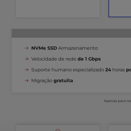
e
s
s
C
o
n
t
NVMe SSD
Armazenamento
r
o
Velocidade de rede
de 1 Gbps
l
Suporte humano especializado
24
horas
p
-
F
Migração
gratuita
1
0
t
Apenas para nov
o
o
p
e
n