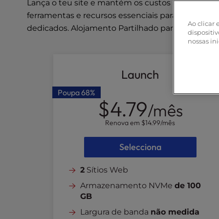
Lança o teu site e mantém os custos baixos com o
r
o
ferramentas e recursos essenciais para o cresci
Ao clicar
l
dedicados.
Alojamento Partilhado para Laravel: É 
dispositiv
-
nossas in
F
1
1
Launch
t
o
Poupa
68%
$4.79
a
/mês
d
j
Renova em
$14.99
/mês
u
s
Selecciona
t
t
2
Sítios Web
h
Armazenamento NVMe
de 100
e
GB
w
e
Largura de banda
não medida