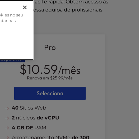
sença online fácil e rápida. Obtém acesso às
 a cargo da nossa equipa de profissionais
okies no seu
udar nas
Pro
Poupa
59%
$10.59
/mês
Renova em
$25.99
/mês
Selecciona
40
Sítios Web
2
núcleos
de vCPU
4 GB DE
RAM
Armazenamento NVMe
de 300