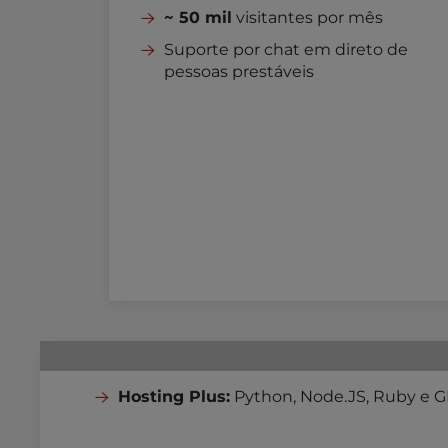
b
~ 50 mil
visitantes por mês
s
i
Suporte por chat em direto de
t
pessoas prestáveis
e
t
o
p
e
o
p
l
e
w
i
t
h
v
i
Hosting Plus:
Python, Node.JS, Ruby e G
s
u