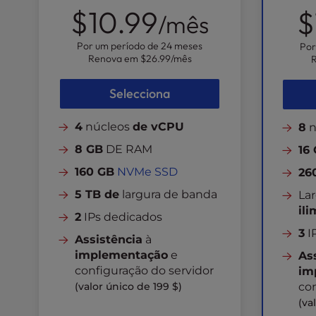
u
$10.99
$
/mês
s
i
Por um período de 24 meses
Por
n
Renova em
$26.99
/mês
g
a
Selecciona
s
c
4
núcleos
de vCPU
8
n
r
e
8 GB
DE RAM
16
e
160 GB
NVMe SSD
26
n
r
5 TB de
largura de banda
La
e
ili
2
IPs dedicados
a
3
I
d
Assistência
à
e
implementação
e
As
r
configuração do servidor
im
;
(valor único de 199 $)
con
P
(va
r