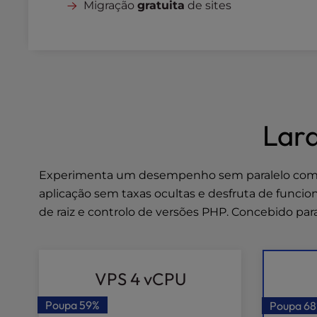
Migração
gratuita
de sites
a
l
d
i
s
a
b
i
Lara
l
i
t
Experimenta um desempenho sem paralelo com Lar
i
aplicação sem taxas ocultas e desfruta de funcion
e
de raiz e controlo de versões PHP. Concebido para
s
w
h
o
a
VPS 4 vCPU
r
Poupa
59%
Poupa
6
e