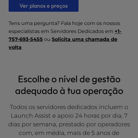
l
Ver planos e preços
i
t
Tens uma pergunta? Fala hoje com os nossos
y
especialistas em Servidores Dedicados em
+1-
s
y
757-693-5455
ou
Solicita uma chamada de
s
volta
t
e
m
.
Escolhe o nível de gestão
adequado à tua operação
Todos os servidores dedicados incluem o
Launch Assist e apoio 24 horas por dia, 7
dias por semana, prestado por operadores
com, em média, mais de 5 anos de