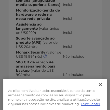
semana (antiguidade
média superior a 5 anos)
Inclui
Monitorização gerida de
hardware e rede na
nossa rede privada
Inclui
Assistência ao
lançamento
(valor único
de US$ 199)
Inclui
Suporte avançado ao
produto (APS)
(valor de
US$ 20/mês)
Inclui
Monarx Security
(valor de
US$ 19,99/mês)
Não incluído
500 GB de
espaço
de
armazenamento para
backup
(valor de US$
90/mês)
Não incluído
InMotion Solutions
1
hora/mês (valor de US$
48/mês)
Não incluído
Ao clicar em "Aceitar todos os cookies", concorda com o
armazenamento de cookies no seu dispositivo para
melhorar a navegação no site, analisar a utilização do site
e ajudar nas nossas iniciativas de marketing.
Trust Center
+ Servidor Premier Care