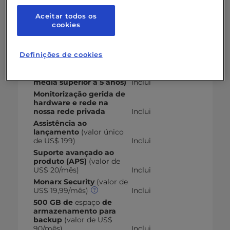
Aceitar todos os
Características
cookies
Instalação e configuração
do servidor
Inclui
Definições de cookies
Apoio humano 24 horas
por dia, 7 dias por
semana (antiguidade
média superior a 5 anos)
Inclui
Monitorização gerida de
hardware e rede na
nossa rede privada
Inclui
Assistência ao
lançamento
(valor único
de US$ 199)
Inclui
Suporte avançado ao
produto (APS)
(valor de
US$ 20/mês)
Inclui
Monarx Security
(valor de
US$ 19,99/mês)
Inclui
500 GB de
espaço
de
armazenamento para
backup
(valor de US$
90/mês)
Inclui