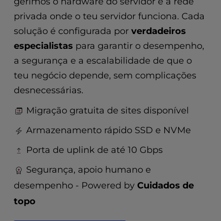
gerimos o hardware do servidor e a rede
t
e
privada onde o teu servidor funciona. Cada
i
solução é configurada por
verdadeiros
n
c
especialistas
para garantir o desempenho,
l
a segurança e a escalabilidade de que o
u
teu negócio depende, sem complicações
d
e
desnecessárias.
s
a
Migração gratuita de sites disponível
n
Armazenamento rápido SSD e NVMe
a
c
Porta de uplink de até 10 Gbps
c
e
Segurança, apoio humano e
s
desempenho - Powered by
Cuidados de
s
i
topo
b
i