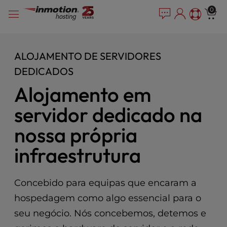
P
Salta
e
0
l
a
para
e
d
o
e
a
conteúdo
r
s
ALOJAMENTO DE SERVIDORES
s
e
DEDICADOS
n
o
Alojamento em
t
e
servidor dedicado na
:
nossa própria
T
h
infraestrutura
i
s
w
Concebido para equipas que encaram a
e
b
hospedagem como algo essencial para o
s
seu negócio. Nós concebemos, detemos e
i