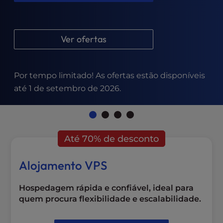
l
i
t
Ver ofertas
y
s
y
s
Por tempo limitado! As ofertas estão disponíveis
t
até 1 de setembro de 2026.
e
m
.
Até 70% de desconto
Alojamento VPS
Hospedagem rápida e confiável, ideal para
quem procura flexibilidade e escalabilidade.