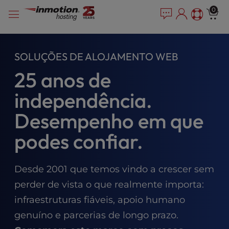
P
Salta
e
0
l
a
para
e
d
o
e
a
conteúdo
r
s
SOLUÇÕES DE ALOJAMENTO WEB
s
e
25 anos de
n
o
independência.
t
e
Desempenho em que
:
T
podes confiar.
h
i
s
Desde 2001 que temos vindo a crescer sem
w
perder de vista o que realmente importa:
e
b
infraestruturas fiáveis, apoio humano
s
genuíno e parcerias de longo prazo.
i