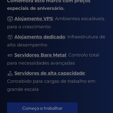
Comemora este marco com preços
t
e
especiais de aniversário.
i
n
Alojamento VPS
: Ambientes escaláveis
c
para o crescimento
l
u
Alojamento dedicado
: Infraestrutura de
d
alto desempenho
e
s
Servidores Bare Metal
: Controlo total
a
n
para necessidades avançadas
a
c
Servidores de alta capacidade
:
c
Concebido para cargas de trabalho em
e
grande escala
s
s
i
b
Começa a trabalhar
i