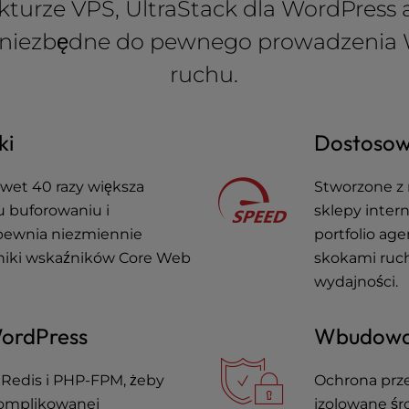
ukturze VPS, UltraStack dla WordPress
ę niezbędne do pewnego prowadzenia
ruchu.
ki
Dostosowu
awet 40 razy większa
Stworzone z 
 buforowaniu i
sklepy inter
pewnia niezmiennie
portfolio age
yniki wskaźników Core Web
skokami ruc
wydajności.
WordPress
Wbudowan
Redis i PHP-FPM, żeby
Ochrona prze
komplikowanej
izolowane śr