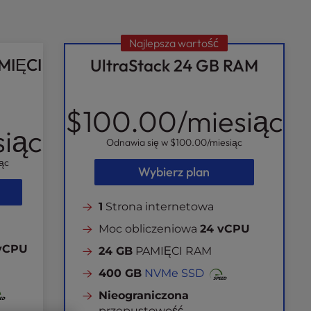
Najlepsza wartość
AMIĘCI
UltraStack 24 GB RAM
$100.00
/miesiąc
siąc
Odnawia się w
$100.00
/miesiąc
ąc
Wybierz plan
1
Strona internetowa
Moc obliczeniowa
24 vCPU
 vCPU
24 GB
PAMIĘCI RAM
400 GB
NVMe SSD
Nieograniczona
przepustowość