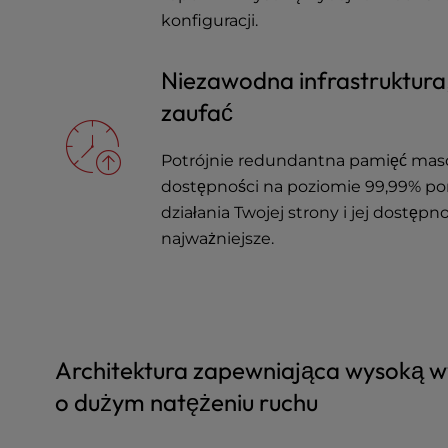
u
konfiguracji.
s
i
n
Niezawodna infrastruktura
g
zaufać
a
s
c
Potrójnie redundantna pamięć mas
r
dostępności na poziomie 99,99% po
e
działania Twojej strony i jej dostępn
e
najważniejsze.
n
r
e
a
d
e
Architektura zapewniająca wysoką w
r
o dużym natężeniu ruchu
;
P
r