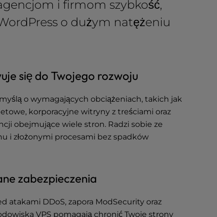
 agencjom i firmom szybkość,
 WordPress o dużym natężeniu
je się do Twojego rozwoju
myślą o wymagających obciążeniach, takich jak
netowe, korporacyjne witryny z treściami oraz
ncji obejmujące wiele stron. Radzi sobie ze
hu i złożonymi procesami bez spadków
e zabezpieczenia
d atakami DDoS, zapora ModSecurity oraz
odowiska VPS pomagają chronić Twoje strony