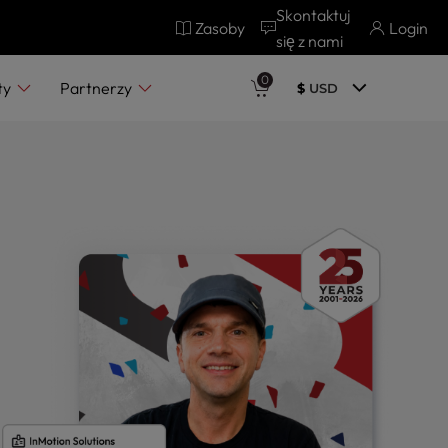
Skontaktuj
Zasoby
Login
się z nami
0
ty
Partnerzy
$
USD