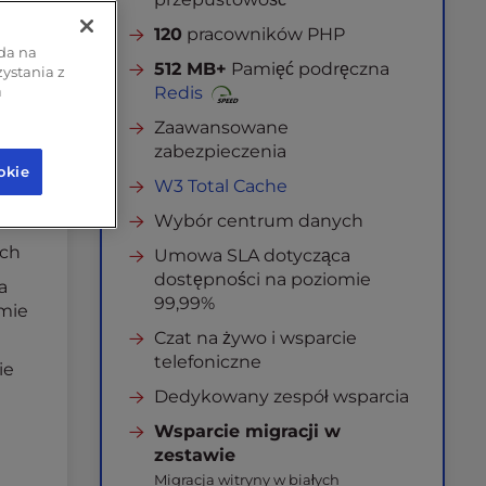
120
pracowników PHP
oda na
512 MB+
Pamięć podręczna
ystania z
Redis
ń
Zaawansowane
zabezpieczenia
okie
W3 Total Cache
Wybór centrum danych
ch
Umowa SLA dotycząca
dostępności na poziomie
a
99,99%
omie
Czat na żywo i wsparcie
telefoniczne
ie
Dedykowany zespół wsparcia
Wsparcie migracji w
zestawie
Migracja witryny w białych