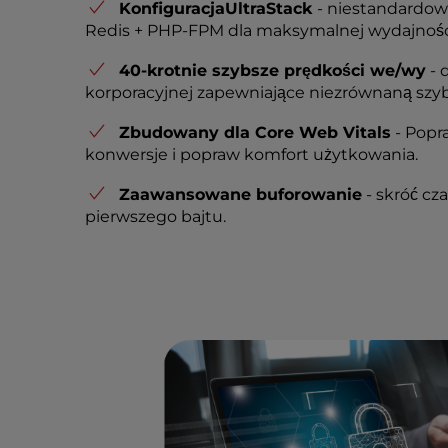
KonfiguracjaUltraStack
- niestandardow
e
Redis + PHP-FPM dla maksymalnej wydajnośc
s
s
40-krotnie szybsze prędkości we/wy
- 
C
korporacyjnej zapewniające niezrównaną szybk
o
n
Zbudowany dla Core Web Vitals
- Popr
t
konwersje i popraw komfort użytkowania.
r
Zaawansowane buforowanie
- skróć cz
o
pierwszego bajtu.
l
-
F
1
0
t
o
o
p
e
n