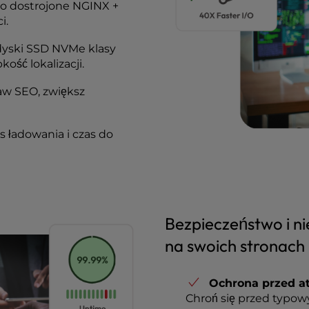
o dostrojone NGINX +
i.
dyski SSD NVMe klasy
ość lokalizacji.
aw SEO, zwiększ
as ładowania i czas do
Bezpieczeństwo i ni
na swoich stronach
Ochrona przed a
Chroń się przed typo