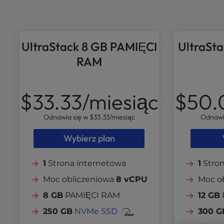
l
i
t
y
UltraStack 8 GB PAMIĘCI
UltraSt
s
RAM
y
s
t
$33.33
/miesiąc
$50.
e
m
Odnawia się w
$33.33
/miesiąc
Odnawi
.
P
Wybierz plan
r
e
s
1
Strona internetowa
1
Stron
s
Moc obliczeniowa
8 vCPU
Moc o
C
o
8 GB
PAMIĘCI RAM
12 GB
n
250 GB
NVMe SSD
300 G
t