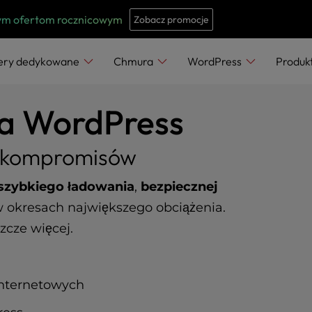
e
n
szym ofertom rocznicowym
Zobacz promocje
r
e
ery dedykowane
Chmura
WordPress
Produk
a
d
la WordPress
e
r
o kompromisów
s
szybkiego ładowania
,
bezpiecznej
 okresach największego obciążenia.
zcze więcej.
internetowych