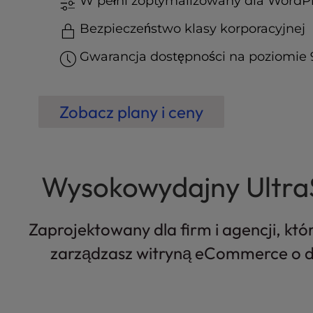
W pełni zoptymalizowany dla WordP
t
e
Bezpieczeństwo klasy korporacyjnej
i
n
Gwarancja dostępności na poziomie 
c
l
u
Zobacz plany i ceny
d
e
s
a
n
Wysokowydajny Ultra
a
c
c
Zaprojektowany dla firm i agencji, któ
e
s
zarządzasz witryną eCommerce o duż
s
i
b
i