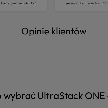
zkach (wartość 199 USD)
rękawiczkach (wartość 199
Opinie klientów
o wybrać UltraStack ONE 