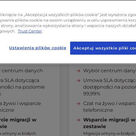
raniczona
Nieograniczona
ustowość
przepustowość
liknięcie na „Akceptacja wszystkich plików cookie” jest wyrażona zg
cowników PHP
60
pracowników PHP
wanie plików cookie na swoim urządzeniu w celu usprawnienia korz
 strony, analizowania wykorzystania strony i wsparcia naszych działa
B+
Pamięć podręczna
256 MB+
Pamięć
gowych.
Trust Center
podręczna
Redis
nsowane
Zaawansowane
Ustawienia plików cookie
Akceptuj wszystkie pliki co
pieczenia
zabezpieczenia
tal Cache
W3 Total Cache
 centrum danych
Wybór centrum dany
 SLA dotycząca
Umowa SLA dotycząc
pności na poziomie
dostępności na pozi
%
99,99%
a żywo i wsparcie
Czat na żywo i wsparc
niczne
telefoniczne
cie migracji w
Wsparcie migracji w
wie
zestawie
a witryny w białych
Migracja witryny w białych