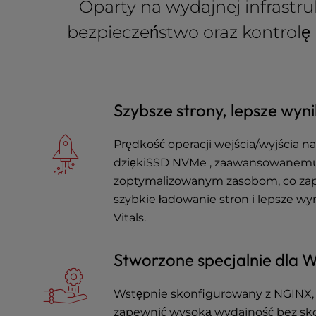
Oparty na wydajnej infrastr
a
l
bezpieczeństwo oraz kontrol
d
i
s
a
b
Szybsze strony, lepsze wyni
i
l
Prędkość operacji wejścia/wyjścia n
i
dziękiSSD NVMe , zaawansowanemu
t
i
zoptymalizowanym zasobom, co za
e
szybkie ładowanie stron i lepsze w
s
Vitals.
w
h
Stworzone specjalnie dla 
o
a
r
Wstępnie skonfigurowany z NGINX, 
e
zapewnić wysoką wydajność bez s