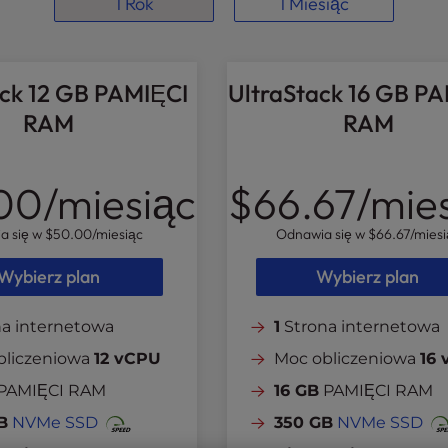
1 Rok
1 Miesiąc
ack 12 GB PAMIĘCI
UltraStack 16 GB P
RAM
RAM
00
/miesiąc
$66.67
/mie
a się w
$50.00
/miesiąc
Odnawia się w
$66.67
/miesi
Wybierz plan
Wybierz plan
a internetowa
1
Strona internetowa
bliczeniowa
12 vCPU
Moc obliczeniowa
16
PAMIĘCI RAM
16 GB
PAMIĘCI RAM
B
NVMe SSD
350 GB
NVMe SSD