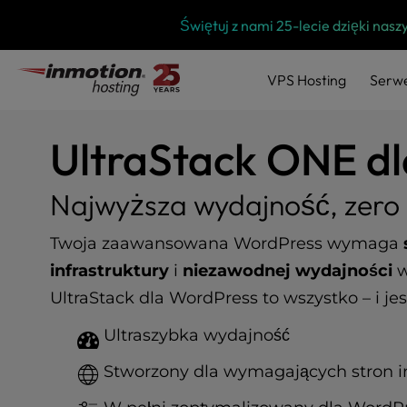
P
Przejdź
Świętuj z nami 25-lecie dzięki na
l
do
e
treści
a
VPS
Hosting
Serw
s
e
n
UltraStack ONE d
o
t
e
Najwyższa wydajność, zer
:
T
Twoja zaawansowana WordPress wymaga
h
i
infrastruktury
i
niezawodnej wydajności
w
s
UltraStack dla WordPress to wszystko – i jes
w
e
Ultraszybka wydajność
b
s
Stworzony dla wymagających stron 
i