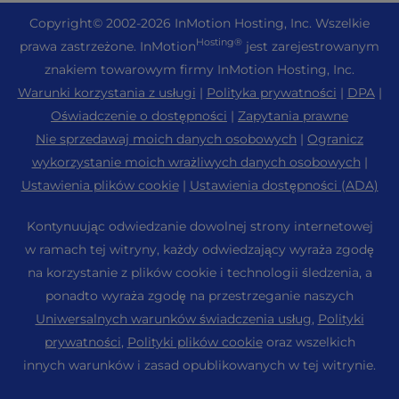
Copyright
© 2002-2026
InMotion Hosting, Inc.
Wszelkie
Hosting®
prawa zastrzeżone. InMotion
jest zarejestrowanym
znakiem towarowym firmy InMotion Hosting, Inc.
Warunki korzystania z usługi
|
Polityka prywatności
|
DPA
|
Oświadczenie o dostępności
|
Zapytania prawne
Nie sprzedawaj moich danych osobowych
|
Ogranicz
wykorzystanie moich wrażliwych danych osobowych
|
Ustawienia plików cookie
|
Ustawienia dostępności (ADA)
Kontynuując odwiedzanie dowolnej strony internetowej
w ramach tej witryny, każdy odwiedzający wyraża zgodę
na korzystanie z plików cookie i technologii śledzenia, a
ponadto wyraża zgodę na przestrzeganie naszych
Uniwersalnych warunków świadczenia usług
,
Polityki
prywatności
,
Polityki plików cookie
oraz wszelkich
innych warunków i zasad opublikowanych w tej witrynie.