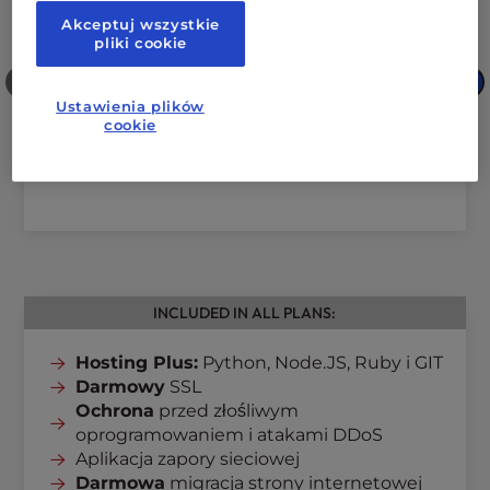
Akceptuj wszystkie
pliki cookie
❮
❯
Ustawienia plików
cookie
INCLUDED IN ALL PLANS:
Hosting Plus:
Python, Node.JS, Ruby i GIT
Darmowy
SSL
Ochrona
przed złośliwym
oprogramowaniem i atakami DDoS
Aplikacja zapory sieciowej
Darmowa
migracja strony internetowej