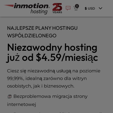
P
Przejdź
e
0
l
a
$
USD
do
e
d
treści
e
a
r
s
NAJLEPSZE PLANY HOSTINGU
s
e
WSPÓŁDZIELONEGO
n
o
Niezawodny hosting
t
e
już od
$4.59
/miesiąc
:
T
h
Ciesz się niezawodną usługą na poziomie
i
99,99%, idealną zarówno dla witryn
s
osobistych, jak i biznesowych.
w
e
Bezproblemowa migracja strony
b
s
internetowej
i