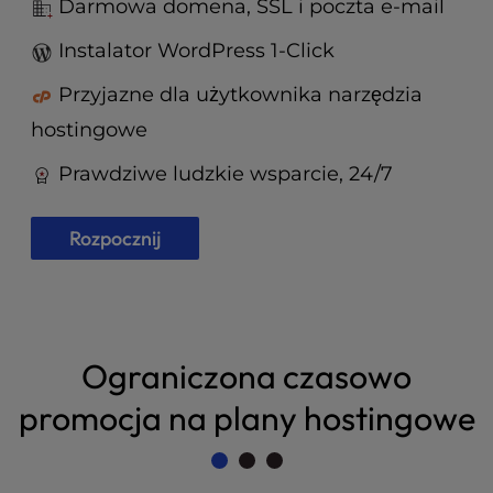
t
Darmowa domena, SSL i poczta e-mail
e
Instalator WordPress 1-Click
i
n
Przyjazne dla użytkownika narzędzia
c
l
hostingowe
u
d
Prawdziwe ludzkie wsparcie, 24/7
e
s
Rozpocznij
a
n
a
c
c
e
Ograniczona czasowo
s
promocja na plany hostingowe
s
i
b
i