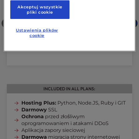
Akceptuj wszystkie
pliki cookie
❮
❯
Ustawienia plików
cookie
INCLUDED IN ALL PLANS:
Hosting Plus:
Python, Node.JS, Ruby i GIT
Darmowy
SSL
Ochrona
przed złośliwym
oprogramowaniem i atakami DDoS
Aplikacja zapory sieciowej
Darmowa
migracja strony internetowej