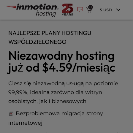
P
Przejdź
e
0
l
a
$
USD
do
e
d
treści
e
a
r
s
NAJLEPSZE PLANY HOSTINGU
s
e
WSPÓŁDZIELONEGO
n
o
Niezawodny hosting
t
e
już od
$4.59
/miesiąc
:
T
h
Ciesz się niezawodną usługą na poziomie
i
99,99%, idealną zarówno dla witryn
s
osobistych, jak i biznesowych.
w
e
Bezproblemowa migracja strony
b
s
internetowej
i