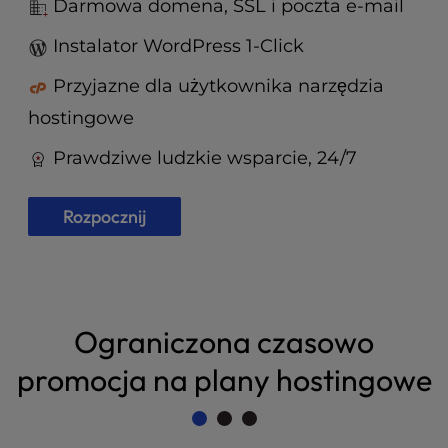
t
Darmowa domena, SSL i poczta e-mail
e
Instalator WordPress 1-Click
i
n
Przyjazne dla użytkownika narzędzia
c
l
hostingowe
u
d
Prawdziwe ludzkie wsparcie, 24/7
e
s
Rozpocznij
a
n
a
c
c
e
Ograniczona czasowo
s
promocja na plany hostingowe
s
i
b
i