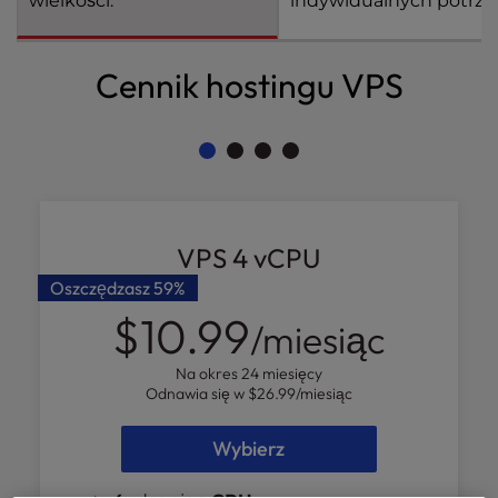
wielkości.
indywidualnych potrze
l
i
t
Cennik hostingu VPS
y
s
y
s
t
e
m
VPS 4 vCPU
.
Oszczędzasz
59%
$10.99
/miesiąc
Na okres 24 miesięcy
Odnawia się w
$26.99
/miesiąc
Wybierz