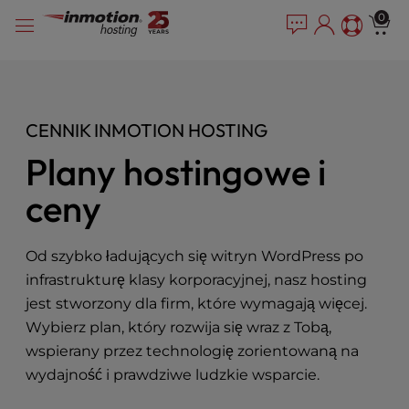
P
Przejdź
e
0
l
a
do
e
d
treści
e
a
r
s
s
e
CENNIK INMOTION HOSTING
n
o
Plany hostingowe i
t
e
ceny
:
T
h
Od szybko ładujących się witryn WordPress po
i
infrastrukturę klasy korporacyjnej, nasz hosting
s
jest stworzony dla firm, które wymagają więcej.
w
Wybierz plan, który rozwija się wraz z Tobą,
e
b
wspierany przez technologię zorientowaną na
s
wydajność i prawdziwe ludzkie wsparcie.
i