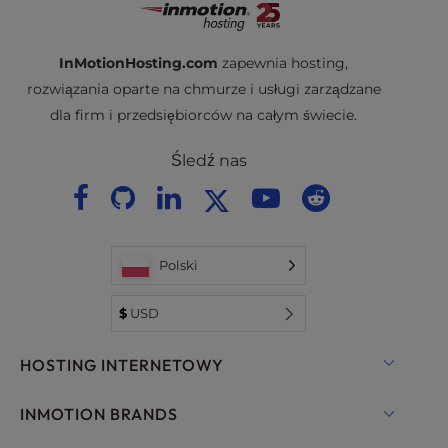
InMotionHosting.com
zapewnia hosting,
rozwiązania oparte na chmurze i usługi zarządzane
dla firm i przedsiębiorców na całym świecie.
Śledź nas
Polski
$
USD
HOSTING INTERNETOWY
Hosting współdzielony
INMOTION BRANDS
Hosting dla WordPress