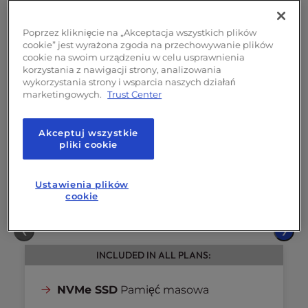
4
rdzenie
vCPU
8 GB
PAMIĘCI RAM
Poprzez kliknięcie na „Akceptacja wszystkich plików
160 GB
NVMe SSD
cookie” jest wyrażona zgoda na przechowywanie plików
cookie na swoim urządzeniu w celu usprawnienia
Przepustowość
5 TB
korzystania z nawigacji strony, analizowania
wykorzystania strony i wsparcia naszych działań
2
dedykowane adresy IP
marketingowych.
Trust Center
Wsparcie przy uruchomieniu
i
konfiguracji serwera
(wartość
Akceptuj wszystkie
jednorazowa: 199 USD)
pliki cookie
Ustawienia plików
cookie
❮
❯
INCLUDED IN ALL PLANS:
NVMe SSD
Pamięć masowa