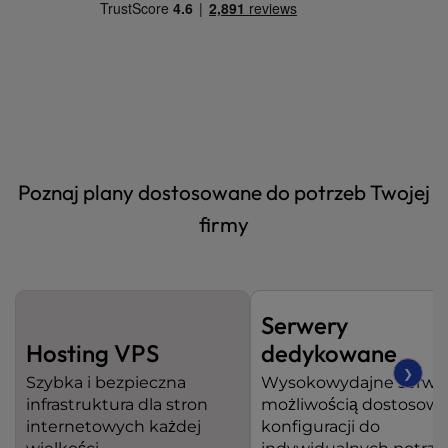
t
e
i
n
c
l
u
d
e
Poznaj plany dostosowane do potrzeb Twojej
s
firmy
a
n
a
c
c
Serwery
e
Hosting VPS
dedykowane
s
❯
s
Szybka i bezpieczna
Wysokowydajne serwer
i
infrastruktura dla stron
możliwością dostosowa
b
internetowych każdej
konfiguracji do
i