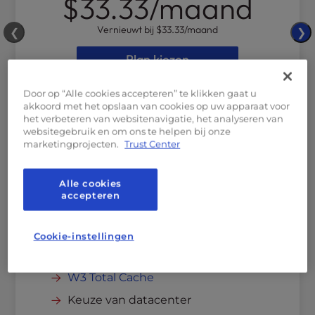
$33.33
/maand
Vernieuwt bij
$33.33
/maand
❮
❯
Plan kiezen
1
Website
Door op “Alle cookies accepteren” te klikken gaat u
akkoord met het opslaan van cookies op uw apparaat voor
8 vCPU
rekenkracht
het verbeteren van websitenavigatie, het analyseren van
websitegebruik en om ons te helpen bij onze
8GB
RAM
marketingprojecten.
Trust Center
250 GB
NVMe SSD
Onbeperkte
bandbreedte
Alle cookies
accepteren
35
PHP-medewerkers
128MB+
Redis
-cache
Cookie-instellingen
Basisbeveiliging
Gratis SSL & Dedicated IP
W3 Total Cache
Single Sign-On Authenticatie
Keuze van datacenter
Modsec firewall