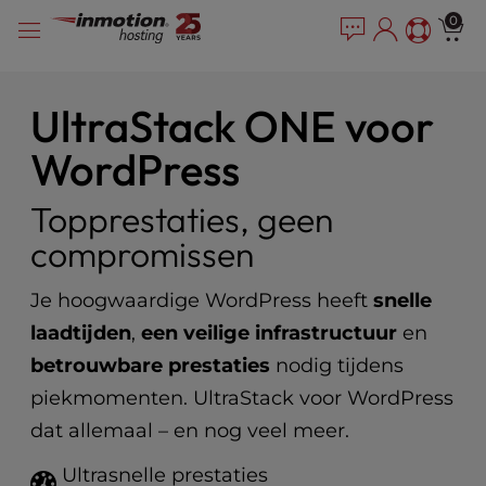
P
Overslaan
e
0
l
a
naar
e
d
inhoud
e
a
r
s
UltraStack ONE voor
s
e
WordPress
n
o
t
Topprestaties, geen
e
compromissen
:
T
h
Je hoogwaardige WordPress heeft
snelle
i
laadtijden
,
een veilige infrastructuur
en
s
betrouwbare prestaties
nodig tijdens
w
e
piekmomenten. UltraStack voor WordPress
b
dat allemaal – en nog veel meer.
s
i
Ultrasnelle prestaties