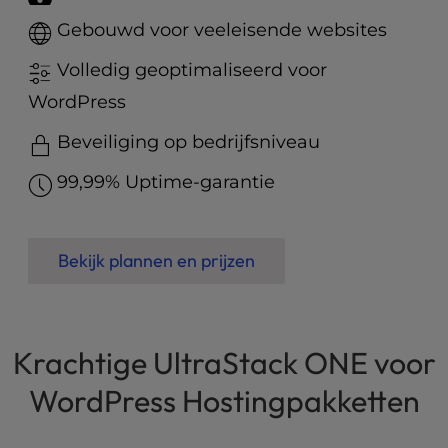
t
e
Gebouwd voor veeleisende websites
i
n
Volledig geoptimaliseerd voor
c
WordPress
l
u
Beveiliging op bedrijfsniveau
d
e
99,99% Uptime-garantie
s
a
n
Bekijk plannen en prijzen
a
c
c
e
Krachtige UltraStack ONE voor
s
s
WordPress Hostingpakketten
i
b
i