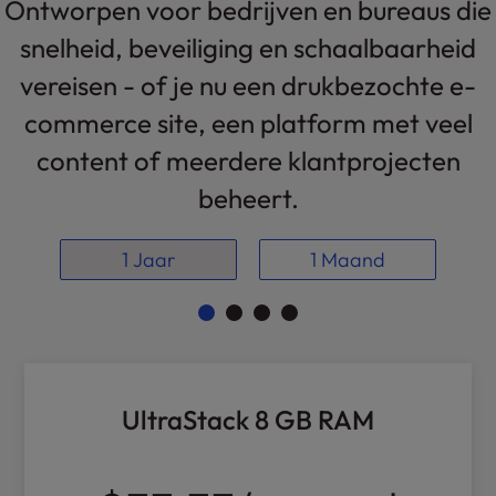
Ontworpen voor bedrijven en bureaus die
l
snelheid, beveiliging en schaalbaarheid
i
t
vereisen - of je nu een drukbezochte e-
y
s
commerce site, een platform met veel
y
content of meerdere klantprojecten
s
t
beheert.
e
m
1 Jaar
1 Maand
.
UltraStack 8 GB RAM