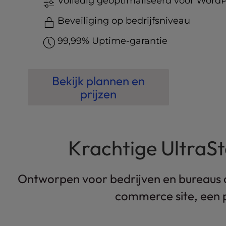
Volledig geoptimaliseerd voor Word
t
e
Beveiliging op bedrijfsniveau
i
n
99,99% Uptime-garantie
c
l
u
Bekijk plannen en
d
e
prijzen
s
a
n
a
Krachtige UltraS
c
c
e
Ontworpen voor bedrijven en bureaus di
s
s
commerce site, een 
i
b
i