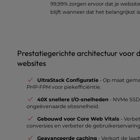
u
99,99% zorgen ervoor dat je websit
s
blijft wanneer dat het belangrijkst is
i
n
g
a
s
c
Prestatiegerichte architectuur voor
r
websites
e
e
n
UltraStack Configuratie
- Op maat gema
r
PHP-FPM voor piekefficiëntie.
e
a
40X snellere I/O-snelheden
- NVMe SSD's
d
ongeëvenaarde sitesnelheid.
e
r
Gebouwd voor Core Web Vitals
- Verbe
;
conversies en verbeter de gebruikerservaring
P
Geavanceerde caching
- Verkort de laadt
r