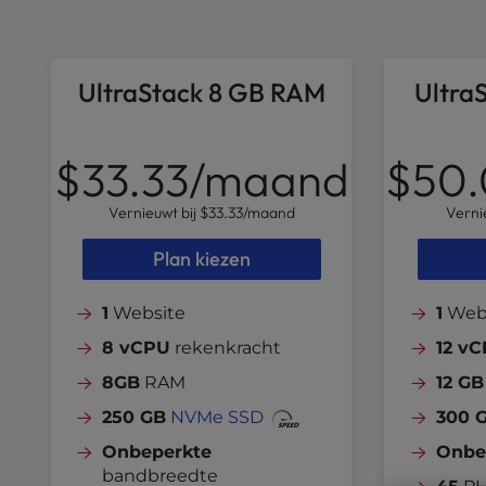
l
i
t
UltraStack 8 GB RAM
Ultra
y
s
y
s
$33.33
/maand
$50
t
e
Vernieuwt bij
$33.33
/maand
Verni
m
.
Plan kiezen
P
r
1
Website
1
Web
e
8 vCPU
rekenkracht
12 v
s
s
8GB
RAM
12 GB
C
250 GB
NVMe SSD
300 
o
n
Onbeperkte
Onbe
t
bandbreedte