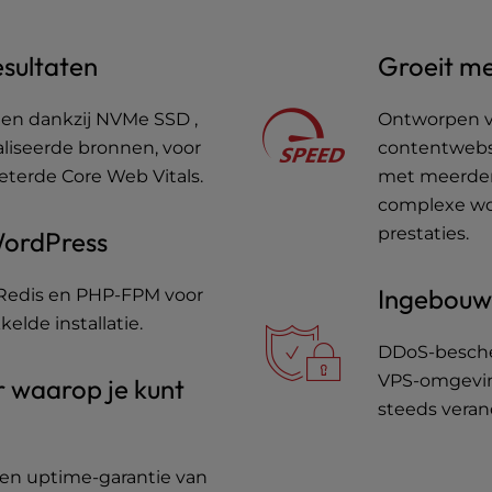
esultaten
Groeit me
den dankzij NVMe SSD ,
Ontworpen v
iseerde bronnen, voor
contentwebsi
beterde Core Web Vitals.
met meerdere
complexe wor
prestaties.
WordPress
Ingebouwd
 Redis en PHP-FPM voor
elde installatie.
DDoS-bescher
VPS-omgevin
r waarop je kunt
steeds vera
en uptime-garantie van