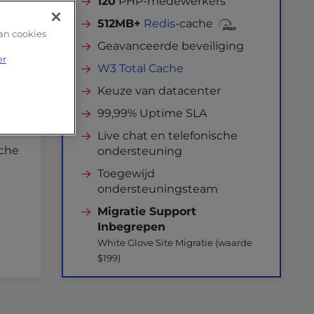
120
PHP-medewerkers
s
512MB+
Redis
-cache
an cookies
e
Geavanceerde beveiliging
iging
er
W3 Total Cache
Keuze van datacenter
r
99,99% Uptime SLA
Live chat en telefonische
sche
ondersteuning
Toegewijd
ondersteuningsteam
Migratie Support
Inbegrepen
White Glove Site Migratie (waarde
$199)