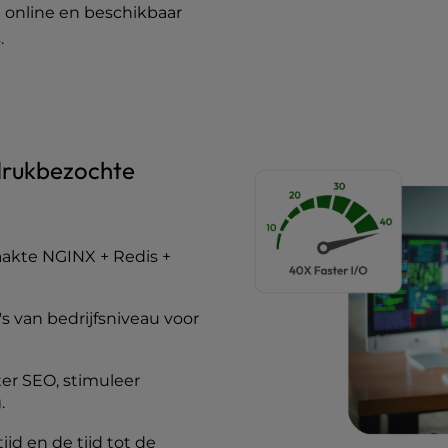
e online en beschikbaar
.
 drukbezochte
akte NGINX + Redis +
 van bedrijfsniveau voor
ter SEO, stimuleer
.
ijd en de tijd tot de