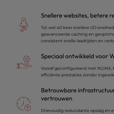
a
l
Snellere websites, betere r
d
i
s
Tot wel 40 keer snellere I/O-snelhe
a
geavanceerde caching en geoptimal
b
consistent snelle laadtijden en ver
i
l
i
Speciaal ontwikkeld voor 
t
i
Vooraf geconfigureerd met NGINX,
e
efficiënte prestaties zonder ingewikk
s
w
h
Betrouwbare infrastructuu
o
vertrouwen
a
r
e
Drievoudig redundante opslag en e