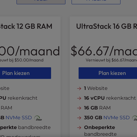
Stack 12 GB RAM
UltraStack 16 GB
.00
/maand
$66.67
/ma
euwt bij
$50.00
/maand
Vernieuwt bij
$66.67
/maan
Plan kiezen
Plan kiezen
site
1
Website
CPU
rekenkracht
16 vCPU
rekenkracht
RAM
16 GB
RAM
GB
NVMe SSD
350 GB
NVMe SSD
perkte
bandbreedte
Onbeperkte
bandbreedte