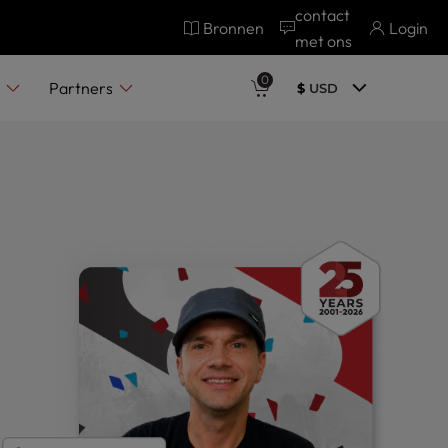
contact
Bronnen
Login
met ons
op
0
n
Partners
$
USD