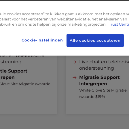
P-medewerkers
60
PHP-medewerker
B+
Redis
-cache
Alle cookies accepteren” te klikken gaat u akkoord met het opslaan v
256MB+
Redis
-cach
nceerde beveiliging
araat voor het verbeteren van websitenavigatie, het analyseren van
bruik en om ons te helpen bij onze marketingprojecten.
Geavanceerde beveil
Trust Cent
tal Cache
W3 Total Cache
 van datacenter
Cookie-instellingen
Alle cookies accepteren
Keuze van datacente
9% Uptime SLA
99,99% Uptime SLA
chat en telefonische
rsteuning
Live chat en telefoni
ondersteuning
tie Support
grepen
Migratie Support
Inbegrepen
Glove Site Migratie (waarde
White Glove Site Migratie
(waarde $199)