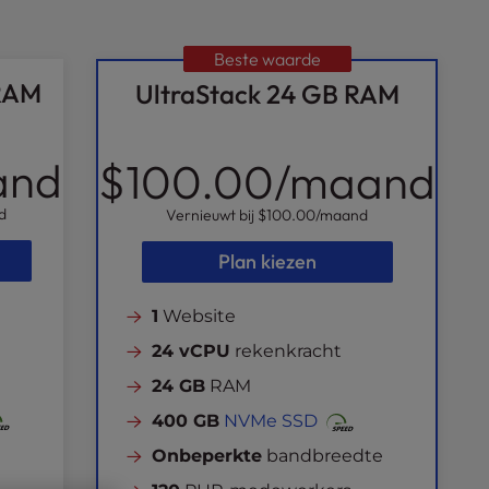
Beste waarde
 RAM
UltraStack 24 GB RAM
and
$100.00
/maand
d
Vernieuwt bij
$100.00
/maand
Plan kiezen
1
Website
24 vCPU
rekenkracht
24 GB
RAM
400 GB
NVMe SSD
Onbeperkte
bandbreedte