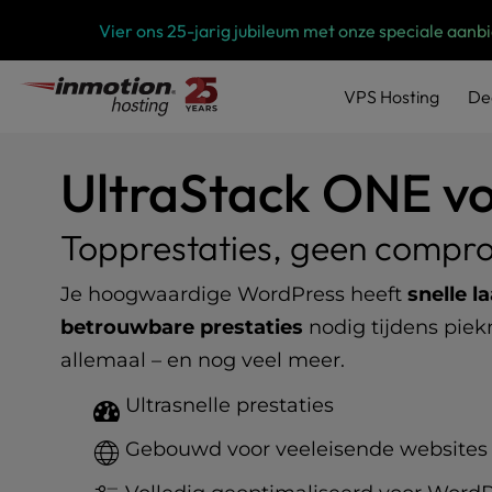
P
Overslaan
Vier ons 25-jarig jubileum met onze speciale aanb
l
naar
e
inhoud
a
VPS
Hosting
De
s
e
n
UltraStack ONE v
o
t
e
Topprestaties, geen compr
:
T
Je hoogwaardige WordPress heeft
snelle l
h
i
betrouwbare prestaties
nodig tijdens pie
s
allemaal – en nog veel meer.
w
e
Ultrasnelle prestaties
b
s
Gebouwd voor veeleisende websites
i