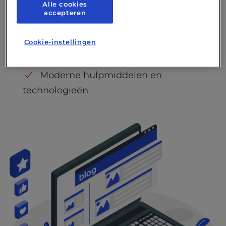
Alle cookies
overtreft.
accepteren
20+ jaar ervaring
Cookie-instellingen
Toegewijd ontwikkelingsteam
Moderne hulpmiddelen en
technologieën