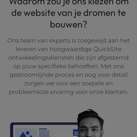
Waarom zou je ons kiezen om
Website Ontwerp
l
de website van je dromen te
i
Optimalisatie
t
bouwen?
Website Onderhoud
y
s
y
Ons team van experts is toegewijd aan het
s
leveren van hoogwaardige QuickSite
t
ontwikkelingsdiensten die zijn afgestemd
e
op jouw specifieke behoeften. Met ons
m
.
gestroomlijnde proces en oog voor detail
zorgen we voor een soepele en
probleemloze ervaring voor onze klanten.