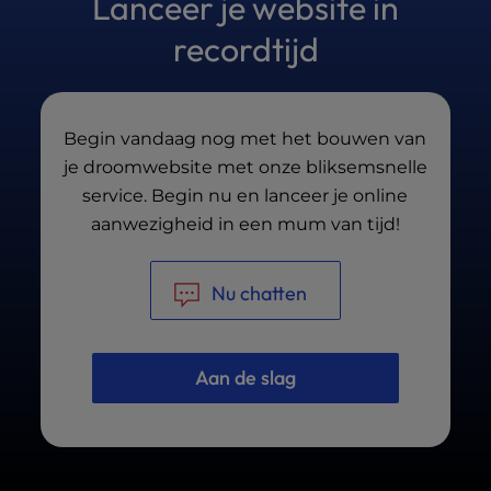
Lanceer je website in
verzamelen we je feedback en voeren we de
nodige updates door voordat we de site
recordtijd
definitief maken.
Begin vandaag nog met het bouwen van
je droomwebsite met onze bliksemsnelle
service. Begin nu en lanceer je online
aanwezigheid in een mum van tijd!
Nu chatten
Aan de slag