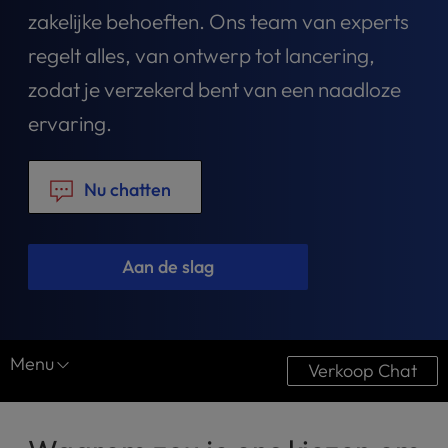
t
zakelijke behoeften. Ons team van experts
e
i
regelt alles, van ontwerp tot lancering,
n
zodat je verzekerd bent van een naadloze
c
l
ervaring.
u
d
e
Nu chatten
s
a
n
Aan de slag
a
c
c
e
s
Menu
Verkoop Chat
s
i
Website Diensten
b
i