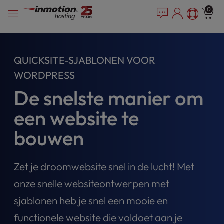
P
Overslaan
e
0
l
a
naar
e
d
inhoud
e
a
r
s
QUICKSITE-SJABLONEN VOOR
s
e
n
WORDPRESS
o
De snelste manier om
t
e
een website te
:
T
bouwen
h
i
s
Zet je droomwebsite snel in de lucht! Met
w
e
onze snelle websiteontwerpen met
b
sjablonen heb je snel een mooie en
s
i
functionele website die voldoet aan je