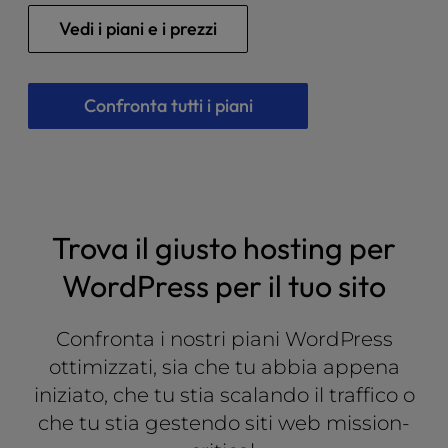
l
Vedi i piani e i prezzi
i
t
y
Confronta tutti i piani
s
y
s
t
e
m
.
Trova il giusto hosting per
WordPress per il tuo sito
Confronta i nostri piani WordPress
ottimizzati, sia che tu abbia appena
iniziato, che tu stia scalando il traffico o
che tu stia gestendo siti web mission-