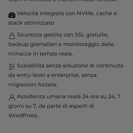
t
e
Velocità integrata con NVMe, cache e
i
n
stack ottimizzato
c
l
Sicurezza gestita con SSL gratuito,
u
backup giornalieri e monitoraggio delle
d
e
minacce in tempo reale.
s
Scalabilità senza soluzione di continuità
a
n
da entry-level a enterprise, senza
a
migrazioni forzate.
c
c
Assistenza umana reale 24 ore su 24, 7
e
s
giorni su 7, da parte di esperti di
s
WordPress .
i
b
i