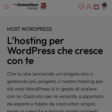
P
Vai
e
0
l
a
al
e
d
contenuto
e
a
r
s
HOST WORDPRESS
s
e
n
L'hosting per
o
WordPress che cresce
t
e
con te
:
T
h
Che tu stia lanciando un singolo sito o
i
s
gestendo più progetti, il nostro hosting per
w
siti web WordPress è in grado di scalare
e
b
con te. Costruito per la velocità, supportato
s
da esperti e fidato da costruttori singoli,
i
team in crescita e marchi molto richiesti.