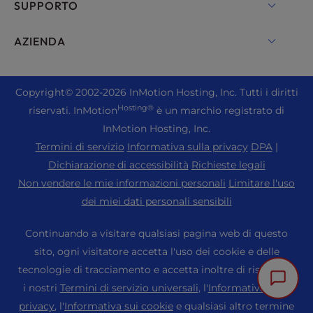
cPanel Hosting
SUPPORTO
Server Bare Metal
Monarx Security
Drupal Hosting
Soluzioni di hosting aziendale
Chat in diretta
AZIENDA
Email professionale
Hosting eCommerce
Cloud privato gestito
+1 757 416 6575
Servizi del sito web
Chi siamo
Joomla Hosting
Hosting per rivenditori
+44 2045 763722
Copyright
© 2002-2026
InMotion Hosting, Inc.
Tutti i diritti
WordPress Costruttore di siti web
Sedi dei centri dati
Laravel Hosting
Hosting®
riservati. InMotion
è un marchio registrato di
Rivenditore VPS
Supporto Premier
Cruscotto WebPro
Centro dati di Los Angeles
InMotion Hosting, Inc.
Hosting Linux
Prezzi
Centro di assistenza
Termini di servizio
Informativa sulla privacy
DPA
|
Centro dati di Ashburn
Magento Hosting
Risorse
Dichiarazione di accessibilità
Richieste legali
Centro dati di Amsterdam
Hosting server Minecraft
Non vendere le mie informazioni personali
Limitare l'uso
Supporto alla comunità
Stampa
dei miei dati personali sensibili
Hosting PHP
WordPress Tutorial
Carriera
PrestaShop Hosting
Continuando a visitare qualsiasi pagina web di questo
Soluzioni InMotion
Blog
sito, ogni visitatore accetta l'uso dei cookie e delle
Hosting Ubuntu
Hosting gestito
tecnologie di tracciamento e accetta inoltre di rispettare
Programma di affiliazione
WordPress
i nostri
Termini di servizio universali
, l'
Informativa sulla
Migrazioni di siti web
Programma per i partner dell'agenzia
WooCommerce
privacy
, l'
Informativa sui cookie
e qualsiasi altro termine