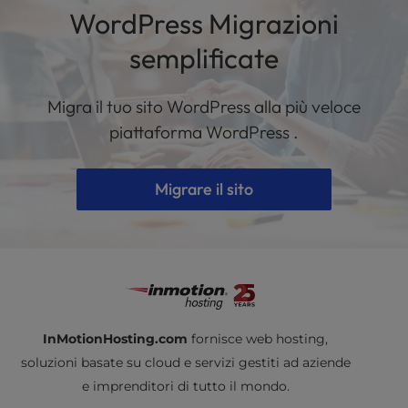
separatamente dal tuo sito WordPress .
WordPress Migrazioni
Supportiamo le migrazioni per gli account e-
mail esistenti basati su cPanel, ma non
semplificate
possiamo trasferire le e-mail che utilizzano
Microsoft 365 o Office Exchange.
Migra il tuo sito WordPress alla più veloce
InMotion offre diverse opzioni per l'hosting di
piattaforma WordPress .
e-mail aziendali, come Google Workspace e l'e-
mail basata su Webmail attraverso cPanel e
Migrare il sito
Control Web Panel.
InMotionHosting.com
fornisce web hosting,
soluzioni basate su cloud e servizi gestiti ad aziende
e imprenditori di tutto il mondo.