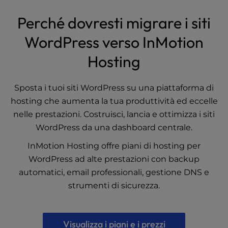
t
e
Perché dovresti migrare i siti
i
n
WordPress verso InMotion
c
Hosting
l
u
d
Sposta i tuoi siti WordPress su una piattaforma di
e
hosting che aumenta la tua produttività ed eccelle
s
a
nelle prestazioni. Costruisci, lancia e ottimizza i siti
n
WordPress da una dashboard centrale.
a
InMotion Hosting offre piani di hosting per
c
c
WordPress ad alte prestazioni con backup
e
automatici, email professionali, gestione DNS e
s
strumenti di sicurezza.
s
i
b
Visualizza i piani e i prezzi
i