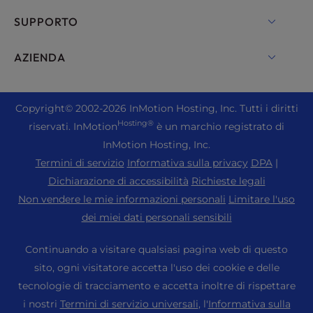
Hosting su server dedicato
Backup Manager
cPanel Hosting
SUPPORTO
Server Bare Metal
Monarx Security
Drupal Hosting
Soluzioni di hosting aziendale
Chat in diretta
AZIENDA
Email professionale
Hosting eCommerce
Cloud privato gestito
+1 757 416 6575
Servizi del sito web
Chi siamo
Joomla Hosting
Hosting per rivenditori
+44 2045 763722
Copyright
© 2002-2026
InMotion Hosting, Inc.
Tutti i diritti
WordPress Costruttore di siti web
Sedi dei centri dati
Laravel Hosting
Hosting®
riservati. InMotion
è un marchio registrato di
Rivenditore VPS
Supporto Premier
Cruscotto WebPro
Centro dati di Los Angeles
InMotion Hosting, Inc.
Hosting Linux
Prezzi
Centro di assistenza
Termini di servizio
Informativa sulla privacy
DPA
|
Centro dati di Ashburn
Magento Hosting
Risorse
Dichiarazione di accessibilità
Richieste legali
Centro dati di Amsterdam
Hosting server Minecraft
Non vendere le mie informazioni personali
Limitare l'uso
Supporto alla comunità
Stampa
dei miei dati personali sensibili
Hosting PHP
WordPress Tutorial
Carriera
PrestaShop Hosting
Continuando a visitare qualsiasi pagina web di questo
Soluzioni InMotion
Blog
sito, ogni visitatore accetta l'uso dei cookie e delle
Hosting Ubuntu
Hosting gestito
tecnologie di tracciamento e accetta inoltre di rispettare
Programma di affiliazione
WordPress
i nostri
Termini di servizio universali
, l'
Informativa sulla
Migrazioni di siti web