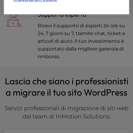
Supporto esperto
Ricevi il supporto di esperti 24 ore su
24, 7 giorni su 7, tramite chat, ticket e
articoli di aiuto. Il tuo investimento è
supportato dalla migliore garanzia di
rimborso.
Lascia che siano i professionisti
a migrare il tuo sito WordPress
Servizi professionali di migrazione di siti web
dal team di InMotion Solutions.