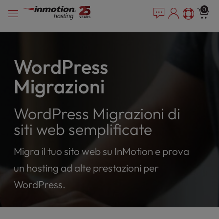
P
Vai
e
0
l
a
al
e
d
contenuto
e
a
r
s
s
e
WordPress
n
Migrazioni
o
t
e
WordPress Migrazioni di
:
T
siti web semplificate
h
i
Migra il tuo sito web su InMotion e prova
s
un hosting ad alte prestazioni per
w
e
WordPress.
b
s
i