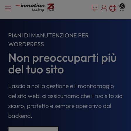
P
Vai
e
0
l
a
al
e
d
contenuto
e
a
r
s
PIANI DI MANUTENZIONE PER
s
e
n
WORDPRESS
o
Non preoccuparti più
t
e
del tuo sito
:
T
h
Lascia a noi la gestione e il monitoraggio
i
s
del sito web: ci assicuriamo che il tuo sito sia
w
sicuro, protetto e sempre operativo dal
e
b
backend.
s
i