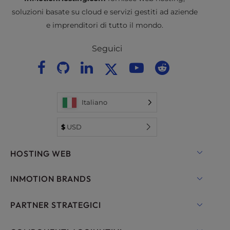
soluzioni basate su cloud e servizi gestiti ad aziende
e imprenditori di tutto il mondo.
Seguici
Italiano
$
USD
HOSTING WEB
Hosting condiviso
INMOTION BRANDS
Hosting per WordPress
RamNode Cloud
PARTNER STRATEGICI
Hosting gestito per WordPress
InMotion Cloud
OpenMetal Cloud IaaS