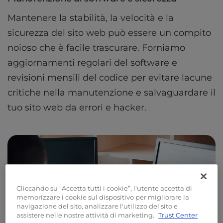
Mantenere la stabilità, la velocità e la
sicurezza del sito web può essere un compito
noioso che è facile trascurare. Forniamo
aggiornamenti regolari del software e
revisioni mensili del codice per evitare lacune
critiche nella manutenzione e salvaguardare il
tuo sito web da errori e hacker.
Cliccando su “Accetta tutti i cookie”, l'utente accetta di
memorizzare i cookie sul dispositivo per migliorare la
navigazione del sito, analizzare l'utilizzo del sito e
assistere nelle nostre attività di marketing.
Trust Center