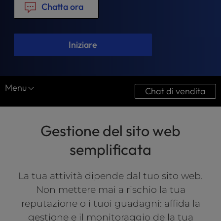
t
Chatta ora
e
i
n
Iniziare
c
l
u
d
Menu
e
Chat di vendita
s
Servizi del sito web
a
n
Gestione del sito web
Design del sito web
a
c
semplificata
Ottimizzazione
c
e
Manutenzione del sito web
La tua attività dipende dal tuo sito web.
s
s
Non mettere mai a rischio la tua
i
reputazione o i tuoi guadagni: affida la
b
gestione e il monitoraggio della tua
i