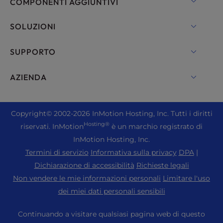
COMPONENTI AGGIUNTIVI
UltraStack ONE per WordPress
Hosting VPS
Nomi di dominio
SOLUZIONI
Hosting su server dedicato
Backup Manager
cPanel Hosting
SUPPORTO
Server Bare Metal
Monarx Security
Drupal Hosting
Soluzioni di hosting aziendale
Chat in diretta
AZIENDA
Email professionale
Hosting eCommerce
Cloud privato gestito
+1 757 416 6575
Servizi del sito web
Chi siamo
Joomla Hosting
Hosting per rivenditori
+44 2045 763722
Copyright
© 2002-2026
InMotion Hosting, Inc.
Tutti i diritti
WordPress Costruttore di siti web
Sedi dei centri dati
Laravel Hosting
Hosting®
riservati. InMotion
è un marchio registrato di
Rivenditore VPS
Supporto Premier
Cruscotto WebPro
Centro dati di Los Angeles
InMotion Hosting, Inc.
Hosting Linux
Prezzi
Centro di assistenza
Termini di servizio
Informativa sulla privacy
DPA
|
Centro dati di Ashburn
Magento Hosting
Risorse
Dichiarazione di accessibilità
Richieste legali
Centro dati di Amsterdam
Hosting server Minecraft
Non vendere le mie informazioni personali
Limitare l'uso
Supporto alla comunità
Stampa
dei miei dati personali sensibili
Hosting PHP
WordPress Tutorial
Carriera
PrestaShop Hosting
Continuando a visitare qualsiasi pagina web di questo
Soluzioni InMotion