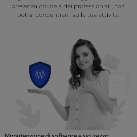
l
presenza online a dei professionisti, così
i
potrai concentrarti sulla tua attività.
t
y
s
y
s
t
e
m
.
Manutenzione di software e sicurezza