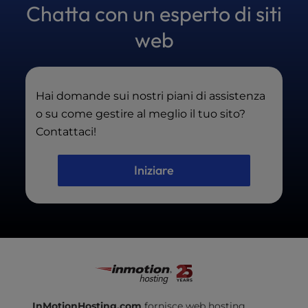
Chatta con un esperto di siti
esperta WordPress : non solo assistenza
tecnica per i server.
web
Hai domande sui nostri piani di assistenza
o su come gestire al meglio il tuo sito?
Contattaci!
Iniziare
InMotionHosting.com
fornisce web hosting,