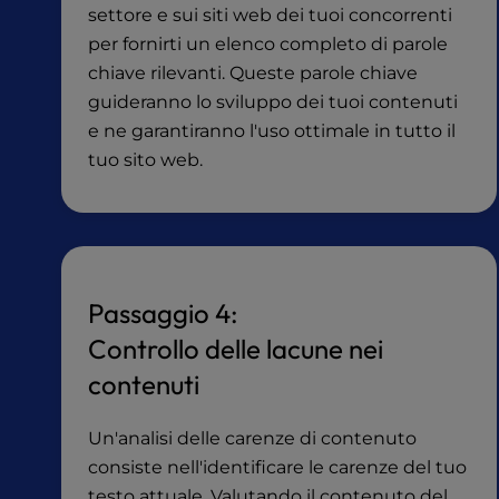
u
settore e sui siti web dei tuoi concorrenti
s
per fornirti un elenco completo di parole
i
chiave rilevanti. Queste parole chiave
n
guideranno lo sviluppo dei tuoi contenuti
g
a
e ne garantiranno l'uso ottimale in tutto il
s
tuo sito web.
c
r
e
e
n
r
Passaggio 4:
e
Controllo delle lacune nei
a
d
contenuti
e
r
Un'analisi delle carenze di contenuto
;
consiste nell'identificare le carenze del tuo
P
testo attuale. Valutando il contenuto del
r