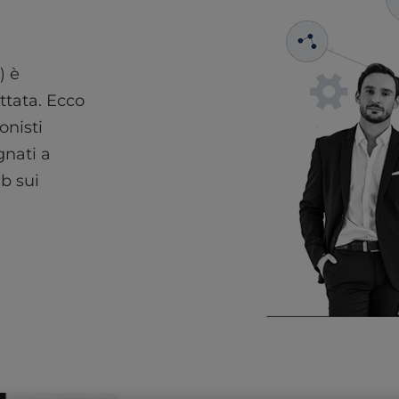
) è
ttata. Ecco
onisti
gnati a
b sui