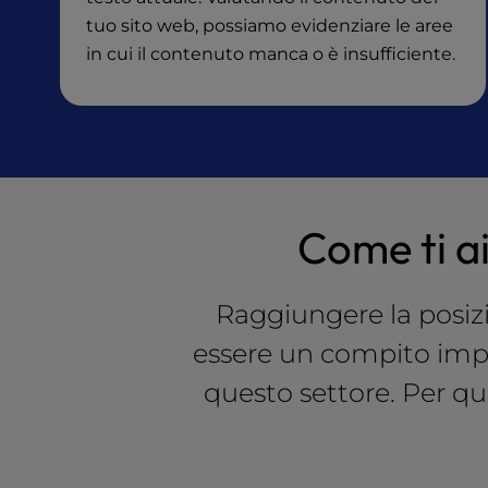
e
tuo sito web, possiamo evidenziare le aree
s
in cui il contenuto manca o è insufficiente.
s
C
o
n
t
r
o
Come ti ai
l
-
F
Raggiungere la posizi
1
0
essere un compito impe
t
o
questo settore. Per q
o
p
e
n