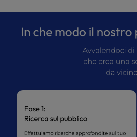
a
l
d
i
In che modo il nostro p
s
a
b
Avvalendoci di 
i
l
che crea una so
i
da vicin
t
i
e
s
w
h
Fase 1:
o
Ricerca sul pubblico
a
r
e
Effettuiamo ricerche approfondite sul tuo