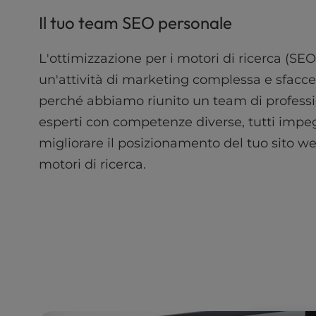
l
Il tuo team SEO personale
i
t
L'ottimizzazione per i motori di ricerca (SEO
y
s
un'attività di marketing complessa e sfacce
y
perché abbiamo riunito un team di professi
s
t
esperti con competenze diverse, tutti impe
e
migliorare il posizionamento del tuo sito we
m
motori di ricerca.
.
P
r
e
s
s
C
o
n
t