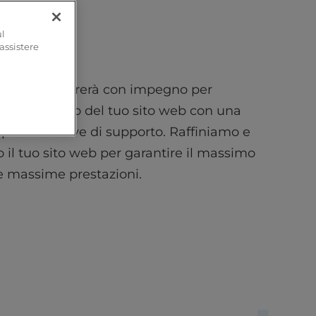
ul
 assistere
menti SEO
eam SEO lavorerà con impegno per
 ogni aspetto del tuo sito web con una
i parole chiave di supporto. Raffiniamo e
 il tuo sito web per garantire il massimo
e massime prestazioni.