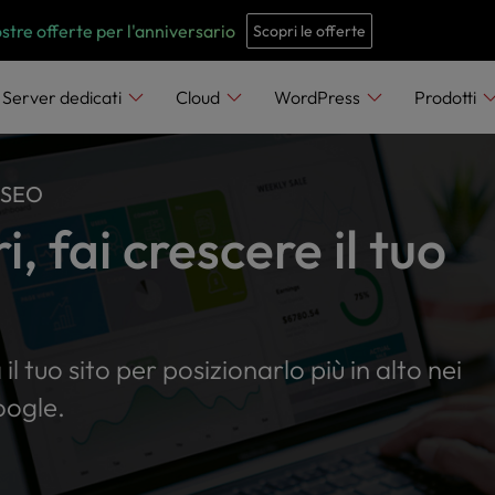
e
n
ostre offerte per l'anniversario
Scopri le offerte
r
e
Server dedicati
Cloud
WordPress
Prodotti
a
d
e
 SEO
r
i, fai crescere il tuo
s
il tuo sito per posizionarlo più in alto nei
oogle.