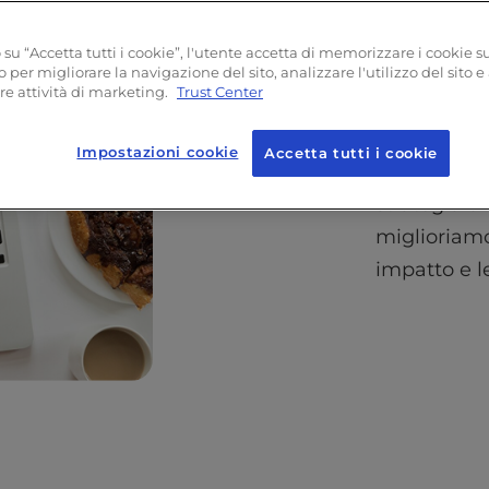
su “Accetta tutti i cookie”, l'utente accetta di memorizzare i cookie s
o per migliorare la navigazione del sito, analizzare l'utilizzo del sito e
Migliora
re attività di marketing.
Trust Center
Il nostro t
Impostazioni cookie
Accetta tutti i cookie
ottimizzare
strategia d
miglioriamo
impatto e l