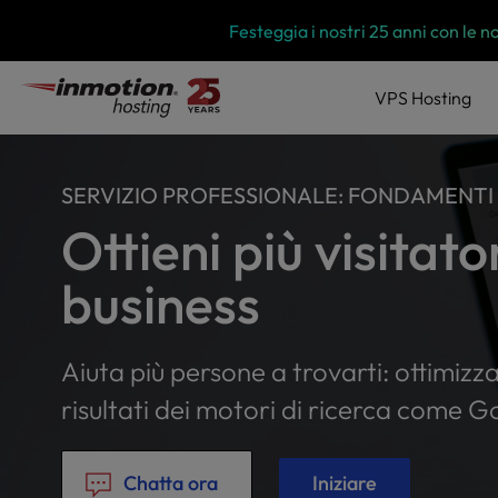
P
Vai
Festeggia i nostri 25 anni con le n
l
al
e
contenuto
a
VPS
Hosting
s
e
n
o
SERVIZIO PROFESSIONALE: FONDAMENTI
t
Ottieni più visitator
e
:
T
business
h
i
s
Aiuta più persone a trovarti: ottimizza 
w
e
risultati dei motori di ricerca come G
b
s
i
Chatta ora
Iniziare