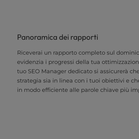
b
s
i
t
e
t
Panoramica dei rapporti
o
p
Riceverai un rapporto completo sul domini
e
evidenzia i progressi della tua ottimizzazion
o
p
tuo SEO Manager dedicato si assicurerà che
l
strategia sia in linea con i tuoi obiettivi e ch
e
w
in modo efficiente alle parole chiave più im
i
t
h
v
i
s
u