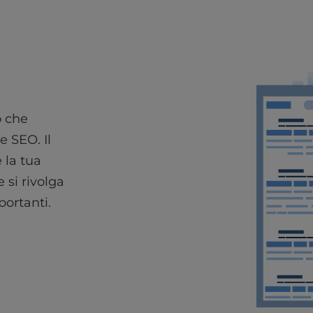
o che
e SEO. Il
 la tua
e si rivolga
portanti.