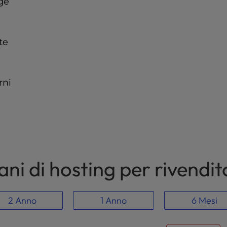
ge
nte
rni
ani di hosting per rivendit
2 Anno
1 Anno
6 Mesi