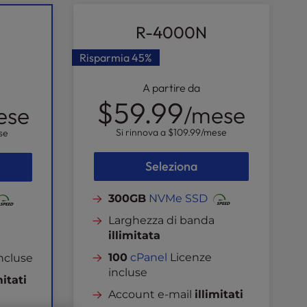
R-4000N
Risparmia
45%
A partire da
$59.99
/mese
ese
Si rinnova a
$109.99
/mese
se
Seleziona
300GB
NVMe SSD
Larghezza di banda
illimitata
100
cPanel
Licenze
ncluse
incluse
mitati
Account e-mail
illimitati