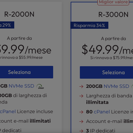
Miglior valore
R-2000N
R-3000N
a
29%
Risparmia
34%
A partire da
A partire da
9.99
$49.99
/mese
/m
 rinnova a
$55.99
/mese
Si rinnova a
$75.99
/me
Seleziona
Seleziona
0GB
NVMe SSD
200GB
NVMe SSD
00GB
di larghezza di
Larghezza di banda
nda
illimitata
cPanel
Licenze incluse
80
cPanel
Licenze i
count e-mail
illimitati
Account e-mail
illi
 dedicati
3
IP dedicati