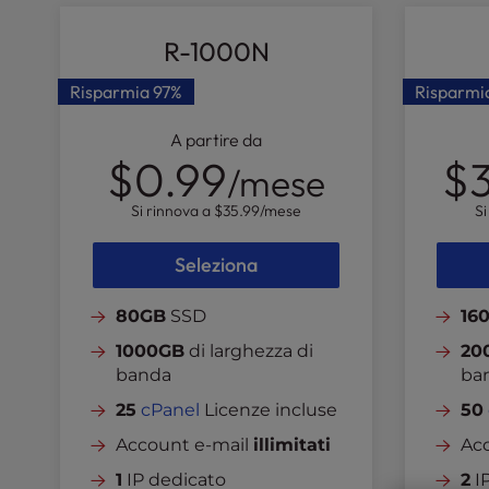
l
i
R-1000N
t
y
Risparmia
97%
Risparmi
s
y
A partire da
$0.99
$3
s
/mese
t
e
Si rinnova a
$35.99
/mese
Si
m
.
Seleziona
P
r
80GB
SSD
16
e
1000GB
di larghezza di
20
s
banda
ba
s
C
25
cPanel
Licenze incluse
50
o
Account e-mail
illimitati
Ac
n
t
1
IP dedicato
2
IP