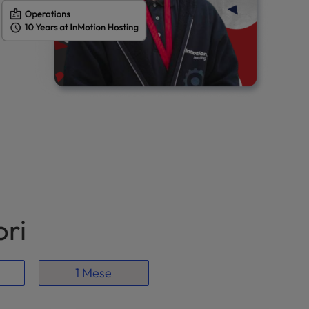
ori
1 Mese