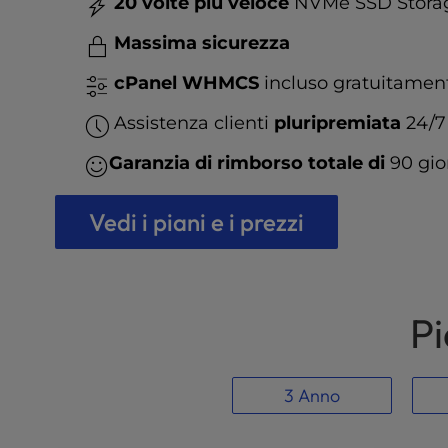
20 volte più veloce
NVMe SSD Stora
t
e
Massima sicurezza
i
n
cPanel WHMCS
incluso gratuitame
c
l
Assistenza clienti
pluripremiata
24/7
u
d
Garanzia di rimborso totale di
90 gio
e
s
Vedi i piani e i prezzi
a
n
a
c
c
Pi
e
s
s
3 Anno
i
b
i