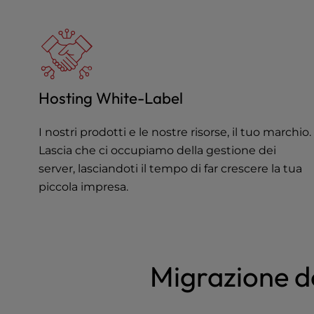
u
s
i
n
g
a
Hosting White-Label
s
c
r
I nostri prodotti e le nostre risorse, il tuo marchio.
e
Lascia che ci occupiamo della gestione dei
e
server, lasciandoti il tempo di far crescere la tua
n
piccola impresa.
r
e
a
d
e
Migrazione de
r
;
P
r