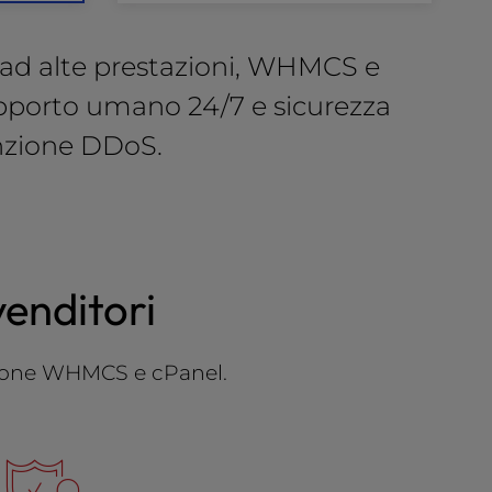
ge ad alte prestazioni, WHMCS e
supporto umano 24/7 e sicurezza
nzione DDoS.
venditori
tione
WHMCS e cPanel
.