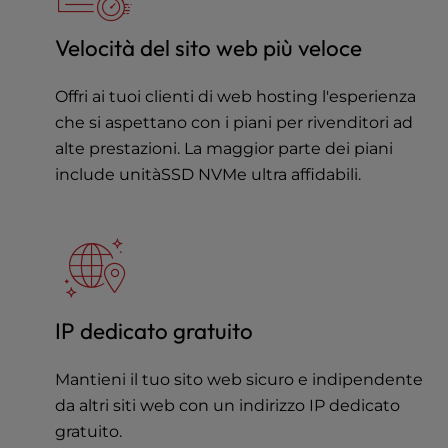
a
l
Velocità del sito web più veloce
d
i
Offri ai tuoi clienti di web hosting l'esperienza
s
che si aspettano con i piani per rivenditori ad
a
b
alte prestazioni. La maggior parte dei piani
i
include unitàSSD NVMe ultra affidabili.
l
i
t
i
e
s
w
IP dedicato gratuito
h
o
Mantieni il tuo sito web sicuro e indipendente
a
da altri siti web con un indirizzo IP dedicato
r
gratuito.
e