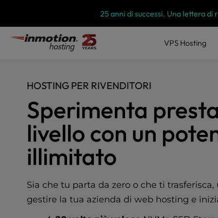
P
Vai
È aperto: il programma di partners
l
al
e
contenuto
a
VPS
Hosting
s
e
n
o
HOSTING PER RIVENDITORI
t
Sperimenta prestaz
e
:
T
livello con un pot
h
i
illimitato
s
w
e
Sia che tu parta da zero o che ti trasferisca,
b
s
gestire la tua azienda di web hosting e ini
i