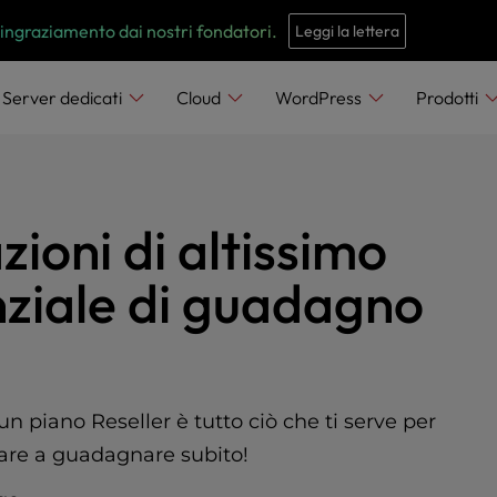
e
n
hip per agenzie InMotion. Posti disponibili per i primi aderenti.
r
e
Server dedicati
Cloud
WordPress
Prodotti
a
d
e
r
ioni di altissimo
s
enziale di guadagno
 un piano Reseller è tutto ciò che ti serve per
ziare a guadagnare subito!