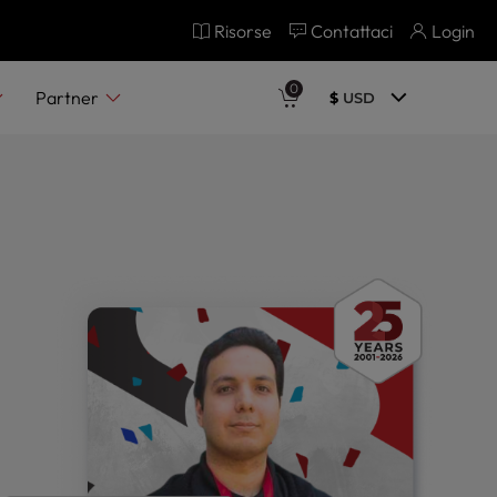
Risorse
Contattaci
Login
Iscriviti oggi stesso
0
Partner
$
USD