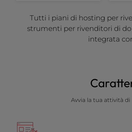
b
s
i
Tutti i piani di hosting per r
t
e
strumenti per rivenditori di d
t
integrata c
o
p
e
o
p
l
e
Caratter
w
i
t
Avvia la tua attività d
h
v
i
s
u